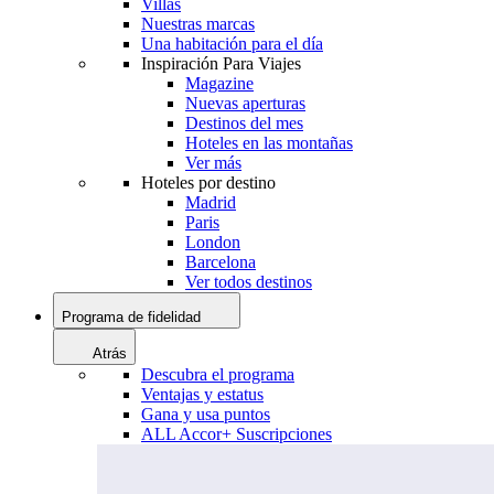
Villas
Nuestras marcas
Una habitación para el día
Inspiración Para Viajes
Magazine
Nuevas aperturas
Destinos del mes
Hoteles en las montañas
Ver más
Hoteles por destino
Madrid
Paris
London
Barcelona
Ver todos destinos
Programa de fidelidad
Atrás
Descubra el programa
Ventajas y estatus
Gana y usa puntos
ALL Accor+ Suscripciones