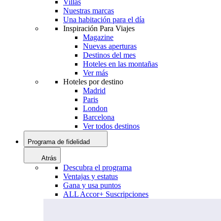
Villas
Nuestras marcas
Una habitación para el día
Inspiración Para Viajes
Magazine
Nuevas aperturas
Destinos del mes
Hoteles en las montañas
Ver más
Hoteles por destino
Madrid
Paris
London
Barcelona
Ver todos destinos
Programa de fidelidad
Atrás
Descubra el programa
Ventajas y estatus
Gana y usa puntos
ALL Accor+ Suscripciones