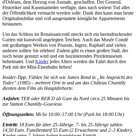
d'Orléans, dem Herzog von Aumale, geschaffen. Der General,
Historiker und Kunstsammler verfügte, dass nach seinem Tod alles
der Öffentlichkeit vermacht werden solle. Dank ihm kann man heute
Originalmobiliar und voll ausgestattete königliche Appartements
bestaunen.
Um das Schloss im Renaissancestil streckt sich ein beeindruckender
Garten mit kunstvoll angelegten Teichen. Auch das Musée Condé
mit großartigen Werken von Poussin, Ingres, Raphaël und vielen
anderen sollten Sie erleben! Zudem gibt es einen großen Stall, der
noch heute genutzt wird und ein faszinierendes Pferdemuseum
beheimatet. Und
Kinder
jedes Alters werden die Fahrt durch den
Park mit der Mini-Eisenbahn lieben!
Insider-Tipp: Fühlen Sie sich wie James Bond in „Im Angesicht des
Todes” (1985) – mehrere Orte in und um das Château Chantilly
dienten dem Film als Hauptdrehorte.
Anfahrt:
TER oder RER D ab Gare du Nord circa 25 Minuten bis
zur Station Chantilly-Gouvieux
Öffnungszeiten:
Mi-So 10:00–17:00 Uhr (Park bis 18:00 Uhr)
Eintritt:
18 Euro für über 25-Jährige. 7- bis 25-Jährige zahlen
14,50 Euro. Familientarif 55 Euro (2 Erwachsene und 2–3 Kinder).
Kinder unter 7 Jahren haben kostenlosen Eintritt.