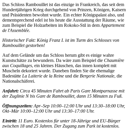
Das Schloss Rambouillet ist das einzige in Frankreich, das seit dem
Hundertjährigen Krieg durchgehend von Prinzen, Königen, Kaisern
und Präsidenten bewohnt wurde. Ein echter Königspalast also, und
dementsprechend edel ist bis heute die Ausstattung der Räume, wie
zum Beispiel die Holzarbeiten im Rokoko-Stil in dem
Appartement
de l'Assemblée.
Historischer Fakt: König Franz I. ist im Turm des Schlosses von
Rambouillet gestorben!
Auf dem Gelände um das Schloss herum gibt es einige wahre
Kunstschätze zu bewundern. Da wäre zum Beispiel die
Chaumière
aux Coquillages
, ein kleines Häuschen, das innen komplett mit
Muscheln dekoriert wurde. Daneben finden Sie die ehemalige
Badestätte
La Laiterie de la Reine
und die
Bergerie Nationale
, die
Nationalschäferei.
Anfahrt:
Circa 45 Minuten Fahrt ab Paris Gare Montparnasse mit
der Zuglinie N bis Gare de Rambouillet, dann 15 Minuten zu Fuß.
Öffnungszeiten:
Apr–Sep 10:00–12:00 Uhr und 13:30–18:00 Uhr,
Okt–Mär 10:00–12:00 Uhr und 13:30–17:00 Uhr.
Eintritt:
11 Euro. Kostenlos für unter 18-Jährige und EU-Bürger
zwischen 18 und 25 Jahren. Der Zugang zum Park ist kostenlos.