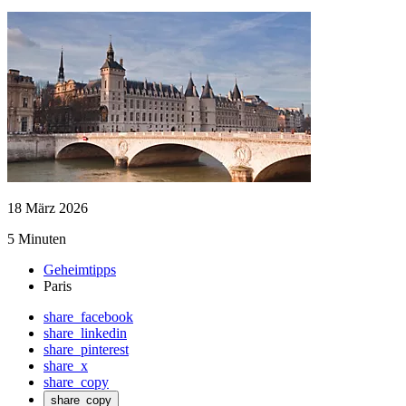
18 März 2026
5 Minuten
Geheimtipps
Paris
share_facebook
share_linkedin
share_pinterest
share_x
share_copy
share_copy