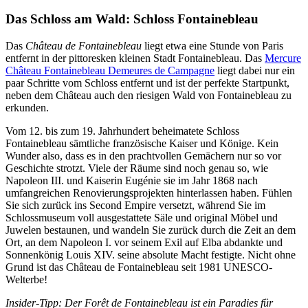
Das Schloss am Wald: Schloss Fontainebleau
Das
Château de Fontainebleau
liegt etwa eine Stunde von Paris
entfernt in der pittoresken kleinen Stadt Fontainebleau. Das
Mercure
Château Fontainebleau Demeures de Campagne
liegt dabei nur ein
paar Schritte vom Schloss entfernt und ist der perfekte Startpunkt,
neben dem Château auch den riesigen Wald von Fontainebleau zu
erkunden.
Vom 12. bis zum 19. Jahrhundert beheimatete Schloss
Fontainebleau sämtliche französische Kaiser und Könige. Kein
Wunder also, dass es in den prachtvollen Gemächern nur so vor
Geschichte strotzt. Viele der Räume sind noch genau so, wie
Napoleon III. und Kaiserin Eugénie sie im Jahr 1868 nach
umfangreichen Renovierungsprojekten hinterlassen haben. Fühlen
Sie sich zurück ins Second Empire versetzt, während Sie im
Schlossmuseum voll ausgestattete Säle und original Möbel und
Juwelen bestaunen, und wandeln Sie zurück durch die Zeit an dem
Ort, an dem Napoleon I. vor seinem Exil auf Elba abdankte und
Sonnenkönig Louis XIV. seine absolute Macht festigte. Nicht ohne
Grund ist das Château de Fontainebleau seit 1981 UNESCO-
Welterbe!
Insider-Tipp: Der Forêt de Fontainebleau ist ein Paradies für