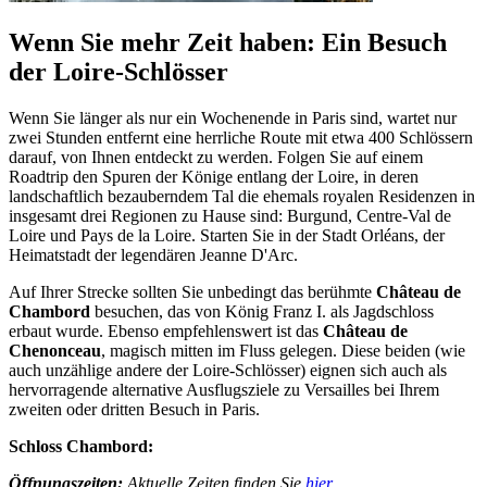
Wenn Sie mehr Zeit haben: Ein Besuch
der Loire-Schlösser
Wenn Sie länger als nur ein Wochenende in Paris sind, wartet nur
zwei Stunden entfernt eine herrliche Route mit etwa 400 Schlössern
darauf, von Ihnen entdeckt zu werden. Folgen Sie auf einem
Roadtrip den Spuren der Könige entlang der Loire, in deren
landschaftlich bezauberndem Tal die ehemals royalen Residenzen in
insgesamt drei Regionen zu Hause sind: Burgund, Centre-Val de
Loire und Pays de la Loire. Starten Sie in der Stadt Orléans, der
Heimatstadt der legendären Jeanne D'Arc.
Auf Ihrer Strecke sollten Sie unbedingt das berühmte
Château de
Chambord
besuchen, das von König Franz I. als Jagdschloss
erbaut wurde. Ebenso empfehlenswert ist das
Château de
Chenonceau
, magisch mitten im Fluss gelegen. Diese beiden (wie
auch unzählige andere der Loire-Schlösser) eignen sich auch als
hervorragende alternative Ausflugsziele zu Versailles bei Ihrem
zweiten oder dritten Besuch in Paris.
Schloss Chambord:
Öffnungszeiten:
Aktuelle Zeiten finden Sie
hier.