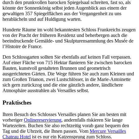
durch den prunkvollen barocken Spiegelsaal schreiten, fast so, als
könnte der Sonnenkönig selbst jeden Augenblick aus einem der
gewaltigen 357 Spiegelflächen aus der Vergangenheit zu uns
herablächeln und auf Huldigung warten.
Hunderte Räume im wohl bekanntesten Schloss Frankreichs zeugen
von der Pracht der früheren Residenz und beherbergen auch die
beeindruckende Gemälde- und Skulpturensammlung des Musée de
l’Histoire de France.
Den Schlossgarten sollten Sie ebenfalls auf keinen Fall verpassen.
Auf einer Fläche von 715 Hektar flanieren Sie zwischen barocken
Bauten, kunstvoll gestalteten Brunnen und geometrisch
ausgerichteten Gärten. Die Wege führen Sie auch zum Kleinen und
zum Großen Trianon, zwei Lustschlösser, in die Marie-Antoinette
sich gern zurückzog und die eine gänzlich andere, ländlichere
Atmosphäre ausstrahlen als Versailles selbst.
Praktisches
Ihren Besuch des Schlosses Versailles planen Sie am besten mit
vorheriger
Onlinereservierung
, andernfalls riskieren Sie lange
Wartezeiten. Buchen Sie also rechtzeitig vorab ganz bequem den
Tag und die Uhrzeit, die Ihnen passen. Vom
Mercure Versailles
Chateau Hotel
ist es nur ein Katzensprung zum Schloss.