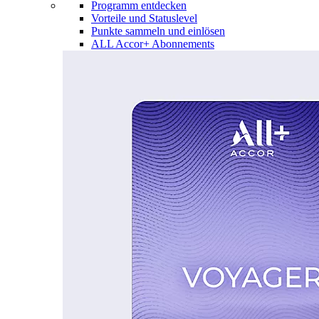
Programm entdecken
Vorteile und Statuslevel
Punkte sammeln und einlösen
ALL Accor+ Abonnements