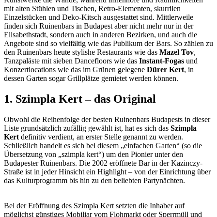
mit alten Stühlen und Tischen, Retro-Elementen, skurrilen
Einzelstücken und Deko-Kitsch ausgestattet sind. Mittlerweile
finden sich Ruinenbars in Budapest aber nicht mehr nur in der
Elisabethstadt, sondern auch in anderen Bezirken, und auch die
Angebote sind so vielfältig wie das Publikum der Bars. So zählen zu
den Ruinenbars heute stylishe Restaurants wie das
Mazel Tov
,
Tanzpaläste mit sieben Dancefloors wie das
Instant-Fogas
und
Konzertlocations wie das im Grünen gelegene
Dürer Kert
, in
dessen Garten sogar Grillplätze gemietet werden können.
1. Szimpla Kert – das Original
Obwohl die Reihenfolge der besten Ruinenbars Budapests in dieser
Liste grundsätzlich zufällig gewählt ist, hat es sich das
Szimpla
Kert
definitiv verdient, an erster Stelle genannt zu werden.
Schließlich handelt es sich bei diesem „einfachen Garten“ (so die
Übersetzung von „szimpla kert“) um den Pionier unter den
Budapester Ruinenbars. Die 2002 eröffnete Bar in der Kazinczy-
Straße ist in jeder Hinsicht ein Highlight – von der Einrichtung über
das Kulturprogramm bis hin zu den beliebten Partynächten.
Bei der Eröffnung des Szimpla Kert setzten die Inhaber auf
möglichst günstiges Mobiliar vom Flohmarkt oder Sperrmüll und