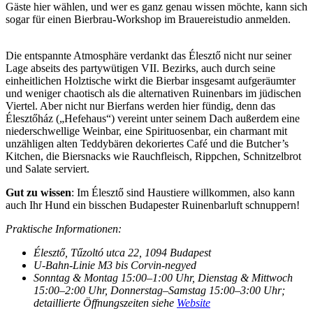
Gäste hier wählen, und wer es ganz genau wissen möchte, kann sich
sogar für einen Bierbrau-Workshop im Brauereistudio anmelden.
Die entspannte Atmosphäre verdankt das Élesztő nicht nur seiner
Lage abseits des partywütigen VII. Bezirks, auch durch seine
einheitlichen Holztische wirkt die Bierbar insgesamt aufgeräumter
und weniger chaotisch als die alternativen Ruinenbars im jüdischen
Viertel. Aber nicht nur Bierfans werden hier fündig, denn das
Élesztőház („Hefehaus“) vereint unter seinem Dach außerdem eine
niederschwellige Weinbar, eine Spirituosenbar, ein charmant mit
unzähligen alten Teddybären dekoriertes Café und die Butcher’s
Kitchen, die Biersnacks wie Rauchfleisch, Rippchen, Schnitzelbrot
und Salate serviert.
Gut zu wissen
: Im Élesztő sind Haustiere willkommen, also kann
auch Ihr Hund ein bisschen Budapester Ruinenbarluft schnuppern!
Praktische Informationen:
Élesztő, Tűzoltó utca 22, 1094 Budapest
U-Bahn-Linie M3 bis Corvin-negyed
Sonntag & Montag 15:00–1:00 Uhr, Dienstag & Mittwoch
15:00–2:00 Uhr, Donnerstag–Samstag 15:00–3:00 Uhr;
detaillierte Öffnungszeiten siehe
Website