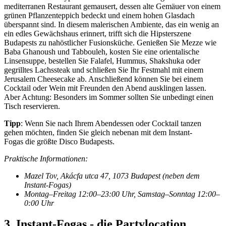
mediterranen Restaurant gemausert, dessen alte Gemäuer von einem
grünen Pflanzenteppich bedeckt und einem hohen Glasdach
überspannt sind. In diesem malerischen Ambiente, das ein wenig an
ein edles Gewächshaus erinnert, trifft sich die Hipsterszene
Budapests zu nahöstlicher Fusionsküche. Genießen Sie Mezze wie
Baba Ghanoush und Tabbouleh, kosten Sie eine orientalische
Linsensuppe, bestellen Sie Falafel, Hummus, Shakshuka oder
gegrilltes Lachssteak und schließen Sie Ihr Festmahl mit einem
Jerusalem Cheesecake ab. Anschließend können Sie bei einem
Cocktail oder Wein mit Freunden den Abend ausklingen lassen.
Aber Achtung: Besonders im Sommer sollten Sie unbedingt einen
Tisch reservieren.
Tipp
: Wenn Sie nach Ihrem Abendessen oder Cocktail tanzen
gehen möchten, finden Sie gleich nebenan mit dem Instant-
Fogas die größte Disco Budapests.
Praktische Informationen:
Mazel Tov, Akácfa utca 47, 1073 Budapest (neben dem
Instant-Fogas)
Montag–Freitag 12:00–23:00 Uhr, Samstag–Sonntag 12:00–
0:00 Uhr
3. Instant-Fogas - die Partylocation