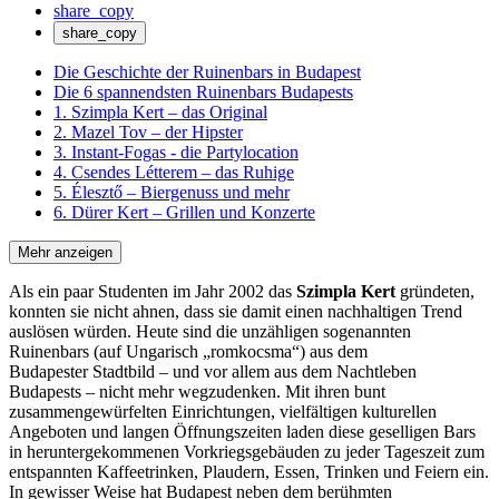
share_copy
share_copy
Die Geschichte der Ruinenbars in Budapest
Die 6 spannendsten Ruinenbars Budapests
1. Szimpla Kert – das Original
2. Mazel Tov – der Hipster
3. Instant-Fogas - die Partylocation
4. Csendes Létterem – das Ruhige
5. Élesztő – Biergenuss und mehr
6. Dürer Kert – Grillen und Konzerte
Mehr anzeigen
Als ein paar Studenten im Jahr 2002 das
Szimpla Kert
gründeten,
konnten sie nicht ahnen, dass sie damit einen nachhaltigen Trend
auslösen würden. Heute sind die unzähligen sogenannten
Ruinenbars (auf Ungarisch „romkocsma“) aus dem
Budapester Stadtbild – und vor allem aus dem Nachtleben
Budapests – nicht mehr wegzudenken. Mit ihren bunt
zusammengewürfelten Einrichtungen, vielfältigen kulturellen
Angeboten und langen Öffnungszeiten laden diese geselligen Bars
in heruntergekommenen Vorkriegsgebäuden zu jeder Tageszeit zum
entspannten Kaffeetrinken, Plaudern, Essen, Trinken und Feiern ein.
In gewisser Weise hat Budapest neben dem berühmten