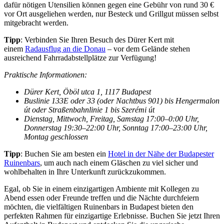
dafür nötigen Utensilien können gegen eine Gebühr von rund 30 €
vor Ort ausgeliehen werden, nur Besteck und Grillgut müssen selbst
mitgebracht werden.
Tipp
: Verbinden Sie Ihren Besuch des Dürer Kert mit
einem
Radausflug an die Donau
– vor dem Gelände stehen
ausreichend Fahrradabstellplätze zur Verfügung!
Praktische Informationen:
Dürer Kert, Öböl utca 1, 1117 Budapest
Buslinie 133E oder 33 (oder Nachtbus 901) bis Hengermalon
út oder Straßenbahnlinie 1 bis Szerémi út
Dienstag, Mittwoch, Freitag, Samstag 17:00–0:00 Uhr,
Donnerstag 19:30–22:00 Uhr, Sonntag 17:00–23:00 Uhr,
Montag geschlossen
Tipp
: Buchen Sie am besten ein
Hotel in der Nähe der Budapester
Ruinenbars
, um auch nach einem Gläschen zu viel sicher und
wohlbehalten in Ihre Unterkunft zurückzukommen.
Egal, ob Sie in einem einzigartigen Ambiente mit Kollegen zu
Abend essen oder Freunde treffen und die Nächte durchfeiern
möchten, die vielfältigen Ruinenbars in Budapest bieten den
perfekten Rahmen für einzigartige Erlebnisse. Buchen Sie jetzt Ihren