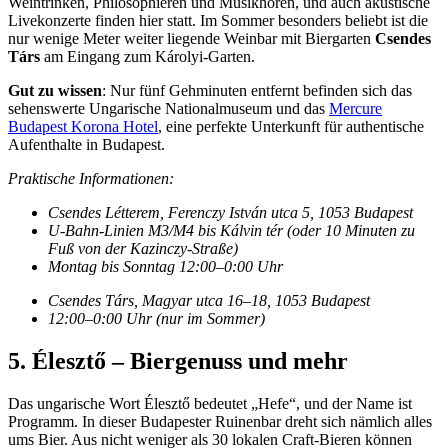
Weintrinken, Philosophieren und Musikhören, und auch akustische
Livekonzerte finden hier statt. Im Sommer besonders beliebt ist die
nur wenige Meter weiter liegende Weinbar mit Biergarten
Csendes
Társ
am Eingang zum Károlyi-Garten.
Gut zu wissen
: Nur fünf Gehminuten entfernt befinden sich das
sehenswerte Ungarische Nationalmuseum und das
Mercure
Budapest Korona Hotel
, eine perfekte Unterkunft für authentische
Aufenthalte in Budapest.
Praktische Informationen:
Csendes Létterem, Ferenczy István utca 5, 1053 Budapest
U-Bahn-Linien M3/M4 bis Kálvin tér (oder 10 Minuten zu
Fuß von der Kazinczy-Straße)
Montag bis Sonntag 12:00–0:00 Uhr
Csendes Társ, Magyar utca 16–18, 1053 Budapest
12:00–0:00 Uhr (nur im Sommer)
5. Élesztő – Biergenuss und mehr
Das ungarische Wort Élesztő bedeutet „Hefe“, und der Name ist
Programm. In dieser Budapester Ruinenbar dreht sich nämlich alles
ums Bier. Aus nicht weniger als 30 lokalen Craft-Bieren können