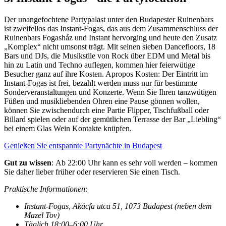
Der unangefochtene Partypalast unter den Budapester Ruinenbars
ist zweifellos das Instant-Fogas, das aus dem Zusammenschluss der
Ruinenbars Fogasház und Instant hervorging und heute den Zusatz
„Komplex“ nicht umsonst trägt. Mit seinen sieben Dancefloors, 18
Bars und DJs, die Musikstile von Rock über EDM und Metal bis
hin zu Latin und Techno auflegen, kommen hier feierwütige
Besucher ganz auf ihre Kosten. Apropos Kosten: Der Eintritt im
Instant-Fogas ist frei, bezahlt werden muss nur für bestimmte
Sonderveranstaltungen und Konzerte. Wenn Sie Ihren tanzwütigen
Füßen und musikliebenden Ohren eine Pause gönnen wollen,
können Sie zwischendurch eine Partie Flipper, Tischfußball oder
Billard spielen oder auf der gemütlichen Terrasse der Bar „Liebling“
bei einem Glas Wein Kontakte knüpfen.
Genießen Sie entspannte Partynächte in Budapest
Gut zu wissen
: Ab 22:00 Uhr kann es sehr voll werden – kommen
Sie daher lieber früher oder reservieren Sie einen Tisch.
Praktische Informationen:
Instant-Fogas, Akácfa utca 51, 1073 Budapest (neben dem
Mazel Tov)
Täglich 18:00–6:00 Uhr