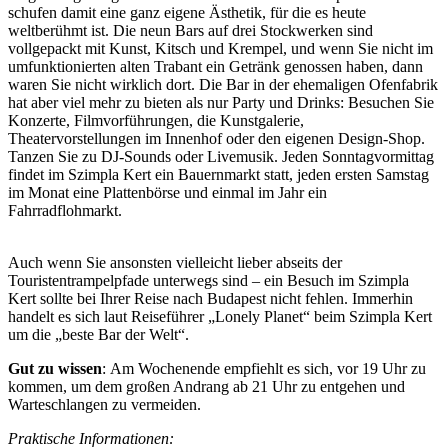
schufen damit eine ganz eigene Ästhetik, für die es heute
weltberühmt ist. Die neun Bars auf drei Stockwerken sind
vollgepackt mit Kunst, Kitsch und Krempel, und wenn Sie nicht im
umfunktionierten alten Trabant ein Getränk genossen haben, dann
waren Sie nicht wirklich dort. Die Bar in der ehemaligen Ofenfabrik
hat aber viel mehr zu bieten als nur Party und Drinks: Besuchen Sie
Konzerte, Filmvorführungen, die Kunstgalerie,
Theatervorstellungen im Innenhof oder den eigenen Design-Shop.
Tanzen Sie zu DJ-Sounds oder Livemusik. Jeden Sonntagvormittag
findet im Szimpla Kert ein Bauernmarkt statt, jeden ersten Samstag
im Monat eine Plattenbörse und einmal im Jahr ein
Fahrradflohmarkt.
Auch wenn Sie ansonsten vielleicht lieber abseits der
Touristentrampelpfade unterwegs sind – ein Besuch im Szimpla
Kert sollte bei Ihrer Reise nach Budapest nicht fehlen. Immerhin
handelt es sich laut Reiseführer „Lonely Planet“ beim Szimpla Kert
um die „beste Bar der Welt“.
Gut zu wissen
: Am Wochenende empfiehlt es sich, vor 19 Uhr zu
kommen, um dem großen Andrang ab 21 Uhr zu entgehen und
Warteschlangen zu vermeiden.
Praktische Informationen: