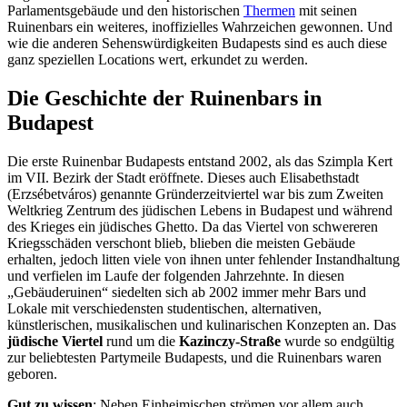
Parlamentsgebäude und den historischen
Thermen
mit seinen
Ruinenbars ein weiteres, inoffizielles Wahrzeichen gewonnen. Und
wie die anderen Sehenswürdigkeiten Budapests sind es auch diese
ganz speziellen Locations wert, erkundet zu werden.
Die Geschichte der Ruinenbars in
Budapest
Die erste Ruinenbar Budapests entstand 2002, als das Szimpla Kert
im VII. Bezirk der Stadt eröffnete. Dieses auch Elisabethstadt
(Erzsébetváros) genannte Gründerzeitviertel war bis zum Zweiten
Weltkrieg Zentrum des jüdischen Lebens in Budapest und während
des Krieges ein jüdisches Ghetto. Da das Viertel von schwereren
Kriegsschäden verschont blieb, blieben die meisten Gebäude
erhalten, jedoch litten viele von ihnen unter fehlender Instandhaltung
und verfielen im Laufe der folgenden Jahrzehnte. In diesen
„Gebäuderuinen“ siedelten sich ab 2002 immer mehr Bars und
Lokale mit verschiedensten studentischen, alternativen,
künstlerischen, musikalischen und kulinarischen Konzepten an. Das
jüdische Viertel
rund um die
Kazinczy-Straße
wurde so endgültig
zur beliebtesten Partymeile Budapests, und die Ruinenbars waren
geboren.
Gut zu wissen
: Neben Einheimischen strömen vor allem auch