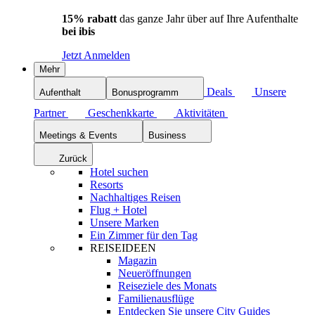
15% rabatt
das ganze Jahr über auf Ihre Aufenthalte
bei ibis
Jetzt Anmelden
Mehr
Deals
Unsere
Aufenthalt
Bonusprogramm
Partner
Geschenkkarte
Aktivitäten
Meetings & Events
Business
Zurück
Hotel suchen
Resorts
Nachhaltiges Reisen
Flug + Hotel
Unsere Marken
Ein Zimmer für den Tag
REISEIDEEN
Magazin
Neueröffnungen
Reiseziele des Monats
Familienausflüge
Entdecken Sie unsere City Guides