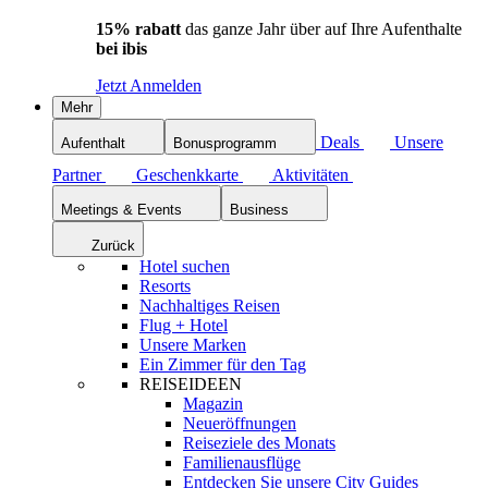
15% rabatt
das ganze Jahr über auf Ihre Aufenthalte
bei ibis
Jetzt Anmelden
Mehr
Deals
Unsere
Aufenthalt
Bonusprogramm
Partner
Geschenkkarte
Aktivitäten
Meetings & Events
Business
Zurück
Hotel suchen
Resorts
Nachhaltiges Reisen
Flug + Hotel
Unsere Marken
Ein Zimmer für den Tag
REISEIDEEN
Magazin
Neueröffnungen
Reiseziele des Monats
Familienausflüge
Entdecken Sie unsere City Guides