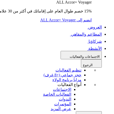
ALL Accor+ Voyager
15% خصم طوال العام على إقاماتك في أكثر من 30 علامة تجارية.
انضم إلى ALL Accor+ Voyager
العروض
المطاعم والمقاهي
شركاؤنا
الأنشطة
الاجتماعات والفعاليات
الرجوع
تنظيم الفعاليات
حجز جماعي (+8 غرف)
مزايا برنامج الولاء
أنواع الفعاليات
الاجتماعات
الفعاليات الخاصة
الندوات
المؤتمرات
عرض المزيد