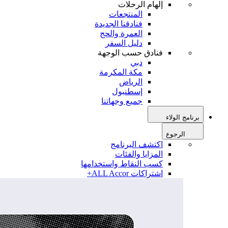
إلهام الرحلات
المنتجعات
فنادقنا الجديدة
العمرة والحج
دليل السفر
فنادق حسب الوجهة
دبي
مكة المكرمة
الرياض
إسطنبول
جميع وجهاتنا
برنامج الولاء
الرجوع
اكتشف البرنامج
المزايا والفئات
كسب النقاط واستخدامها
اشتراكات ALL Accor+