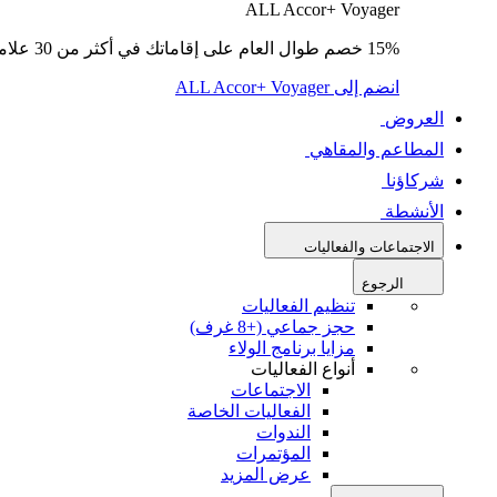
ALL Accor+ Voyager
15% خصم طوال العام على إقاماتك في أكثر من 30 علامة تجارية.
انضم إلى ALL Accor+ Voyager
العروض
المطاعم والمقاهي
شركاؤنا
الأنشطة
الاجتماعات والفعاليات
الرجوع
تنظيم الفعاليات
حجز جماعي (+8 غرف)
مزايا برنامج الولاء
أنواع الفعاليات
الاجتماعات
الفعاليات الخاصة
الندوات
المؤتمرات
عرض المزيد