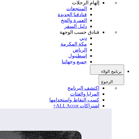
إلهام الرحلات
المنتجعات
فنادقنا الجديدة
العمرة والحج
دليل السفر
فنادق حسب الوجهة
دبي
مكة المكرمة
الرياض
إسطنبول
جميع وجهاتنا
برنامج الولاء
الرجوع
اكتشف البرنامج
المزايا والفئات
كسب النقاط واستخدامها
اشتراكات ALL Accor+