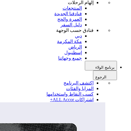
إلهام الرحلات
المنتجعات
فنادقنا الجديدة
العمرة والحج
دليل السفر
فنادق حسب الوجهة
دبي
مكة المكرمة
الرياض
إسطنبول
جميع وجهاتنا
برنامج الولاء
الرجوع
اكتشف البرنامج
المزايا والفئات
كسب النقاط واستخدامها
اشتراكات ALL Accor+