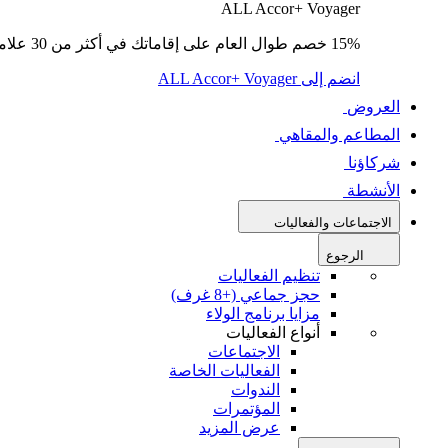
ALL Accor+ Voyager
15% خصم طوال العام على إقاماتك في أكثر من 30 علامة تجارية.
انضم إلى ALL Accor+ Voyager
العروض
المطاعم والمقاهي
شركاؤنا
الأنشطة
الاجتماعات والفعاليات
الرجوع
تنظيم الفعاليات
حجز جماعي (+8 غرف)
مزايا برنامج الولاء
أنواع الفعاليات
الاجتماعات
الفعاليات الخاصة
الندوات
المؤتمرات
عرض المزيد