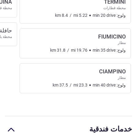
UINA
TERMINI
محطة قطارات
محطة ق
ولوج:
drive
20
min
5.22
mi
/
8.4
km
حافلة 990، بيفي دي كاد
FIUMICINO
محطة ب
مطار
ولوج:
drive
35
min
19.76
mi
/
31.8
km
CIAMPINO
مطار
ولوج:
drive
40
min
23.3
mi
/
37.5
km
خدمات فندقية