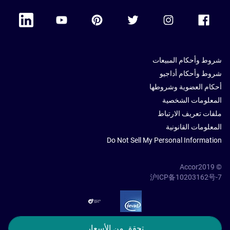
 Linkedin
Accor Youtube
Accor Pinterest
Accor Twitter
Accor Instagram
Accor Facebook
شروط وأحكام المبيعات
شروط وأحكام أداجيو
أحكام العضوية وشروطها
المعلومات الشخصية
ملفات تعريف الارتباط
المعلومات القانونية
Do Not Sell My Personal Information
© Accor2019
沪ICP备10203162号-7
SSL Secure – globalSign
تحقق من الأسعار