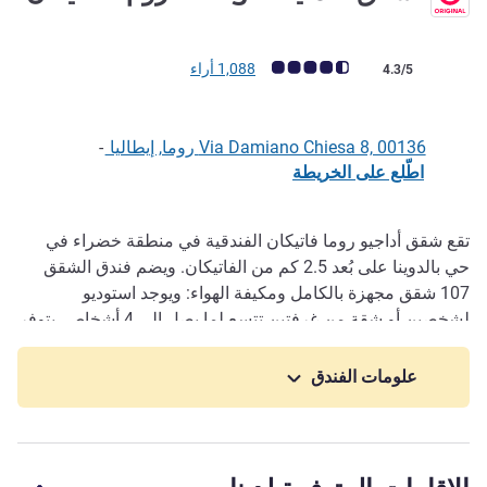
ملاحظة أراء العملاء (رأي ALL)
1,088 أراء
4.3/5
Via Damiano Chiesa 8, 00136 روما, إيطاليا
-
اطّلع على الخريطة
تقع شقق أداجيو روما فاتيكان الفندقية في منطقة خضراء في
الوصف
حي بالدوينا على بُعد 2.5 كم من الفاتيكان. ويضم فندق الشقق
107 شقق مجهزة بالكامل ومكيفة الهواء: ويوجد استوديو
لشخصين أو شقة من غرفتين تتسع لما يصل إلى 4 أشخاص. يتوفر
الإفطار، ومتجر صغير، وموقف سيارات خاص، وقاعة اجتماعات،
ومسبح خارجي (مفتوح من مايو إلى أكتوبر، ويتطلب الحجز)،
علومات الفندق
وخدمة غسيل الملابس الذاتية، والاستقبال على مدار الساعة،
وخدمة WIFI في جميع المناطق، ويُرحب بالحيوانات الأليفة.