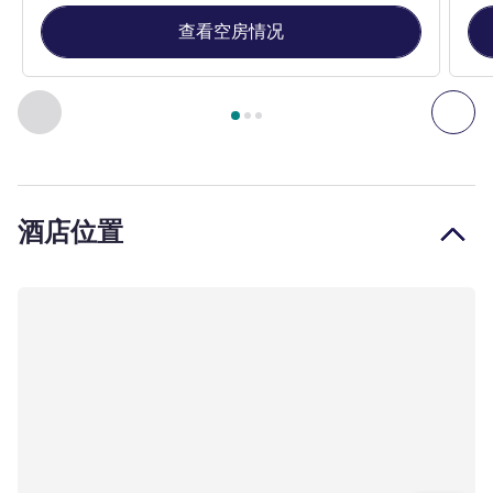
查看空房情况
第
1
页，共
3
页
, 客房 1 : 尊享房，配备 1 张双人床 , 客房 2
上一个 - 客房
下一
酒店位置