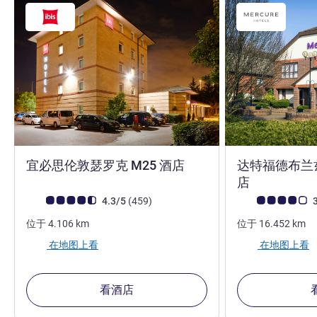
3 星
宜必思伦敦瑟罗克 M25 酒店
达特福德布兰
4 星
店
客户意见评级 (ALL 评级)
评论
客户意见评级 (ALL
4.3/5
(459
)
3
位于
4.106
km
位于
16.452
km
在地图上看
在地图上看
看酒店