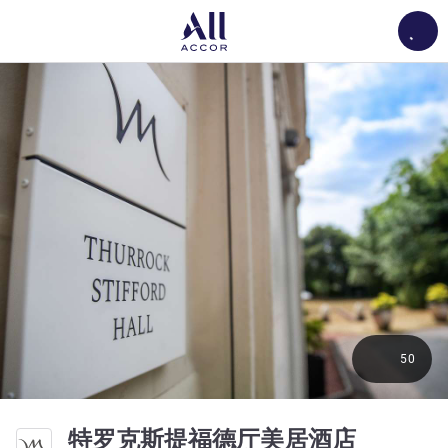
Load
50
3 星
特罗克斯提福德厅美居酒店