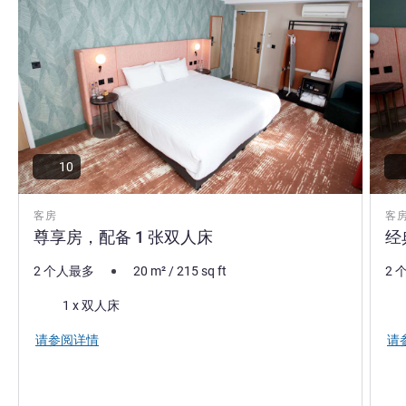
10
客房
客
尊享房，配备 1 张双人床
经
2 个人最多
20
m²
/
215
sq ft
2 
床上用品
床
1 x 双人床
请参阅详情
请