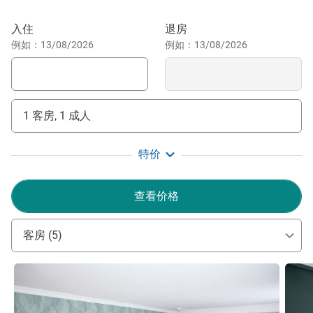
碍停车场。 所有公共区域和客房均覆盖免费高速无线网
络。因此，您可以远程办公，或者在闲暇时上网冲浪。
预订此酒店
入住
退房
例如：13/08/2026
例如：13/08/2026
Welcome to Mercure Stifford Hall Hotel an elegant 18th-
century Georgian mansion in Essex, set amidst 6 acres of
landscaped gardens, with a historic charm and modern
amenities, making it a popular choice for leisure &
1 客房, 1 成人
business travellers.
Stuart Friell
特价
Stuart FRIELL 酒店管理
查看价格
客房 (5)
请参阅详情
请参