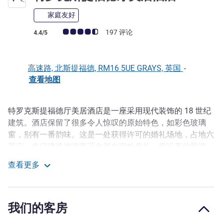
家庭友好
客户意见评级 (ALL 评级)
197 评论
4.4/5
高速路, 北斯提福德, RM16 5UE GRAYS, 英国
-
查看地图
特罗克斯提福德厅美居酒店是一座采用现代装饰的 18 世纪
描述
建筑。酒店保留了很多令人惊叹的原始特色，如彩色玻璃
窗，别有一番韵味。这是一处获得许可的婚礼场地，占地六
英亩，专门建造的凉亭适合举办室外典礼。靠近蒂伯里港，
非常适合在码头乘船游览。靠近许多景点和地标建筑，包括
查看更多
湖畔购物中心、湖畔水上公园、Belhus Woods Country 公
特罗克斯提福德厅美居酒店
园和 Coalhouse Fort。
我们的七间会议室非常适合举办各类商务会议。最多可容纳
我们的客房
110 人，其中四间会议室提供分会场设施，并配备一个无障