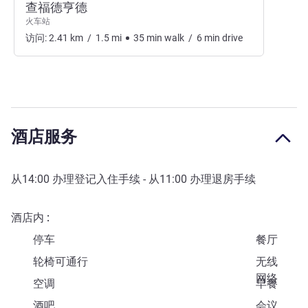
查福德亨德
火车站
访问:
2.41
km
/
1.5
mi
35
min
walk
/
6
min
drive
酒店服务
从
14:00
办理登记入住手续 - 从
11:00
办理退房手续
酒店内
停车
餐厅
轮椅可通行
无线
网络
空调
早餐
酒吧
会议