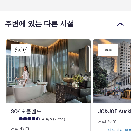
주변에 있는 다른 시설
5성
SO/ 오클랜드
JO&JOE Auck
고객 평점 (ALL 평가)
리뷰
4.4/5
(2254
)
거리
76
m
거리
49
m
지도에서 보