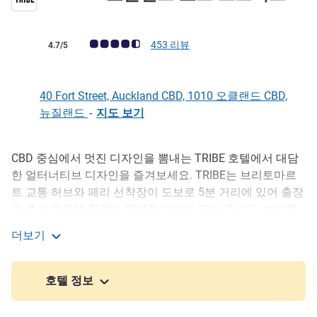
고객 평점 (ALL 평가)
453 리뷰
4.7/5
40 Fort Street, Auckland CBD, 1010 오클랜드 CBD,
뉴질랜드
-
지도 보기
CBD 중심에서 멋진 디자인을 뽐내는 TRIBE 호텔에서 대담
호텔설명
한 얼터너티브 디자인을 즐겨보세요. TRIBE는 브리토마르
트 교통 허브와 페리 선착장이 도보로 5분 거리에 있어 출장
과 휴가 모두에 걸맞는 완벽한 거점이 되어 줍니다. 브리토
마르트의 멋진 쇼핑, 맛있는 식사, 활기찬 나이트라이프를
더보기
만끽하세요. 커머셜 베이, 비아덕트 하버, 윈야드 쿼터까지
TRIBE 오클랜드 포트 스트리트
몇 분만에 도달할 수 있는 거리에서 세련된 숙박을 이용하며
설렘과 편리함을 누려보세요.
호텔 정보
TRIBE in Auckland's CBD offers modern hotel