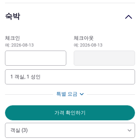
accommodation in Auckland. Stay in stylish Auckland
hotel rooms with smart tech, free Wi-Fi, breakfast offering,
숙박
and bold design. Book Auckland city hotel stays at TRIBE
Auckland-stay smart, stay TRIBE.
이 호텔 예약하기
Our conveniently located Auckland hotel is 4 minutes' walk
체크인
체크아웃
from Waitematā Station, formerly Britomart Station, a
예: 2026-08-13
예: 2026-08-13
major central hub for trains and buses. Reach the
Downtown ferry terminal in 10 minutes on foot and
Auckland Airport in 45 minutes by car.
1 객실, 1 성인
Nau mai and welcome to TRIBE Auckland Fort Street, our
design-led Auckland hotel where smart style meets an
특별 요금
informal, social atmosphere. We're here to help you enjoy
the best of our city, with its arts scene, sparkling waterfront
가격 확인하기
and dynamic districts.
Antonela Comuzio 호텔 관리
객실 (3)