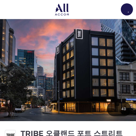
Load
40
4성
TRIBE 오클랜드 포트 스트리트