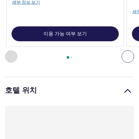
세부 정보 보기
세
이용 가능 여부 보기
2
/
1
페이지
, 객실 1 : TRIBE 에센셜 , 객실 2 : TRIBE 에센셜 시티
이전 - 객실
다음
호텔 위치