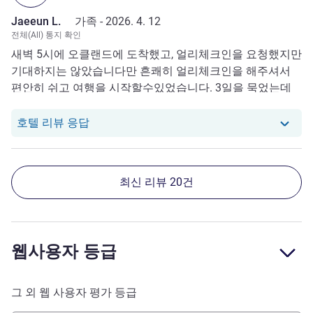
Jaeeun L.
가족 -
2026. 4. 12
전체(All) 통지 확인
새벽 5시에 오클랜드에 도착했고, 얼리체크인을 요청했지만
기대하지는 않았습니다만 흔쾌히 얼리체크인을 해주셔서
편안히 쉬고 여행을 시작할수있었습니다. 3일을 묵었는데
모든 스탭이 너무 친절해서 인상깊었고, 아기와 함께였는데
아기도 이뻐해주셔서 참 좋은인상으로 남았습니다. 방은 조
당 호텔에서는 Jaeeun L.로부터의 리뷰에 
호텔 리뷰 응답
금작고, 창문이 너무 프라이버시가 없긴했지만 전반적으로
만족했습니다 !
최신 리뷰 20건
웹사용자 등급
그 외 웹 사용자 평가 등급