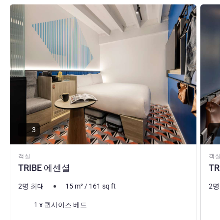
세부 정보 보기
세부 
3
객실
객
TRIBE 에센셜
T
2명 최대
15
m²
/
161
sq ft
2명
침구
침
1 x 퀸사이즈 베드
전망