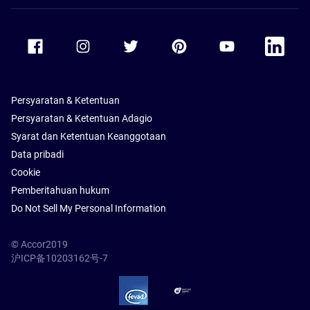
Accor Facebook
Accor Instagram
Accor Twitter
Accor Pinterest
Accor Youtube
Accor Li
Persyaratan & Ketentuan
Persyaratan & Ketentuan Adagio
Syarat dan Ketentuan Keanggotaan
Data pribadi
Cookie
Pemberitahuan hukum
Do Not Sell My Personal Information
© Accor2019
沪ICP备10203162号-7
SSL Secure – globalSign