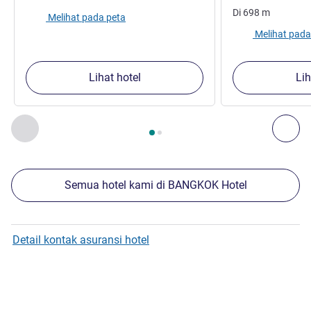
Di
698
m
Melihat pada peta
Melihat pada
Lihat hotel
Lih
Halaman
1
dari
2
, Properti kami yang lain di sekitar 1 :, Proper
Sebelumnya - Properti kami yang lain di sekitar
Ber
Semua hotel kami di BANGKOK Hotel
Detail kontak asuransi hotel