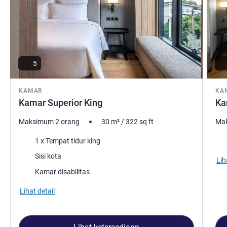
5
KAMAR
KA
Kamar Superior King
Ka
Maksimum 2 orang
30
m²
/
322
sq ft
Mak
Selimut
Pem
1 x Tempat tidur king
Pemandangan:
Sisi kota
Lih
Kamar disabilitas
Lihat detail