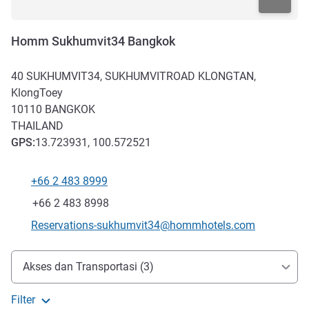
Homm Sukhumvit34 Bangkok
40 SUKHUMVIT34, SUKHUMVITROAD KLONGTAN,
KlongToey
10110
BANGKOK
THAILAND
GPS
:
13.723931, 100.572521
+66 2 483 8999
Telepon
Fax
+66 2 483 8998
Email kontak
Reservations-sukhumvit34@hommhotels.com
Akses dan Transportasi
Akses dan Transportasi (3)
Filter