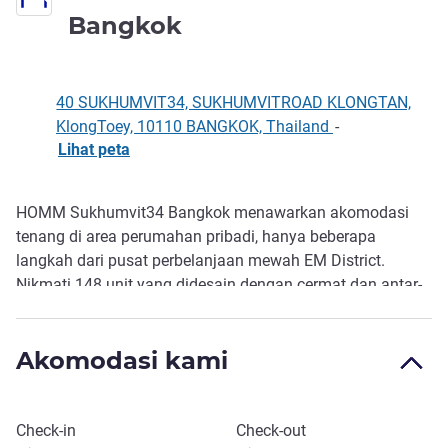
bintang 4
Bangkok
40 SUKHUMVIT34, SUKHUMVITROAD KLONGTAN,
KlongToey, 10110 BANGKOK, Thailand
-
Lihat peta
HOMM Sukhumvit34 Bangkok menawarkan akomodasi
Deskripsi
tenang di area perumahan pribadi, hanya beberapa
langkah dari pusat perbelanjaan mewah EM District.
Nikmati 148 unit yang didesain dengan cermat dan antar-
jemput harian nyaman. Dapatkan asupan nutrisi di BAO
Deli & Eatery dengan pilihan sehat, kopi roaster spesial, jus
Akomodasi kami
segar, dan minuman racikan khusus untuk memulai hari
Anda.
Pesan hotel ini
Check-in
Check-out