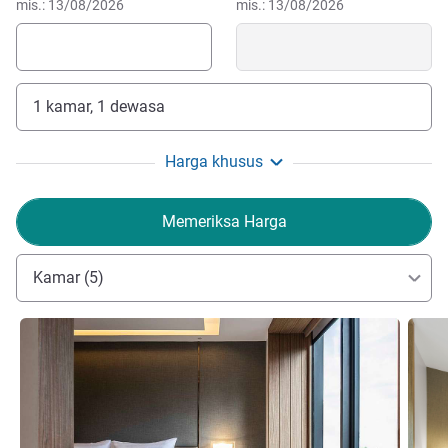
mis.: 13/08/2026
mis.: 13/08/2026
1 kamar, 1 dewasa
Harga khusus
Memeriksa Harga
Kamar (5)
Lihat detail
Lihat d