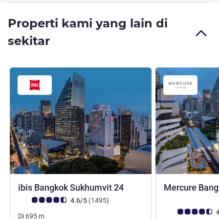
Properti kami yang lain di
sekitar
bintang 3
ibis Bangkok Sukhumvit 24
Mercure Bang
bintang 4
Catatan tamu Avis (Peringkat ALL)
ulasan
4.6/5
(1495
)
Catatan tamu Avis
4
Di
695
m