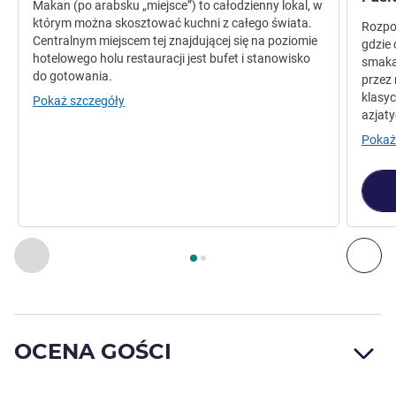
Makan (po arabsku „miejsce”) to całodzienny lokal, w
którym można skosztować kuchni z całego świata.
Rozpo
Centralnym miejscem tej znajdującej się na poziomie
gdzie 
hotelowego holu restauracji jest bufet i stanowisko
smaka
do gotowania.
przez
klasyc
Pokaż szczegóły
azjaty
Pokaż
Strona
1
z
2
, Restauracja 1 : MAKAN ALL DAY DINING , Resta
Poprzedni - Restauracja
Nas
OCENA GOŚCI