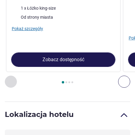
Pościel
Poś
1 x Łóżko king-size
Widoki:
Wid
Od strony miasta
Pokaż szczegóły
Pok
Zobacz dostępność
Strona
1
z
4
, Pokój 1 : Pokój klasyczny z 1 łóżkiem king-size
Poprzedni - Pokój
Nas
Lokalizacja hotelu