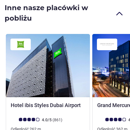
Inne nasze placówki w
pobliżu
3 gwiazdki
Hotel ibis Styles Dubai Airport
Grand Mercure
Ocena klientów (Ocena ALL)
Liczba opinii
Ocena klientów (
4.0/5
(861
)
4
Odległość
262
m
Odległość
362
m