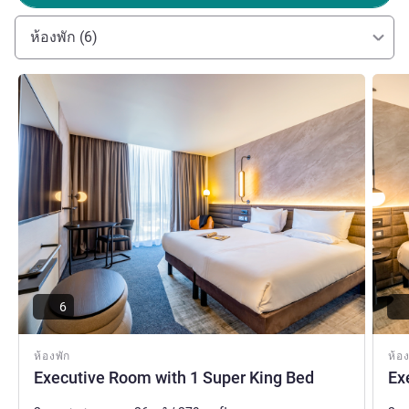
service come together in the heart of the Knowledge
Quarter-perfect for business trips, city breaks, and longer
ห้องพัก (6)
stays.
David Walker ฝ่ายบริหารโรงแรม
ดูรายละเอียด
ดูรายล
6
ห้องพัก
ห้อง
Executive Room with 1 Super King Bed
Ex