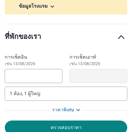
and boasts access to the best of Liverpool.
ข้อมูลโรงแรม
The main visitor attractions can be found just a short walk
away in the heart of the City. Why not visit Anfield, take a
stroll around the famous Albert Docks or wonder round the
ที่พักของเรา
City taking in the iconic architecture? Your visit to Liverpool
will be memorable when staying with us at Novotel
Liverpool Paddington Village. Our friendly, attentive team
จองโรงแรมนี้
การเช็คอิน
การเช็คเอาท์
will take care of your needs, helping you enjoy quality time
เช่น 13/08/2026
เช่น 13/08/2026
with your colleagues, friends and family.
The hotel is 3 miles from the M62 on the corner of Grove
Street and Mount Vernon Road. By train, Liverpool Lime
Street Station is 1 mile / 20 minute walk and by car, public
1 ห้อง, 1 ผู้ใหญ่
parking is available at Paddington Village Car-Park only
500m away.
ราคาพิเศษ
Welcome to Novotel Liverpool Paddington Village, where
contemporary design, comfortable rooms, and attentive
ตรวจสอบราคา