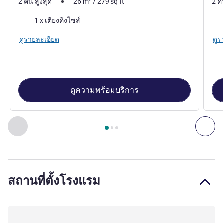
2 คน สูงสุด
26
m²
/
279
sq ft
2 ค
เครื่องนอน
เคร
1 x เตียงคิงไซส์
ดูรายละเอียด
ดูร
ดูความพร้อมบริการ
หน้า
1
จาก
3
, ห้องพัก 1 : Executive Room with 1 Super King Be
ก่อนหน้า - ห้องพัก
ถัดไ
สถานที่ตั้งโรงแรม