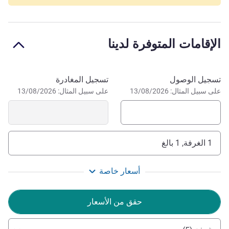
مرحبًا بكم في فندق ‏‫إيبيس بادجيت سنغافورة كلارك كواي‬-
خيارك الذكي للراحة بأسعار معقولة في قلب المدينة. استمتع
بسهولة الوصول إلى الحياة الليلية النابضة بالحياة والمطاعم
الإقامات المتوفرة لدينا
والمعالم السياحية الرائعة، كل ذلك داخل مساحة نظيفة ومريحة
مصممة للمسافر اليوم.
إدارة الفندق Allan Tan
احجز في هذا الفندق
تسجيل الوصول
تسجيل المغادرة
على سبيل المثال: 13/08/2026
على سبيل المثال: 13/08/2026
1 الغرفة, 1 بالغ
أسعار خاصة
حقق من الأسعار