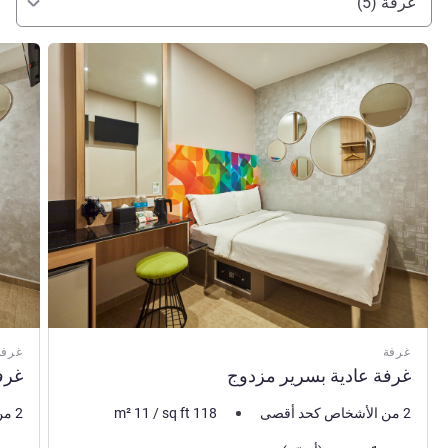
غرفة (5)
راجع التفاصيل
راجع ال
غرفة
غرفة
غرفة عادية بسرير مزدوج
غرف
2 من الأشخاص كحد أقصى
118
sq ft
/
11
m²
2 من الأشخاص كحد أقصى
فرش السرير
فرش 