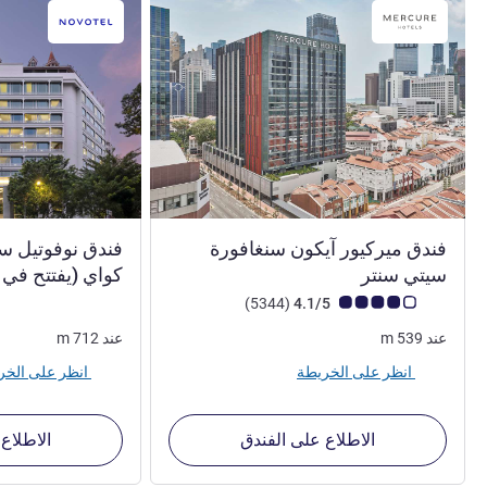
فندق ميركيور آيكون سنغافورة
فندق نوفوتيل س
4 نجوم
سيتي سنتر
كواي (يفتتح في أ
ملاحظة أراء العملاء (رأي ALL)
أراء
)
(5344
4.1/5
عند
539
m
عند
712
m
انظر على الخريطة
انظر على الخريطة
الاطلاع على الفندق
الاطلاع