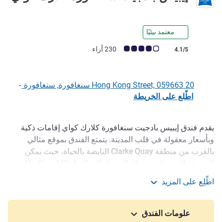
2 نجمة
معتمد بيئيًا
ملاحظة أراء العملاء (رأي ALL)
230 أراء
4.1/5
20 Hong Kong Street, 059663 سنغافورة, سنغافورة
-
اطّلع على الخريطة
يقدم فندق ‏‫إيبيس بادجيت سنغافورة كلارك كواي‬ إقامات ذكية
الوصف
وبأسعار معقولة في قلب المدينة. يتمتع الفندق بموقع مثالي
بالقرب من منطقة Clarke Quay النابضة بالحياة، حيث يمكن
للضيوف الاستمتاع بسهولة الوصول إلى الحياة الليلية والمطاعم
والأماكن السياحية الرئيسية. تضمن العلامة التجارية الموثوقة
اطّلِع على المزيد
إيبيس بدجت غرفًا نظيفة ومريحة مصممة للمسافرين العصريين
إيبيس بادجيت سنغافورة كلارك كواي
الذين يبحثون عن القيمة دون أي تنازل. استمتع بالراحة والبساطة
في إحدى أهم مناطق المدينة.
علومات الفندق