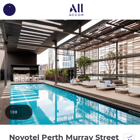
ing...
108
4.5 نجو
Novotel Perth Murray Street