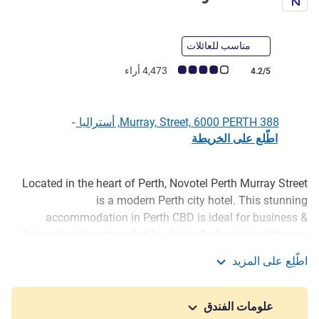
مناسب للعائلات
ملاحظة أراء العملاء (رأي ALL)
4,473 أراء
4.2/5
388 Murray, Street, 6000 PERTH, أستراليا
-
اطّلع على الخريطة
Located in the heart of Perth, Novotel Perth Murray Street
الوصف
is a modern Perth city hotel. This stunning
accommodation in Perth CBD is ideal for business &
leisure travel, surrounded by dining & shopping with easy
access to St George's Terrace and Elizabeth Quay. Discover
اطّلِع على المزيد
small bars or take in a show or sporting event at RAC
Novotel Perth Murray Street
Arena. Relax and unwind by the swimming pool, maintain
your fitness goals in the modern gym or indulge in modern
علومات الفندق