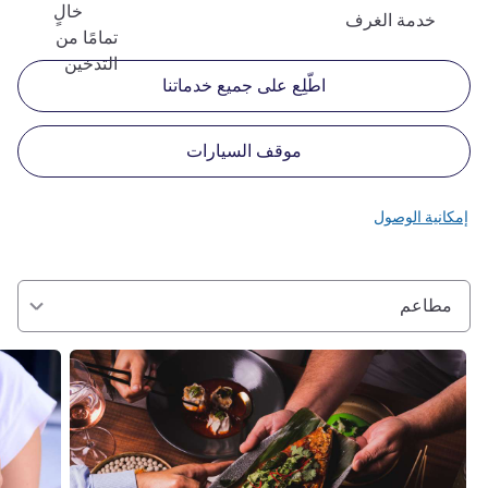
خالٍ
خدمة الغرف
تمامًا من
التدخين
اطّلِع على جميع خدماتنا
موقف السيارات
إمكانية الوصول
مطاعم
راجع التفاصيل
راجع التفا