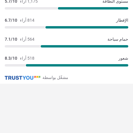
مستوى النظافة
1,175 أراء
5.7/10
الإفطار
814 أراء
6.7/10
حمام سباحة
564 أراء
7.1/10
شعور
518 أراء
8.3/10
مشغّل بواسطة