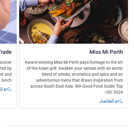
Trade
Miss Mi Perth
iscover
Award-winning Miss Mi Perth pays homage to the art
fted by
of the Asian grill. Awaken your senses with an exotic
ast and
blend of smoke, aromatics and spice and an
lunch.
adventurous menu that draws inspiration from
across South East Asia. WA Good Food Guide 'Top
راجع ال
100' 2024.
راجع التفاصيل