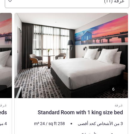
غرفة (11)
راجع التفاصيل
راجع ال
6
غرفة
غرفة
eds
Standard Room with 1 king size bed
3 من الأشخاص كحد أقصى
258
sq ft
/
24
m²
4 من الأشخاص كحد أقصى
فرش السرير
فرش 