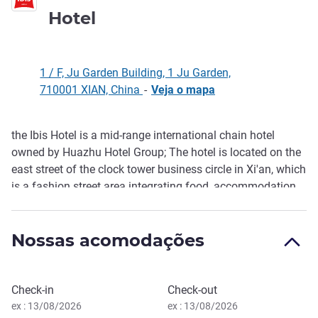
3 estrelas
Hotel
1 / F, Ju Garden Building, 1 Ju Garden,
710001 XIAN, China
-
Veja o mapa
the Ibis Hotel is a mid-range international chain hotel
Descrição
owned by Huazhu Hotel Group; The hotel is located on the
east street of the clock tower business circle in Xi'an, which
is a fashion street area integrating food, accommodation,
shopping, business an d entertainment in Xi'an.1.5 km
from Huimin Street, It is 1.5 kilometers away from Xi'an
Nossas acomodações
Forest of Steles Museum and is about 15 minutes' walk.
Reservar este hotel
Check-in
Check-out
ex : 13/08/2026
ex : 13/08/2026