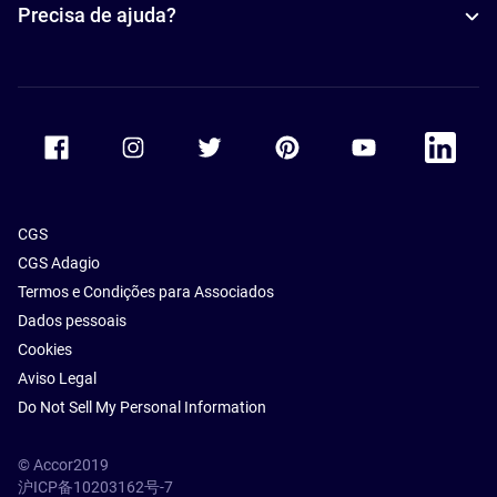
Precisa de ajuda?
Accor Facebook
Accor Instagram
Accor Twitter
Accor Pinterest
Accor Youtube
Accor Li
CGS
CGS Adagio
Termos e Condições para Associados
Dados pessoais
Cookies
Aviso Legal
Do Not Sell My Personal Information
© Accor2019
沪ICP备10203162号-7