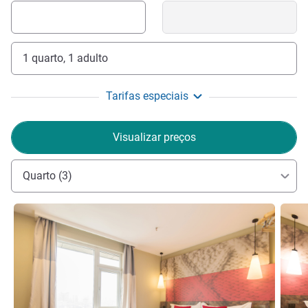
1 quarto, 1 adulto
Tarifas especiais
Visualizar preços
Quarto (3)
Ver detalhes
Ver de