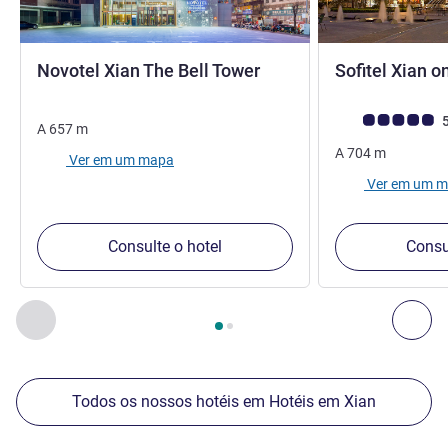
4 estrelas
Novotel Xian The Bell Tower
Sofitel Xian 
Classificação clie
5
A
657
m
A
704
m
Ver em um mapa
Ver em um 
Consulte o hotel
Consu
Página
1
de
2
, Nossos outros estabelecimentos nas proximid
Anterior - Nossos outros estabelecimentos nas proximid
Pró
Todos os nossos hotéis em Hotéis em Xian