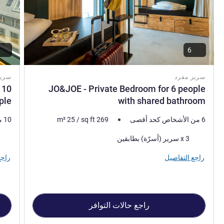
6
سرير مفرد
سرير
 10
JO&JOE - Private Bedroom for 6 people
ple
with shared bathroom
6 من الأشخاص كحد أقصى
269
sq ft
/
25
m²
10 من الأشخاص كحد أقصى
فرش السرير
فرش 
3 x سرير (أسرّة) بطابقين
راجع التفاصيل
راجع
راجع حالات التوافر