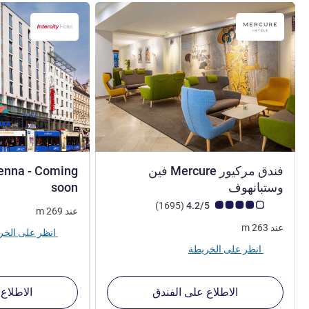
فندق مركيور Mercure فين
ienna - Coming
4 نجوم
4 نجوم
وستبانهوف
soon
ملاحظة أراء العملاء (رأي ALL)
أراء
)
(1695
4.2/5
عند
269
m
عند
263
m
انظر على الخريطة
انظر على الخريطة
الاطلاع على الفندق
الاطلاع