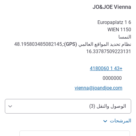
JO&JOE Vienna
Europaplatz 1 6
WIEN
1150
النمسا
نظام تحديد المواقع العالمي (
GPS
):
48.195803485082145,
16.33787509223131
+43 1 4180060
الهاتف
فاكس
0000000
تواصل معنا عبر البريد الإلكتروني
vienna@joandjoe.com
الوصول والتنقل
الوصول والنقل (3)
المرشحات