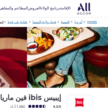
الإقامة
برنامج الولاء
العروض
المطاعم والمقاهي
Hotels
أوروبا
النمسا
فيينا، ولاية-النمسا
فنادق في فيينا
إيبيس bis
إيبيس ibis فين مارياهيلف
ملاحظة أراء العملاء (رأي ALL)
4.3/5
1,384 أراء