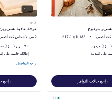
6
غرفة
بسرير مزدوج
غرفة عادية بسريرين
182
sq ft
/
17
m²
2 من الأشخاص كحد أقصى
فرش السرير
1 x سرير (أسرّة) صغير
المناظر:
بية على المدينة
إطلالة جانبية على الم
راجع التفاصيل
راجع حالات التوافر
راجع حا
ر مزدوج , غرفة 2 : غرفة عادية بسريرين منفردين