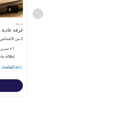
6
السابق - غرفة
غرفة
غرفة عادية 
2 من الأشخاص كحد أقصى
فرش السرير
1 x سرير (أسرّة) مزدوج
المناظر:
إطلالة جان
راجع التفاصيل
الصفحة
1
من
3
, غرفة 1 : غرفة عادية بسري