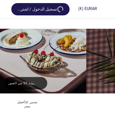
Loading...
(€)
EUR
AR
تسجيل الدخول / اشترك
رؤية 53 من الصور
نضمن لكأفضل
سعر