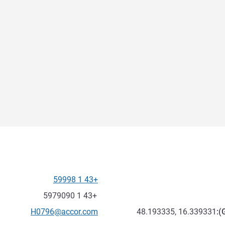
+43 1 59998
الهاتف
فاكس
+43 1 5979090
تواصل معنا عبر البريد الإلكترون
H0796@accor.com
48.193335, 16.339331
):