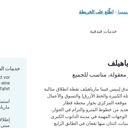
-
اطّلع على الخريطة
خدمات فندقية
خدمات الف
 معقولة، مناسب للجميع
t vor
 eine
ahrt.
ذوق العالمي وسحر فيينا: يعد ‏فندق إيبيس فيينا مارياهيلف نقطة انطلاق مثالية
لة الكبيرة والخط الأزرق) والتسوق والأعمال
استمت
موقعه المركزي بجوار محطة قطار
ماريا
عديد من خطوط المترو والترام في الجوار،
لوجهات المهمة في مدينة الدانوب الكبرى.
إطلال
مناسبات، اثنتان منها تقعان في الطابق الرابع
مبنى 