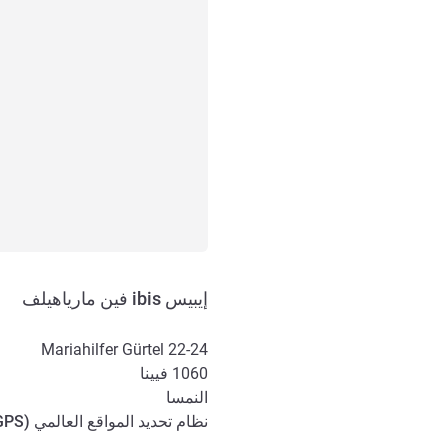
إيبيس ibis فين مارياهيلف
Mariahilfer Gürtel 22-24
1060
فيينا
النمسا
نظام تحديد المواقع العالمي (
GPS
الوصول والتنقل