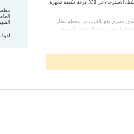
عشر وتتمتعان بإطلالات رائعة. يمكنك الاسترخاء في 338 غرفة مكيفة مُجهزة
مطعم و
الخاصة
 فندق عصري يقع بالقرب من محطة قطار
الشهي
يلفر الشهير. يوفر الفندق غرفًا مريحة
لدينا
ال الأعمال والمسافرين بغرض الترفيه على
 سيرًا على الأقدام عن شارع ماريا هلفر
Mariahilferstrasse وهو شارع التسوق الرئيسي في فيينا، وحوالى 300 متر
ينا مارياهيلف، في مدينة موزارت وسيسي
ك واسترخ واستمتع بفيينا. نحن نتطلع إلى
ة والدفء.