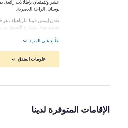
بوسائل الراحة العصرية.
فندق إيبيس فيينا مارياهيلف هو
فيستبانهوف وشارع التسوق مارياه
وخدمة فعالة ومساحات تناسب رج
اطّلِع على المزيد
حد سواء.
إيبيس ibis فين مارياهيلف
يبعد الفندق 5 دقائق فقط
علومات الفندق
عن مسرح رايموند Raimund Theater.
مرحبًا بكم في فندق إيبيس في
والكرواسون! اجعل نفسك في منزل
الترحيب بكم بروح الدعابة والراح
إدارة الفندق Cedric Schiller
الإقامات المتوفرة لدينا