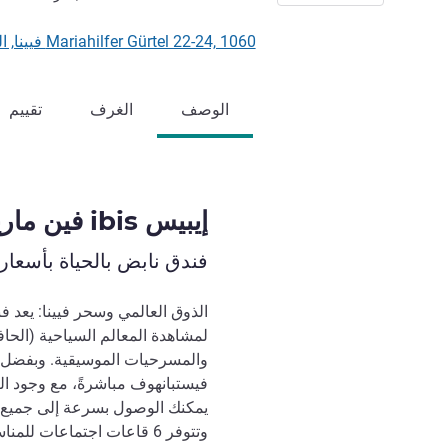
Mariahilfer Gürtel 22-24, 1060 فيينا, النمسا
الوصف
الغرف
تقييم
إيبيس ibis فين مارياهيلف
فندق نابض بالحياة بأسعار
ال‫
لمشاهدة المعالم السياحية (الحاف
والمسرحيات الموسيقية. وبفضل 
فيستبانهوف مباشرةً، مع وجود ال
يمكنك الوصول بسرعة إلى جميع ا
وتتوفر 6 قاعات اجتماعات لل