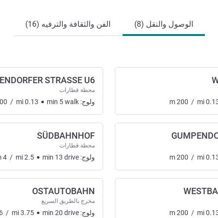
الوصول والنقل (8)
الفن والثقافة والترفيه (16)
ENDORFER STRASSE U6
W
محطة قطارات
0.1
mi
/
200
m
ولوج:
walk
5
min
0.13
mi
/
00
SÜDBAHNHOF
GUMPENDO
محطة قطارات
0.1
mi
/
200
m
ولوج:
drive
13
min
2.5
mi
/
4
m
OSTAUTOBAHN
WESTBA
مخرج بالطريق السريع
0.1
mi
/
200
m
ولوج:
drive
20
min
3.75
mi
/
6