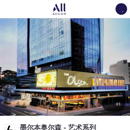
Load
85
5 星
墨尔本奥尔森 - 艺术系列