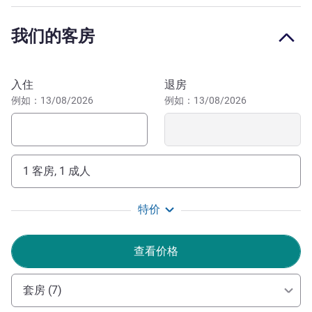
墨尔本的奥尔森酒店提供一流设施和全面服务，妥善照顾您
住宿的各个方面，真正体现了舒适艺术。奥尔森酒店为南雅
我们的客房
拉引入豪华精品住宿的新标杆。您可以享受墨尔本豪华酒店
内部和周边的精品服务和设施。
预订此酒店
Our event spaces, Galleries I-IV, offer multiple flexible setup
入住
退房
and abundant inspiration for your team. Ideal for all
例如：13/08/2026
例如：13/08/2026
events, such as a day seminar or a week-long boutique
residential conference, The six unique meeting spaces
provide the perfect backdrop.
1 客房, 1 成人
我们期待您光临墨尔本奥尔森艺术系列酒店！要与预订顾
问联系，请拨打电话 1300 987 610
特价
Sam Loader 酒店管理
查看价格
套房 (7)