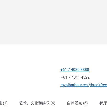
+61 7 4080 8888
电话
传真
+61 7 4041 4522
联系电子邮件
royalharbour.res@breakfre
(1)
艺术、文化和娱乐 (6)
自然景点 (6)
餐厅