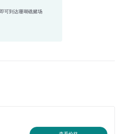
即可到达珊瑚礁赌场
查看价格