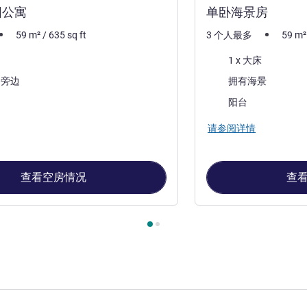
园公寓
单卧海景房
59
m²
/
635
sq ft
3 个人最多
59
m²
床上用品
1 x 大床
景色:
园旁边
拥有海景
大部分的住宿:
阳台
请参阅详情
查看空房情况
查
, 公寓 1 : 单卧室花园公寓 , 公寓 2 : 单卧海景房