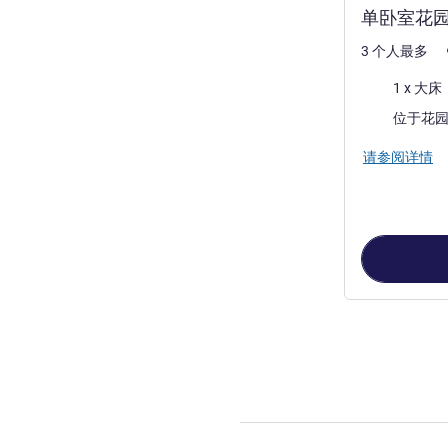
单卧室花
3 个人最多
床上用品
1 x 大床
景色:
位于花
请参阅详情
第
1
页，共
2
页