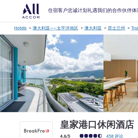
住宿
客户忠诚计划
礼遇
我们的合作伙伴
体
Hotels
澳大利亚——太平洋地区
澳大利亚
昆士兰州
Tro
皇家港口休闲酒店
客户意见评级 (ALL 评级)
4.6/5
458 评论