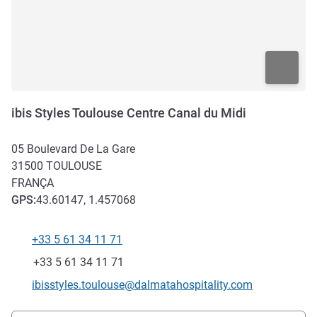
ibis Styles Toulouse Centre Canal du Midi
05 Boulevard De La Gare
31500
TOULOUSE
FRANÇA
GPS
:
43.60147, 1.457068
+33 5 61 34 11 71
Telefone
Fax
+33 5 61 34 11 71
E-mail de contato
ibisstyles.toulouse@dalmatahospitality.com