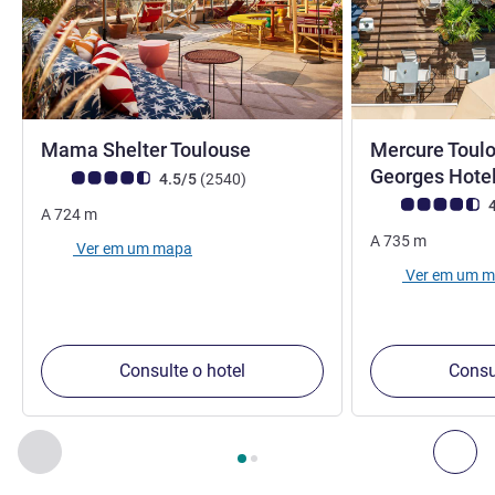
4 estrelas
Mama Shelter Toulouse
Mercure Toulo
Georges Hote
Classificação clientes Avis (Classificação ALL)
comentários
4.5/5
(2540
)
Classificação clie
4
A
724
m
A
735
m
Ver em um mapa
Ver em um 
Consulte o hotel
Consu
Página
1
de
2
, Nossos outros estabelecimentos nas proximid
Anterior - Nossos outros estabelecimentos nas proximid
Pró