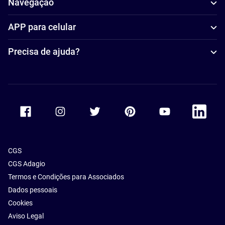
Navegação
APP para celular
Precisa de ajuda?
Accor Facebook
Accor Instagram
Accor Twitter
Accor Pinterest
Accor Youtube
Accor Li
CGS
CGS Adagio
Termos e Condições para Associados
Dados pessoais
Cookies
Aviso Legal