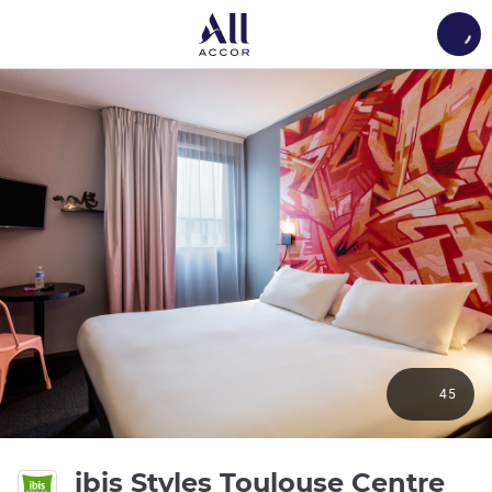
Load
45
ibis Styles Toulouse Centre