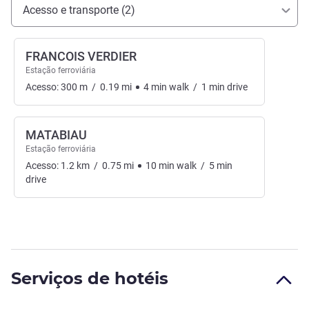
Acesso e transporte
Acesso e transporte (2)
FRANCOIS VERDIER
Estação ferroviária
Acesso:
300
m
/
0.19
mi
4
min
walk
/
1
min
drive
MATABIAU
Estação ferroviária
Acesso:
1.2
km
/
0.75
mi
10
min
walk
/
5
min
drive
Serviços de hotéis