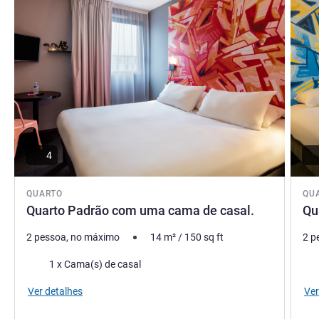
Toulouse!
Leila Benchrifa, Gerência do hotel
4
QUARTO
QU
Quarto Padrão com uma cama de casal.
Qu
2 pessoa, no máximo
14
m²
/
150
sq ft
2 p
Roupa de cama
Rou
1 x Cama(s) de casal
Ver detalhes
Ver