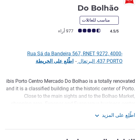
3 نجوم
Do Bolhão
مناسب للعائلات
ملاحظة أراء العملاء (رأي ALL)
977 أراء
4.5/5
Rua Sá da Bandeira 567, RNET 9272, 4000-
437 PORTO, البرتغال
-
اطّلع على الخريطة
ibis Porto Centro Mercado Do Bolhao is a totally renovated
الوصف
and it is a classified building at the historic center of Porto.
Close to the main sights and to the Bolhao Market,
shopping area. Exponor and Europarque business center
are also nearby. This is why it is an ideal hotel for those
اطّلِع على المزيد
who need to visit the city for work or pleasure. The hotel
ibis Porto Centro Mercado Do Bolhão
has 89 rooms of the innovative Plaza concept for those
who not know it.