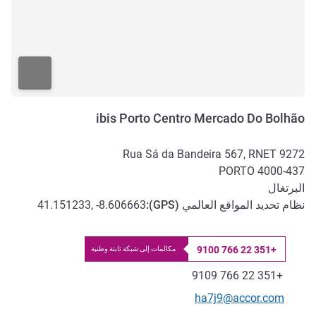
ibis Porto Centro Mercado Do Bolhão
Rua Sá da Bandeira 567, RNET 9272
PORTO
4000-437
البرتغال
نظام تحديد المواقع العالمي (
GPS
):
41.151233, -8.606663
+351 22 766 9100
مكالمات إلى شبكة ثابتة وطنية
الهاتف
فاكس
+351 22 766 9109
تواصل معنا عبر البريد الإلكتروني
ha7j9@accor.com