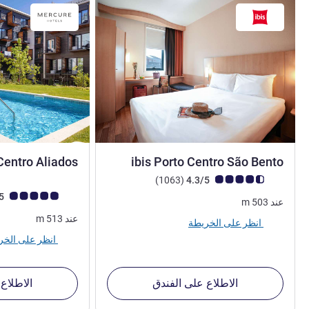
2 نجمة
Centro Aliados
ibis Porto Centro São Bento
ملاحظة أراء العملاء (رأي ALL)
أراء
)
(1063
4.3/5
ملاحظة أراء العملاء (رأي
4.8/5
عند
503
m
عند
513
m
انظر على الخريطة
انظر على الخريطة
الاطلاع على الفندق
الاطلاع