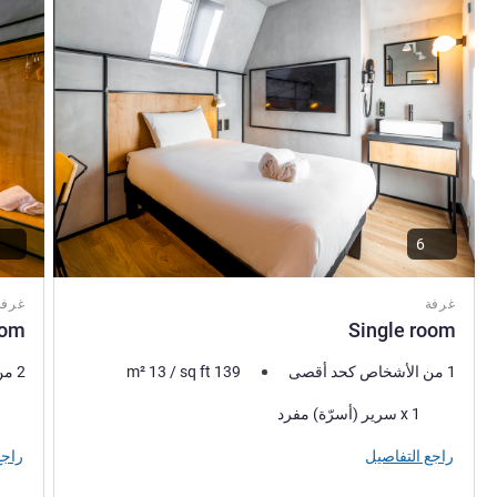
6
غرفة
غرفة
oom
Single room
1 من الأشخاص كحد أقصى
139
sq ft
/
13
m²
2 من الأشخاص كحد أقصى
فرش السرير
فرش 
1 x سرير (أسرّة) مفرد
راجع التفاصيل
راجع