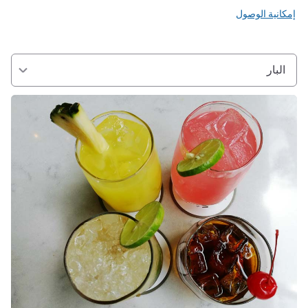
إمكانية الوصول
البار
راجع التفاصيل