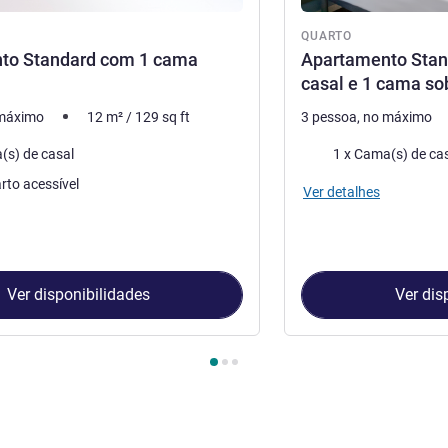
QUARTO
to Standard com 1 cama
Apartamento Sta
casal e 1 cama so
 máximo
12
m²
/
129
sq ft
3 pessoa, no máximo
ma
Roupa de cama
(s) de casal
1 x Cama(s) de ca
rto acessível
Ver detalhes
Ver disponibilidades
Ver dis
Quarto 1 : Apartamento Standard com 1 cama casal , Quarto 2 