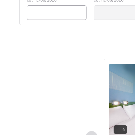
ex : 13/08/2026
ex : 13/08/2026
uma experiência única de h
moderno e preço acessível. 
rígidos protocolos de higiene 
Ramiro Bueno Rodrigues, Ger
Ver detalhes
6