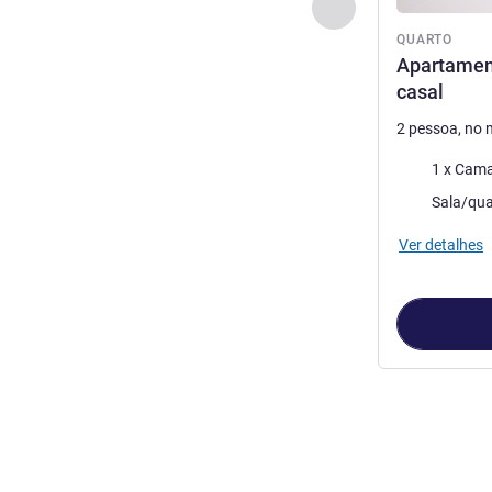
Anterior - Quarto
QUARTO
Apartamen
casal
2 pessoa, no
Roupa de ca
1 x Cama
Sala/qua
Ver detalhes
Página
1
de
3
, 