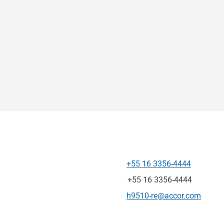
+55 16 3356-4444
Telefone
Fax
+55 16 3356-4444
E-mail de contato
h9510-re@accor.com