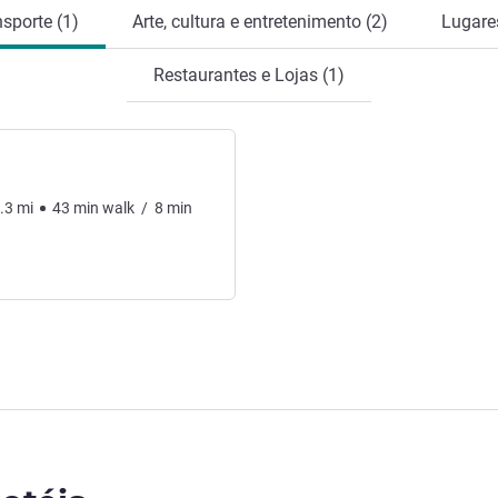
nsporte (1)
Arte, cultura e entretenimento (2)
Lugares
Restaurantes e Lojas (1)
.3
mi
43
min
walk
/
8
min