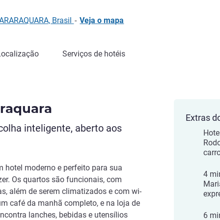
 ARARAQUARA, Brasil
-
Veja o mapa
Localização
Serviços de hotéis
araquara
Extras d
olha inteligente, aberto aos
Hote
Rodo
carro
m hotel moderno e perfeito para sua
4 mi
zer. Os quartos são funcionais, com
Mari
s, além de serem climatizados e com wi-
expr
e um café da manhã completo, e na loja de
ncontra lanches, bebidas e utensílios
6 mi