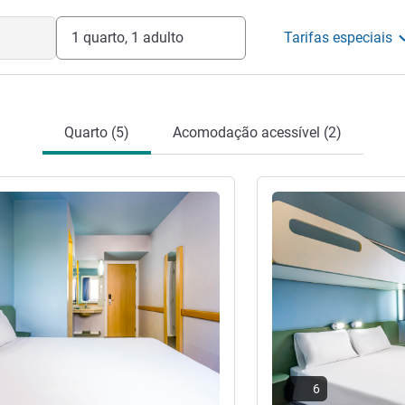
ospedagem em um hotel com design
Para sua saúde e segurança seguimos
1 quarto, 1 adulto
Tarifas especiais
e sanitização.
ência do hotel
Quarto (5)
Acomodação acessível (2)
Ver detalhes
6