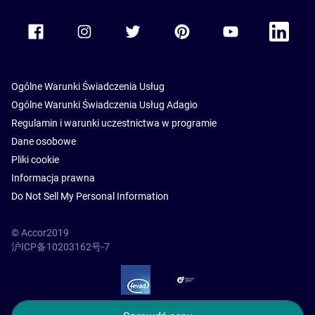
Accor Facebook
Accor Instagram
Accor Twitter
Accor Pinterest
Accor Youtube
Accor Li
Ogólne Warunki Świadczenia Usług
Ogólne Warunki Świadczenia Usług Adagio
Regulamin i warunki uczestnictwa w programie
Dane osobowe
Pliki cookie
Informacja prawna
Do Not Sell My Personal Information
© Accor2019
沪ICP备10203162号-7
SSL Secure – globalSign