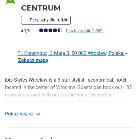
3 gwiazdki
CENTRUM
Przyjazny dla rodzin
Ocena klientów (Ocena ALL)
Liczba opinii: 1 569
4.7/5
Pl. Konstytucji 3 Maja 3, 50 083 Wrocław, Polska
-
Zobacz mapę
ibis Styles Wroclaw is a 3-star stylish, economical, hotel
Opis
located in the center of Wrocław. Guests can book our 133
rooms equipped with panoramic windows and air
conditioning. Each room offers a TV, an innovative bed
Sweet Beds by ibis and a bathroom with a shower. Hotel
Pokaż więcej
ibis Styles in Wroclaw is also a modern conference centre
IBIS STYLES WROCŁAW CENTRUM
with an area of 1200 square meters, ideal for business
meetings and other events.