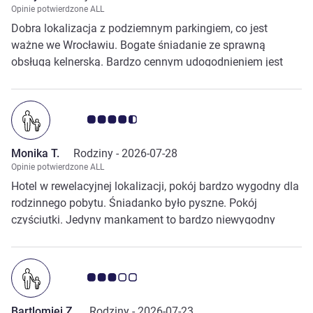
Opinie potwierdzone ALL
Dobra lokalizacja z podziemnym parkingiem, co jest
ważne we Wrocławiu. Bogate śniadanie ze sprawną
obsługą kelnerską. Bardzo cennym udogodnieniem jest
możliwość zostawienia samochodu na kilka godzin w
garażu po wymeldowaniu (bez dodatkowych kosztów).
Ocena klientów 4.5/5
Monika T.
Rodziny -
2026-07-28
Opinie potwierdzone ALL
Hotel w rewelacyjnej lokalizacji, pokój bardzo wygodny dla
rodzinnego pobytu. Śniadanko było pyszne. Pokój
czyściutki. Jedyny mankament to bardzo niewygodny
materac, po każdej nocy budziliśmy się z mężem
połamani.
Ocena klientów 3.0/5
Bartlomiej Z.
Rodziny -
2026-07-23