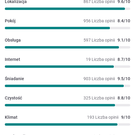
Lokalizacja
867 Liczba opinii
9.6/10
obsługi wskazywało na koniec śniadania, poza tym tak
późne uzupełnienie i tak uniemożliwiało swobodny posiłek.
Lokalizacja dobra - samo centrum. Parking dzielony ze
Pokój
956 Liczba opinii
8.4/10
sklepem Biedronka - w dni robocze może być tłoczno i
mało bezpiecznie. Miejsc oznaczonych jako hotelowe
dosyć mało.
Obsługa
597 Liczba opinii
9.1/10
Internet
19 Liczba opinii
8.7/10
Śniadanie
903 Liczba opinii
9.5/10
Czystość
325 Liczba opinii
8.8/10
Klimat
193 Liczba opinii
9/10