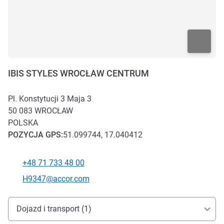
IBIS STYLES WROCŁAW CENTRUM
Pl. Konstytucji 3 Maja 3
50 083
WROCŁAW
POLSKA
POZYCJA
GPS
:
51.099744, 17.040412
+48 71 733 48 00
Telefon
Kontaktowy adres e-mail
H9347@accor.com
Dojazd i transport
Dojazd i transport (1)