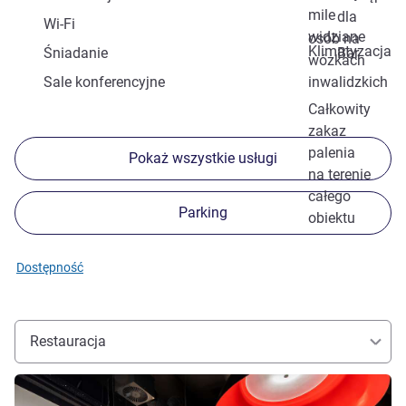
mile
dla
Wi-Fi
widziane
osób na
Klimatyzacja
Śniadanie
Bar
wózkach
Sale konferencyjne
inwalidzkich
Całkowity
zakaz
palenia
Pokaż wszystkie usługi
na terenie
całego
Parking
obiektu
Dostępność
Restauracja
Pokaż szczegóły