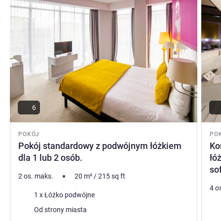
Jacek Sikorski, Zarządzanie hotelem
6
POKÓJ
PO
Pokój standardowy z podwójnym łóżkiem
Ko
dla 1 lub 2 osób.
łó
so
2 os. maks.
20
m²
/
215
sq ft
4 o
Pościel
1 x Łóżko podwójne
Poś
Widoki:
Od strony miasta