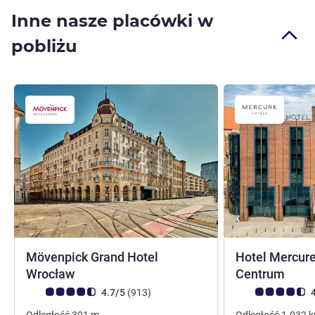
Inne nasze placówki w
pobliżu
Mövenpick Grand Hotel
Hotel Mercur
4 gwiazdki
Wrocław
Centrum
Ocena klientów (Ocena ALL)
Liczba opinii
Ocena klientów (
4.7/5
(913
)
4
Odległość
301
m
Odległość
1.032