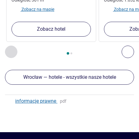
Zobacz na mapie
Zobacz na m
Zobacz hotel
Zoba
Strona
1
z
2
, Inne nasze placówki w pobliżu 1 :, Inne nasze pl
Poprzedni - Inne nasze placówki w pobliżu
Nas
Wrocław — hotele - wszystkie nasze hotele
informacje prawne
pdf