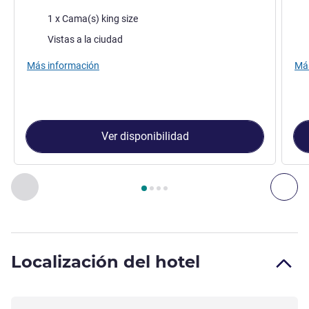
Ropa de cama
Rop
1 x Cama(s) king size
Views :
Vie
Vistas a la ciudad
Más información
Más
Ver disponibilidad
Página
1
de
4
, Habitación 1 : HABITACIÓN PREMIUM DELUXE
Anterior - Habitación
Sig
Localización del hotel