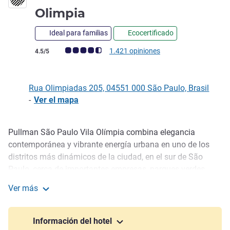
5 estrellas
Olimpia
Ideal para familias
Ecocertificado
Nota de clientes de Avis (Clasificación de ALL)
1.421 opiniones
4.5/5
Rua Olimpiadas 205, 04551 000 São Paulo, Brasil
-
Ver el mapa
Pullman São Paulo Vila Olímpia combina elegancia
Descripción
contemporánea y vibrante energía urbana en uno de los
distritos más dinámicos de la ciudad, en el sur de São
Paulo, cerca de importantes empresas, parques verdes,
restaurantes y bares, con fácil acceso a la ciudad. Disfrute
Ver más
de alojamiento premium, gastronomía inspiradora, Buddha
Pullman Sao Paulo Vila Olimpia
Spa y un moderno gimnasio, en un oasis urbano para
negocios, ocio y conexiones en São Paulo, Brasil.
Información del hotel