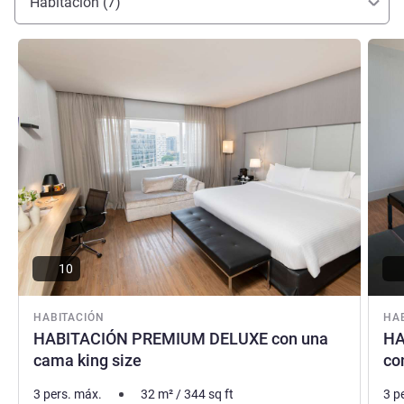
Habitación (7)
la creatividad y el confort.
Luciana Nakamura, Gestión hotelera
Más información
Más i
10
HABITACIÓN
HA
HABITACIÓN PREMIUM DELUXE con una
HA
cama king size
co
3 pers. máx.
32
m²
/
344
sq ft
3 p