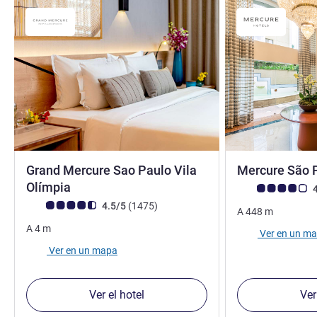
Grand Mercure Sao Paulo Vila
Mercure São 
5 estrellas
Olímpia
Nota de clientes d
4
Nota de clientes de Avis (Clasificación de ALL)
opiniones
4.5/5
(1475
)
A
448
m
A
4
m
Ver en un m
Ver en un mapa
Ver el hotel
Ver