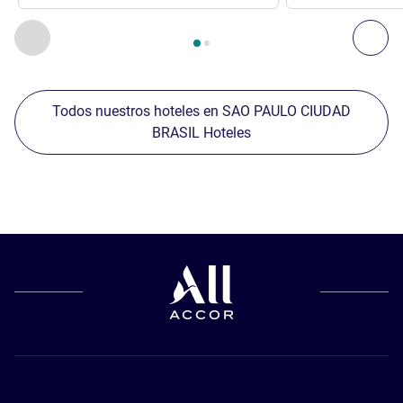
Página
1
de
2
, Nuestros establecimientos cercanos 1 :, Nuest
Anterior - Nuestros establecimientos cercanos
Sig
Todos nuestros hoteles en SAO PAULO CIUDAD
BRASIL Hoteles