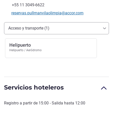
Fax
+55 11 3049-6622
Correo electrónico de contacto
reservas.pullmanvilaolimpia@accor.com
Acceso y transporte
Acceso y transporte (1)
Helipuerto
Helipuerto / Aeródromo
Servicios hoteleros
Registro a partir de
15:00
- Salida hasta
12:00