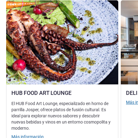
Más información
Más info
HUB FOOD ART LOUNGE
DELI
Más i
El HUB Food Art Lounge, especializado en horno de
parrilla Josper, ofrece platos de fusión cultural. Es
ideal para explorar nuevos sabores y descubrir
nuevas bebidas y vinos en un entorno cosmopolita y
moderno.
Más información