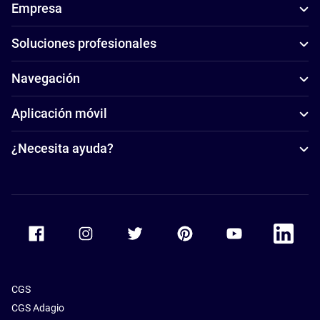
Empresa
Soluciones profesionales
Navegación
Aplicación móvil
¿Necesita ayuda?
Accor Facebook
Accor Instagram
Accor Twitter
Accor Pinterest
Accor Youtube
Accor Li
CGS
CGS Adagio