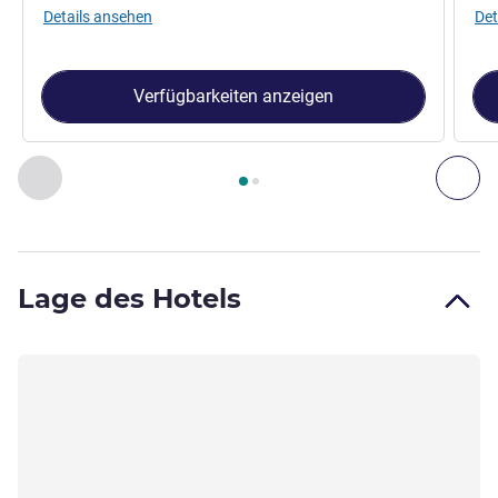
Details ansehen
Det
Verfügbarkeiten anzeigen
Seite
1
von
2
, Zimmer 1 : Zimmer mit 1 Doppelbett (160 x 20
Zurück - Zimmer
Wei
Lage des Hotels