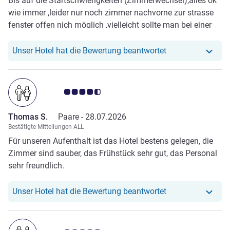
Bis auf die Startschwierigkeiten (Zimmerwechsel),alles ok
wie immer ,leider nur noch zimmer nachvorne zur strasse
fenster offen nich möglich ,vielleicht sollte man bei einer
frühen buchung über die dauer von 4nächten etwa etwas
flexibler sein
Unser Hotel hat r
Unser Hotel hat die Bewertung beantwortet
Note Kundenmeinungen 4.5/5
Thomas S.
Paare -
28.07.2026
Bestätigte Mitteilungen ALL
Für unseren Aufenthalt ist das Hotel bestens gelegen, die
Zimmer sind sauber, das Frühstück sehr gut, das Personal
sehr freundlich.
Unser Hotel hat r
Unser Hotel hat die Bewertung beantwortet