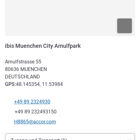
ibis Muenchen City Arnulfpark
Arnulfstrasse 55
80636
MUENCHEN
DEUTSCHLAND
GPS
:
48.145354, 11.53984
+49 89 2324930
Tel
Fax
+49 89 232493150
Kontakt-E-Mail
H8865@accor.com
Erreichbarkeit und Anbindung