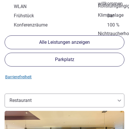
willkommen
Rollstuhlgängi
WLAN
Klimaanlage
Frühstück
Bar
Konferenzräume
100 %
Nichtraucherho
Alle Leistungen anzeigen
Parkplatz
Barrierefreiheit
Restaurant
Details ansehen