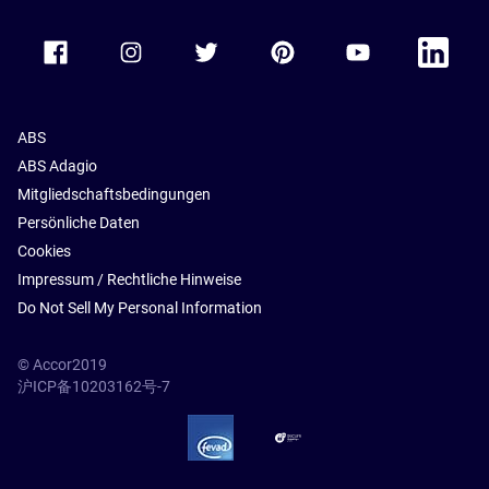
Accor Facebook
Accor Instagram
Accor Twitter
Accor Pinterest
Accor Youtube
Accor Li
ABS
ABS Adagio
Mitgliedschaftsbedingungen
Persönliche Daten
Cookies
Impressum / Rechtliche Hinweise
Do Not Sell My Personal Information
© Accor2019
沪ICP备10203162号-7
SSL Secure – globalSign