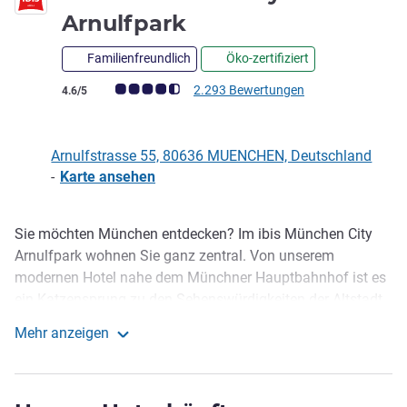
2,5 Sterne
Arnulfpark
Familienfreundlich
Öko-zertifiziert
Note Kundenmeinungen (Bewertung ALL)
2.293 Bewertungen
4.6/5
Arnulfstrasse 55, 80636 MUENCHEN, Deutschland
-
Karte ansehen
Sie möchten München entdecken? Im ibis München City
Beschreibung
Arnulfpark wohnen Sie ganz zentral. Von unserem
modernen Hotel nahe dem Münchner Hauptbahnhof ist es
ein Katzensprung zu den Sehenswürdigkeiten der Altstadt.
Stärken Sie sich schon frühmorgens an unserem
Mehr anzeigen
reichhaltigen Frühstücksbuffet mit Waffeln und selbst
ibis Muenchen City Arnulfpark
gebackenen Brötchen, bevor Sie bei einem Stadtbummel
das Glockenspiel im Neuen Rathaus bewundern. Nach