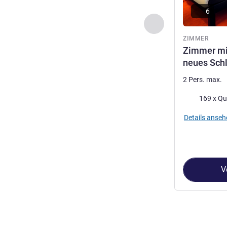
6
Zurück - Zimmer
ZIMMER
Zimmer mit
neues Sch
2 Pers. max.
Bettwäsche
169 x Qu
Details anseh
V
Seite
1
von
3
, Z