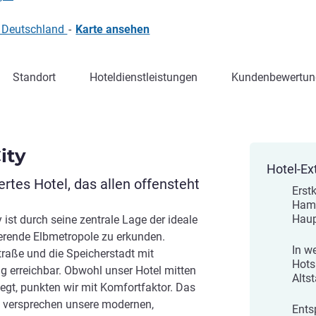
 Deutschland
-
Karte ansehen
Standort
Hoteldienstleistungen
Kundenbewertun
ity
Hotel-Ex
rtes Hotel, das allen offensteht
Erst
Ham
Hau
 ist durch seine zentrale Lage der ideale
erende Elbmetropole zu erkunden.
In w
aße und die Speicherstadt mit
Hots
g erreichbar. Obwohl unser Hotel mitten
Alts
egt, punkten wir mit Komfortfaktor. Das
 versprechen unsere modernen,
Ents