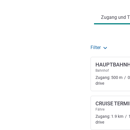
Erreichbarkeit und Anbind
Zugang und Tr
Filter
HAUPTBAHN
Bahnhof
Zugang:
500
m
/
0
drive
CRUISE TERM
Fähre
Zugang:
1.9
km
/
drive