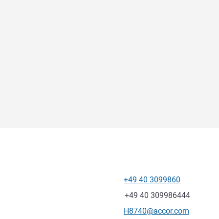
+49 40 3099860
Tel
Fax
+49 40 309986444
Kontakt-E-Mail
H8740@accor.com