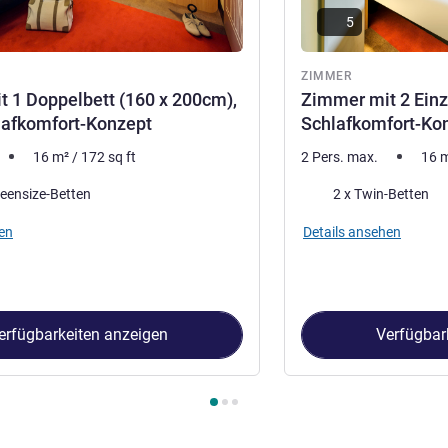
5
ZIMMER
 1 Doppelbett (160 x 200cm),
Zimmer mit 2 Einz
lafkomfort-Konzept
Schlafkomfort-Ko
16
m²
/
172
sq ft
2 Pers. max.
16
Bettwäsche
eensize-Betten
2 x Twin-Betten
en
Details ansehen
erfügbarkeiten anzeigen
Verfügbar
immer 1 : Zimmer mit 1 Doppelbett (160 x 200cm), neues Schlaf