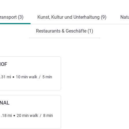
ung
ansport (3)
Kunst, Kultur und Unterhaltung (9)
Natu
Restaurants & Geschäfte (1)
HOF
.31
mi
10
min
walk
/
5
min
INAL
1.18
mi
20
min
walk
/
8
min