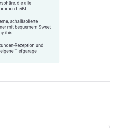
sphäre, die alle
kommen heißt
rne, schallisolierte
er mit bequemem Sweet
by ibis
tunden-Rezeption und
leigene Tiefgarage