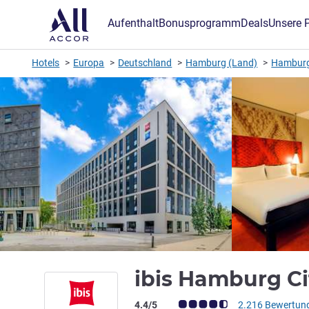
Aufenthalt
Bonusprogramm
Deals
Unsere 
Hotels
Europa
Deutschland
Hamburg (Land)
Hamburg
ibis Hamburg C
Note Kundenmeinungen (Bewertung AL
4.4/5
2.216 Bewertun