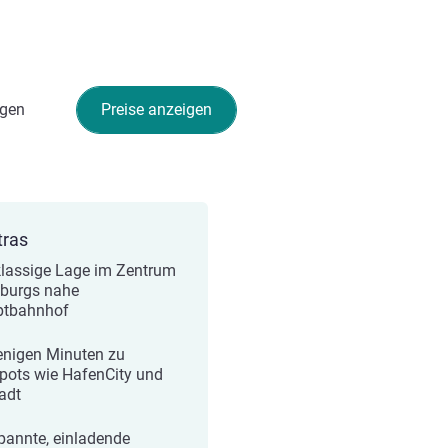
gen
Preise anzeigen
tras
klassige Lage im Zentrum
burgs nahe
ptbahnhof
enigen Minuten zu
pots wie HafenCity und
tadt
pannte, einladende