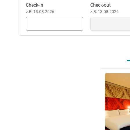
Dieses Hotel buchen
Check-in
Check-out
Sie da und verrät Ihnen, wie 
z.B: 13.08.2026
z.B: 13.08.2026
Hasan Karadas, Hotel Direkt
Details anseh