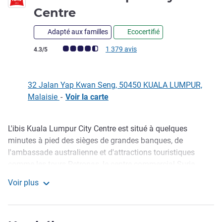
4 étoiles
Centre
Adapté aux familles
Ecocertifié
Note Avis clients (Note ALL)
1 379 avis
4.3/5
32 Jalan Yap Kwan Seng, 50450 KUALA LUMPUR,
Malaisie
-
Voir la carte
L'ibis Kuala Lumpur City Centre est situé à quelques
Description
minutes à pied des sièges de grandes banques, de
l'ambassade australienne et d'attractions touristiques
comme les tours Petronas, le centre commercial Suria,
Bukit Bintang, l'aquarium, le centre de cong rès, Jalan P
Voir plus
Ramlee et la bibliothèque nationale. L'hôtel offre : superbes
ibis Kuala Lumpur City Centre
chambres avec vue sur la ville, WIFI, climatisation et lits
Sweet Bed, restaurant ouvert en continu, bar et piscine sur