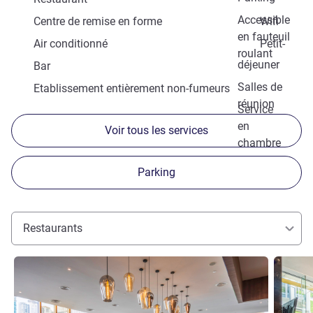
Accessible
Centre de remise en forme
Wifi
en fauteuil
Air conditionné
Petit-
roulant
déjeuner
Bar
Salles de
Etablissement entièrement non-fumeurs
réunion
Service
en
Voir tous les services
chambre
Parking
Restaurants
Voir les détails
Voir les d