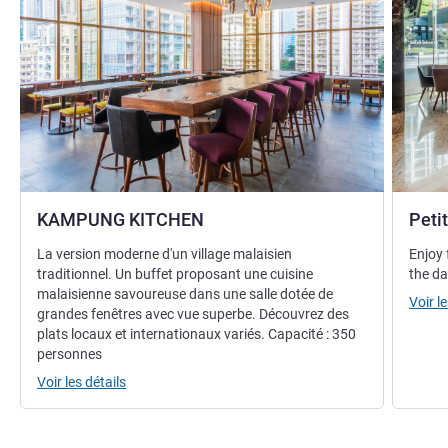
KAMPUNG KITCHEN
Peti
La version moderne d'un village malaisien
Enjoy 
traditionnel. Un buffet proposant une cuisine
the da
malaisienne savoureuse dans une salle dotée de
Voir le
grandes fenêtres avec vue superbe. Découvrez des
plats locaux et internationaux variés. Capacité : 350
personnes
Voir les détails