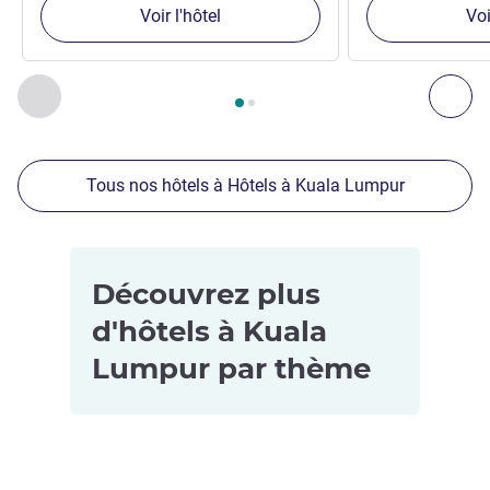
Voir l'hôtel
Voi
Page
1
sur
2
, Nos autres établissements à proximité 1 :, Nos 
Précédent - Nos autres établissements à proximité
Sui
Tous nos hôtels à Hôtels à Kuala Lumpur
Découvrez plus
d'hôtels à Kuala
Lumpur par thème
Hôtels pour
Hôtels de