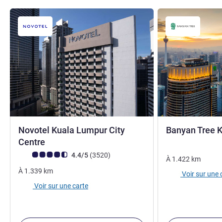
Novotel Kuala Lumpur City
Banyan Tree 
4 étoiles
Centre
Note Avis clients (Note ALL)
avis
4.4/5
(3520
)
À
1.422
km
À
1.339
km
Voir sur une 
Voir sur une carte