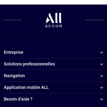
les petits
luxe à Kuala
budgets à
Lumpur
Kuala
Hôtels
Lumpur
d’affaires à
Hôtels
Kuala
adaptés aux
Lumpur
familles à
Hôtels
Entreprise
Kuala
5 étoiles à
Lumpur
Kuala
Solutions professionnelles
Hôtels avec
Lumpur
spa à Kuala
Hôtels
Navigation
Lumpur
4 étoiles à
Application mobile ALL
Hôtels avec
Kuala
parking à
Lumpur
Besoin d'aide ?
Kuala