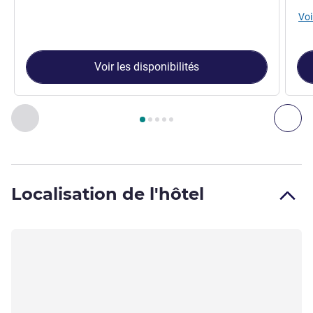
Voi
Voir les disponibilités
Page
1
sur
5
, Chambre 1 : Chambre Standard avec 2 lits simp
Précédent - Chambre
Sui
Localisation de l'hôtel