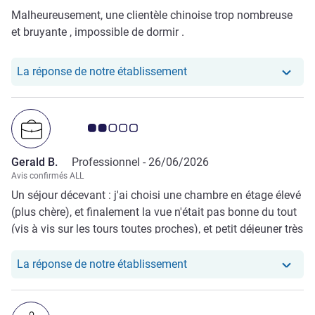
Malheureusement, une clientèle chinoise trop nombreuse
et bruyante , impossible de dormir .
Notre hôtel a repondu au 
La réponse de notre établissement
Note Avis clients 2.0/5
Gerald B.
Professionnel -
26/06/2026
Avis confirmés ALL
Un séjour décevant : j'ai choisi une chambre en étage élevé
(plus chère), et finalement la vue n'était pas bonne du tout
(vis à vis sur les tours toutes proches), et petit déjeuner très
décevant (asiatique ; la nourriture occidentale est très peu
présente). La piscine sur le toit est toute petite
Notre hôtel a repondu au
La réponse de notre établissement