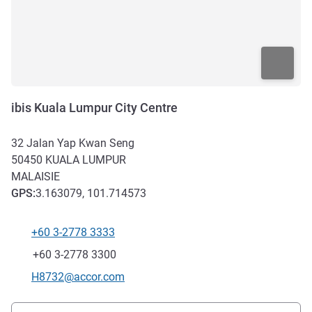
ibis Kuala Lumpur City Centre
32 Jalan Yap Kwan Seng
50450
KUALA LUMPUR
MALAISIE
GPS
:
3.163079, 101.714573
+60 3-2778 3333
Téléphone
Fax
+60 3-2778 3300
Email de contact
H8732@accor.com
Accès et transports