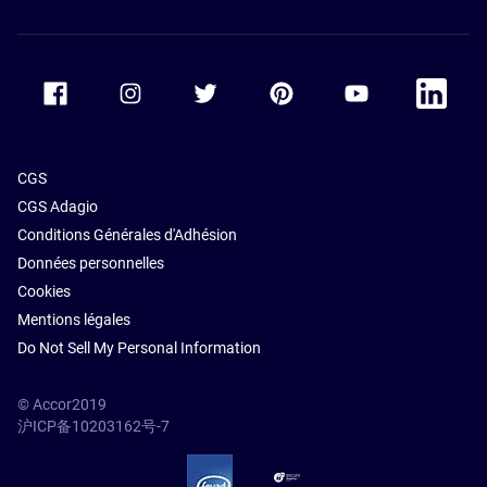
Lumpur
Hôtels avec
piscine à
Accor Facebook
Accor Instagram
Accor Twitter
Accor Pinterest
Accor Youtube
Accor Li
Kuala
Lumpur
CGS
CGS Adagio
Conditions Générales d'Adhésion
Données personnelles
Cookies
Mentions légales
Do Not Sell My Personal Information
© Accor2019
沪ICP备10203162号-7
SSL Secure – globalSign