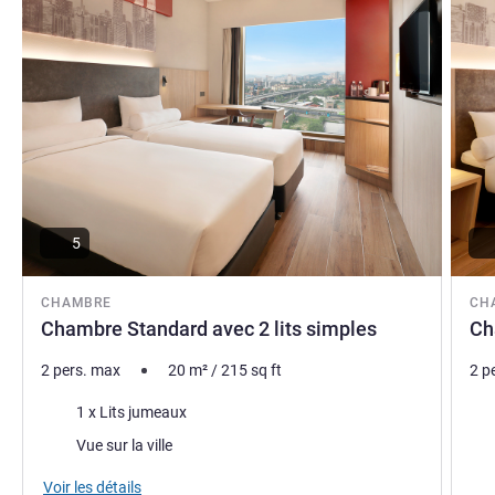
5
CHAMBRE
CH
Chambre Standard avec 2 lits simples
Ch
2 pers. max
20
m²
/
215
sq ft
2 p
Literie
Lite
1 x Lits jumeaux
Vues :
Vue
Vue sur la ville
Voir les détails