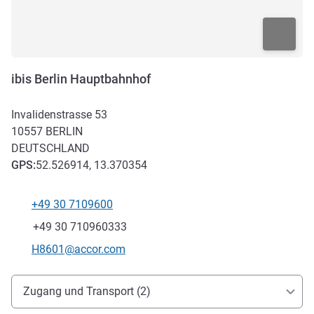
ibis Berlin Hauptbahnhof
Invalidenstrasse 53
10557
BERLIN
DEUTSCHLAND
GPS
:
52.526914, 13.370354
+49 30 7109600
Tel
Fax
+49 30 710960333
Kontakt-E-Mail
H8601@accor.com
Erreichbarkeit und Anbindung
Zugang und Transport (2)