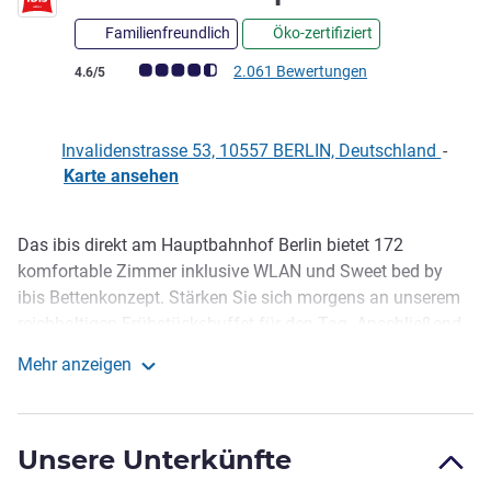
Familienfreundlich
Öko-zertifiziert
Note Kundenmeinungen (Bewertung ALL)
2.061 Bewertungen
4.6/5
Invalidenstrasse 53, 10557 BERLIN, Deutschland
-
Karte ansehen
Das ibis direkt am Hauptbahnhof Berlin bietet 172
Beschreibung
komfortable Zimmer inklusive WLAN und Sweet bed by
ibis Bettenkonzept. Stärken Sie sich morgens an unserem
reichhaltigen Frühstücksbuffet für den Tag. Anschließend
können Sie sich an der Rezeption über Insidertipps,
Mehr anzeigen
Restaurantempfehlungen oder einen Fahrradverleih
ibis Berlin Hauptbahnhof
beraten lassen. Genießen Sie 24/7 Getränke und Snacks in
unserer Lounge Charlie's Corner Express. Beliebte
Unsere Unterkünfte
Sehenswürdigkeiten der Stadt und den Hauptbahnhof
erreichen Sie in wenigen Gehminuten.