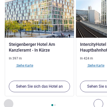
Steigenberger Hotel Am
IntercityHotel
5 Sterne
Kanzleramt - In Kürze
Hauptbahnhof 
In
397
m
In
424
m
Siehe Karte
Siehe Karte
Sehen Sie sich das Hotel an
Sehen Sie s
Seite
1
von
2
, Unsere anderen Etablissements in der Nähe 1 :,
Zurück - Unsere anderen Etablissements in der Nähe
Wei