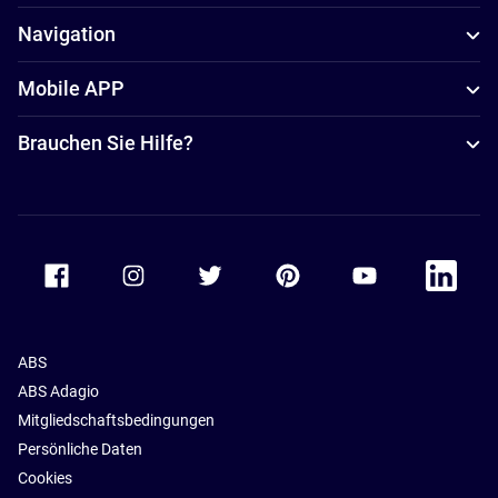
Navigation
Mobile APP
Brauchen Sie Hilfe?
Accor Facebook
Accor Instagram
Accor Twitter
Accor Pinterest
Accor Youtube
Accor Li
ABS
ABS Adagio
Mitgliedschaftsbedingungen
Persönliche Daten
Cookies