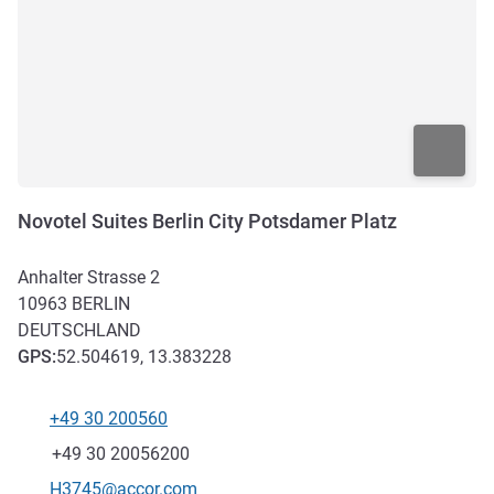
Novotel Suites Berlin City Potsdamer Platz
Anhalter Strasse 2
10963
BERLIN
DEUTSCHLAND
GPS
:
52.504619, 13.383228
+49 30 200560
Tel
Fax
+49 30 20056200
Kontakt-E-Mail
H3745@accor.com