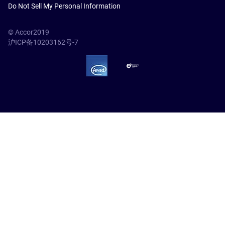
Do Not Sell My Personal Information
© Accor2019
沪ICP备10203162号-7
SSL Secure – globalSign