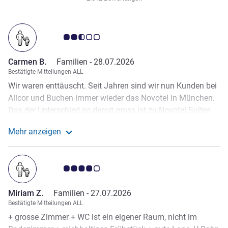
Note Kundenmeinungen 2.5/5
Carmen B.
Familien -
28.07.2026
Bestätigte Mitteilungen ALL
Wir waren enttäuscht. Seit Jahren sind wir nun Kunden bei
Allcor und Buchen immer wieder das Novotel in München.
Das der Unterschied so derart gross ist zu Novotel Suites
hat uns wirklich sehr überrascht. Ein Kind von uns hatte so
Mehr anzeigen
derart Mühe, dass wir kurz überlegt haben, das Hotel
Weitere Informationen zur Bewertung von Carmen B. 
innerhalb Ihrer Kette zu wechseln. Haben dann für uns als
Familie eine Kompromiss gefunden und sind dort
Note Kundenmeinungen 4.0/5
geblieben. Die gute Lage war letztendlich ein
entscheidender Punkt. Wir haben einmal im Hotel
Miriam Z.
Familien -
27.07.2026
gefrühstückt und sind dann immer auswärts etwas
Bestätigte Mitteilungen ALL
frühstücken. Was wie immer gut war, sind Ihre Mitarbeiter.
+ grosse Zimmer + WC ist ein eigener Raum, nicht im
Freundlich, hilfsbereit und zuvorkommend. Ein herzliches