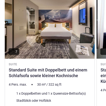
Zentrale Lage, funktionaler Komfort und ein verlässlicher
Service stehen bei uns im Fokus.
Oliver Kranz, Hotel Direktion
7
SUITE
SUI
Standard Suite mit Doppelbett und einem
St
Schlafsofa sowie kleiner Kochnische
ei
Kü
4 Pers. max.
30
m²
/
322
sq ft
4 P
Bettwäsche
1 x Doppelbetten und 1 x Queensize-Bettsofa(s)
Bet
Aussicht:
Stadtblick oder Hofblick
Aus