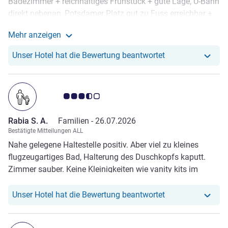
Badezimmer + reichhaltiges Frühstück + gute Lage, U-Bahn
Dankeschön!
direkt nebenan, Potsdamer Platz gut zu Fuss erreichbar +
Sauberkeit + der Mexikaner ums Eck war sehr lecker -
Mehr anzeigen
Warteschlange vor dem Frühstücksraum. Am ersten
Weitere Informationen zur Bewertung von Miriam Z. a
Morgen haben wir 20 Minuten in der Schlange auf einen
Unser Hotel hat r
Unser Hotel hat die Bewertung beantwortet
Tisch gewartet. Danach sind wir früher aufgestanden (8.00
Uhr) und mussten nicht oder nur kurz warten - Das WC
müffelte nach Urin
Note Kundenmeinungen 3.5/5
Rabia S. A.
Familien -
26.07.2026
Bestätigte Mitteilungen ALL
Nahe gelegene Haltestelle positiv. Aber viel zu kleines
flugzeugartiges Bad, Halterung des Duschkopfs kaputt.
Zimmer sauber. Keine Kleinigkeiten wie vanity kits im
Raum, auf Anfrage wahrscheinlich möglich. Personal an
Rezeption war nett. Schlangen an Fahrzügen zu lang.
Unser Hotel hat r
Unser Hotel hat die Bewertung beantwortet