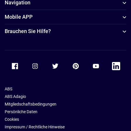
Navigation
Mobile APP
Brauchen Sie Hilfe?
Accor Facebook
Accor Instagram
Accor Twitter
Accor Pinterest
Accor Youtube
Accor Li
ABS
ABS Adagio
Mitgliedschaftsbedingungen
Persönliche Daten
Cookies
Impressum / Rechtliche Hinweise