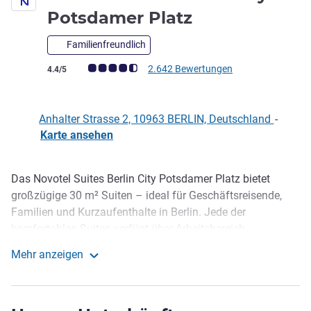
3,5 Sterne
Potsdamer Platz
Familienfreundlich
Note Kundenmeinungen (Bewertung ALL)
2.642 Bewertungen
4.4/5
Anhalter Strasse 2, 10963 BERLIN, Deutschland
-
Karte ansehen
Das Novotel Suites Berlin City Potsdamer Platz bietet
Beschreibung
großzügige 30 m² Suiten – ideal für Geschäftsreisende,
Familien und Kurzaufenthalte in Berlin. Jede der
komfortablen Suiten verfügt über Arbeitsbereich,
kostenfreies WLAN sowie eine Kitchenette mit Mikrowelle,
Mehr anzeigen
Wasserkocher und Kühlschrank. Starten Sie den Tag mit
Novotel Suites Berlin City Potsdamer Platz
unserem Frühstücksbuffet und lassen Sie den Abend an
der Hotelbar ausklingen – zentral gelegen am Potsdamer