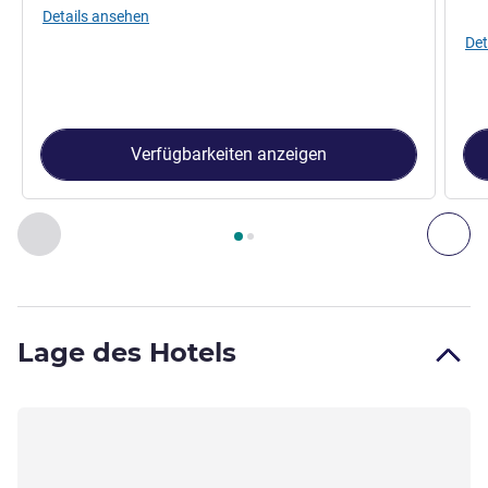
Details ansehen
Det
Verfügbarkeiten anzeigen
Seite
1
von
2
, Suite 1 : Standard Suite mit Doppelbett und ei
Zurück - Suite
Weit
Lage des Hotels