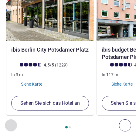
ibis Berlin City Potsdamer Platz
ibis budget Be
2,5 Sterne
Potsdamer Pl
Note Kundenmeinungen (Bewertung ALL)
Bewertungen
Note Kundenmein
4.5/5
(1229
)
4
In
3
m
In
117
m
Siehe Karte
Siehe Karte
Sehen Sie sich das Hotel an
Sehen Sie s
Seite
1
von
2
, Unsere anderen Etablissements in der Nähe 1 :,
Zurück - Unsere anderen Etablissements in der Nähe
Wei