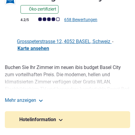
Öko-zertifiziert
Note Kundenmeinungen (Bewertung ALL)
658 Bewertungen
4.2/5
Grosspeterstrasse 12, 4052 BASEL, Schweiz
-
Karte ansehen
Buchen Sie Ihr Zimmer im neuen ibis budget Basel City
Beschreibung
zum vorteilhaften Preis. Die modernen, hellen und
klimatisierten Zimmer verfügen über Gratis WLAN,
Flachbildschirm TV und besonders komfortable Sweet Bed
by ibis budget Betten. Dank der zentralen Lage des Hotels,
Mehr anzeigen
nur wenige Gehminuten vom Bahnhof SBB entfernt, sind
ibis budget Basel City
viele Sehenswürdigkeiten, der St. Jakob-Park und die
Messe Basel bequem zu Fuss bzw. mit ÖV zu erreichen.
Hotelinformation
Freuen Sie sich auf eine gute Nacht zu einem traumhaften
Preis.