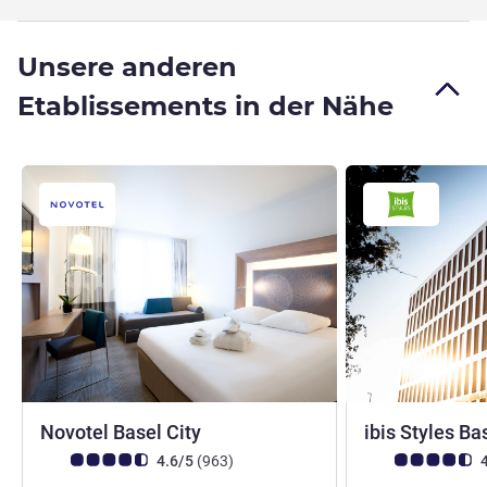
Unsere anderen
Etablissements in der Nähe
4 Sterne
Novotel Basel City
ibis Styles Ba
Note Kundenmeinungen (Bewertung ALL)
Bewertungen
Note Kundenmein
4.6/5
(963
)
4