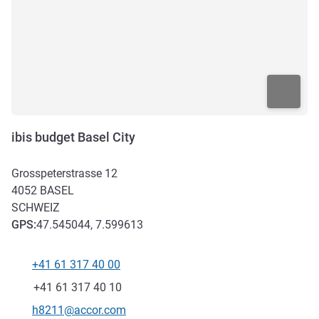
ibis budget Basel City
Grosspeterstrasse 12
4052
BASEL
SCHWEIZ
GPS
:
47.545044, 7.599613
+41 61 317 40 00
Tel
Fax
+41 61 317 40 10
Kontakt-E-Mail
h8211@accor.com