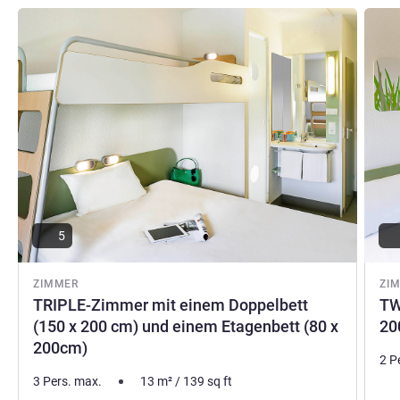
Details ansehen
Detail
5
ZIMMER
ZI
TRIPLE-Zimmer mit einem Doppelbett
TW
(150 x 200 cm) und einem Etagenbett (80 x
20
200cm)
2 P
3 Pers. max.
13
m²
/
139
sq ft
Bet