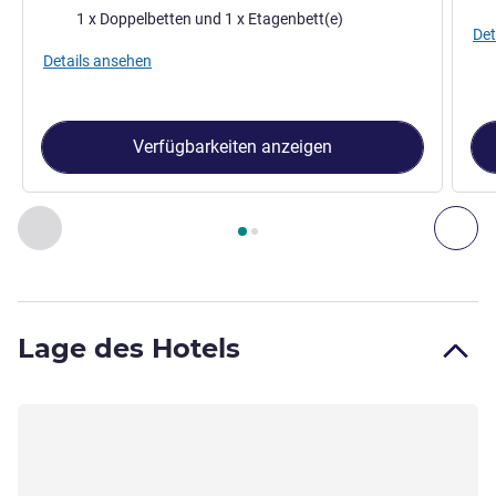
Bettwäsche
1 x Doppelbetten und 1 x Etagenbett(e)
Det
Details ansehen
Verfügbarkeiten anzeigen
Seite
1
von
2
, Zimmer 1 : TRIPLE-Zimmer mit einem Doppelbet
Zurück - Zimmer
Wei
Lage des Hotels