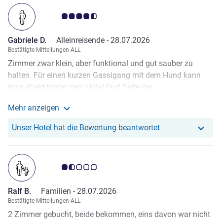
Note Kundenmeinungen 4.5/5
Gabriele D.
Alleinreisende -
28.07.2026
Bestätigte Mitteilungen ALL
Zimmer zwar klein, aber funktional und gut sauber zu
halten. Für einen kurzen Gassigang mit dem Hund kann
man direkt hinter dem Hotel (auf Seite der
Tiefgarageneinfahrt, zwischen Bahnanlage und
Mehr anzeigen
Fahrradweg) einen sehr breiten Grünstreifen nutzen
Weitere Informationen zur Bewertung von Gabriele D. 
(selbstverständlich Kotbeutel mitnehmen, Mülleimer ist am
Unser Hotel hat r
Unser Hotel hat die Bewertung beantwortet
Ende des Weges). Dort ist es ziemlich ruhig auf dem
Spaziergängerweg. Hotel hat zeitweise viel Betrieb, aber
man kommt problemlos mit dem Fahrstuhl überall hin.
Note Kundenmeinungen 1.5/5
Auch von der Tiefgarage aus. Unbedingt Tiefgarage
mitbuchen, denn Parkmöglichkeiten aussen so gut wie
Ralf B.
Familien -
28.07.2026
unmöglich. Trotz Hauptverkehrspunkt war es in den
Bestätigte Mitteilungen ALL
Zimmer angenehm ruhig und kühl. Zimmer auch sehr
2 Zimmer gebucht, beide bekommen, eins davon war nicht
sauber und Personal überaus freundlich. Später Checkout