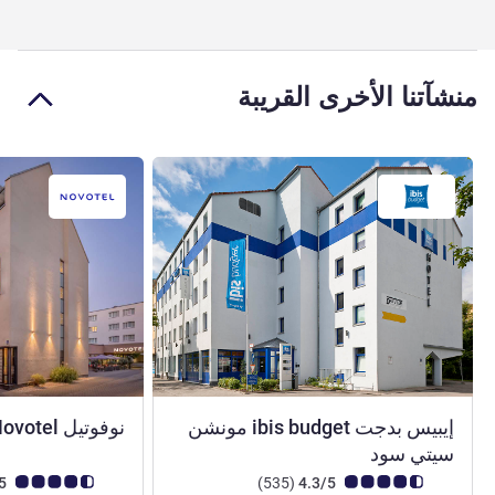
منشآتنا الأخرى القريبة
إيبيس بدجت ibis budget مونشن
نوفوتيل Novotel مونشن سيتي
سيتي سود
ملاحظة أراء العملاء (رأي ALL)
أراء
ملاحظة أراء العملاء (رأي
4.6/5
)
(535
4.3/5