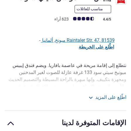
مناسب للعائلات
ملاحظة أراء العملاء (رأي ALL)
623 أراء
4.4/5
Raintaler Str. 47, 81539 ميونخ, ألمانيا
-
اطّلع على الخريطة
نتطلع إلى إقامة مريحة في عاصمة بافاريا. ويضم فندق إيبيس
الوصف
ميونيخ سيتي سود 133 غرفة عازلة للصوت لغير المدخنين
ومجهزة بتكييف. وإنها مبهرة بالراحة البسيطة والتصميم الحديث
والأسرة المريحة الإضافية. واستمتع بوجبة الإفطار في غرفة
الإفطار أو في الفناء الخاص بنا، من الساعة 4:00 حتى 12:00، في
اطّلِع على المزيد
الطقس الجيد. يقدم البار الوجبات الخفيفة والمشروبات على مدار
إيبيس ibis مونشن سيتي ساوث
الساعة. وتوجد خدمة WiFi مجانية في جميع أرجاء الفندق.
يقع الفندق في منطقة جيسينغ التاريخية في ميونخ في حي هادئ
الإقامات المتوفرة لدينا
مطل على استاد كرة القدم الذي يضم ملعب كرة القدم ومطاعم