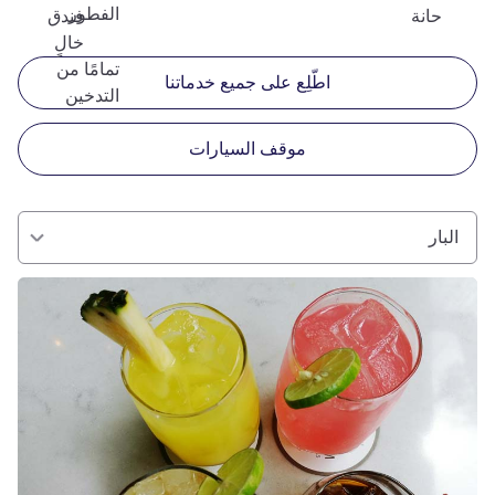
الفطور
حانة
فندق
خالٍ
تمامًا من
اطّلِع على جميع خدماتنا
التدخين
موقف السيارات
البار
راجع التفاصيل