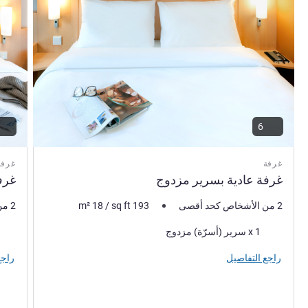
6
غرفة
غرفة
غرفة عادية بسرير مزدوج
غرفة
2 من الأشخاص كحد أقصى
193
sq ft
/
18
m²
2 من الأشخاص كحد أقصى
فرش السرير
فرش 
1 x سرير (أسرّة) مزدوج
راجع التفاصيل
راجع