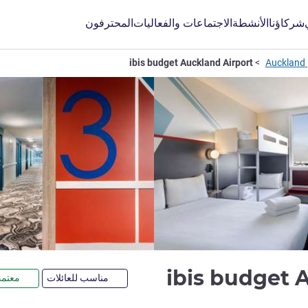
شركاؤنا
الأنشطة
الاجتماعات والفعاليات
المحترفون
A
ibis budget Auckland Airport
3 نجوم
ibis budget 
مناسب للعائلات
معتمد ب