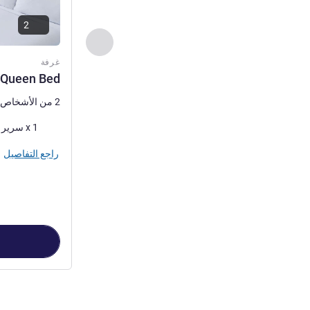
2
السابق - غرفة
غرفة
 Queen Bed
2 من الأشخاص كحد أقصى
فرش السرير
1 x سرير (أسرّة) حجم كوين
راجع التفاصيل
الصفحة
1
من
4
, غرفة 1 : et Room with 1 Queen Bed