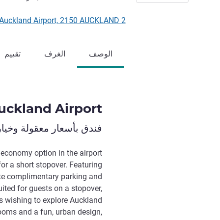
2 Leonard Isitt Drive, Auckland Airport, P.O.BOX 53163, Auckland Airport, 2150 AUCKLAND, نيوزيلندي
الوصف
الغرف
تقييم
uckland Airport
فندق بأسعار معقولة وخيا
 economy option in the airport
for a short stopover. Featuring
site complimentary parking and
uited for guests on a stopover,
ers wishing to explore Auckland
ooms and a fun, urban design,