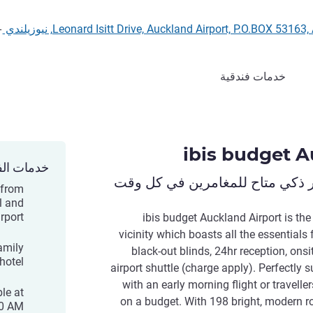
-
خدمات فندقية
ibis budget A
خدمات الف
ر ذكي متاح للمغامرين في كل وقت
 from
l and
rport
ibis budget Auckland Airport is the
vicinity which boasts all the essentials 
amily
black-out blinds, 24hr reception, on
 hotel
airport shuttle (charge apply). Perfectly s
with an early morning flight or travell
le at
on a budget. With 198 bright, modern r
00 AM