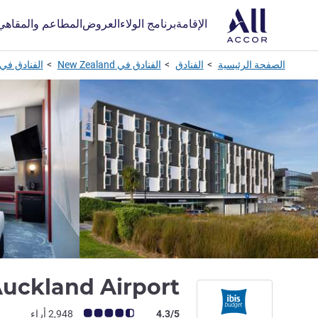
الإقامة
برنامج الولاء
العروض
المطاعم والمقاهي
الصفحة الرئيسية
الفنادق
الفنادق في New Zealand
الفنادق في uckland
Auckland Airport
ملاحظة أراء العملاء (رأي ALL)
4.3/5
2,948 أراء