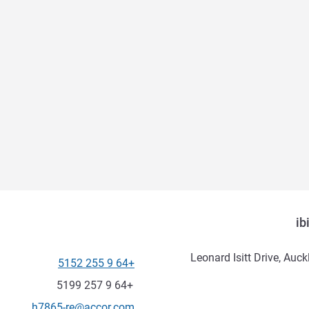
ib
2 Leonard Isitt Drive, Au
+64 9 255 5152
الهاتف
فاكس
+64 9 257 5199
تواصل معنا عبر البريد الإلكترون
h7865-re@accor.com