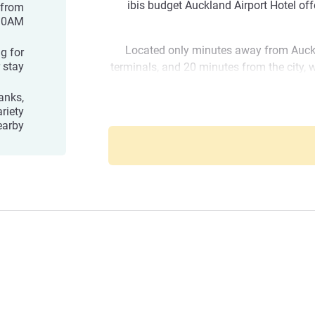
ibis budget Auckland Airport Hotel of
 from
0AM.
Located only minutes away from Auckl
g for
 stay.
terminals, and 20 minutes from the city, 
close-by, you can avoid the last minute ru
anks,
longer and save more. Enjoy a meal at Sz
riety
ibis b
the hotel or venture further out in Auckla
earby
food & wine scene. Onsite parking for th
The Yellow Bus operates a scheduled
day, at a cost of $8.00 from the airpor
hotel. Prices are per person, each way. 
free. Refer to w
Hello to our wonderful guests, we look 
ibis Budget Auckland Airport Hotel and 