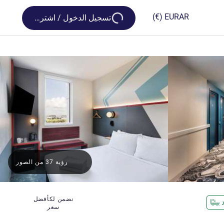
Loading...
(€)
EUR
AR
تسجيل الدخول / اشترك
رؤية 37 من الصور
نضمن لكأفضل
يئيًا
سعر