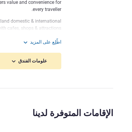
fers value and convenience for
every traveller.
and domestic & international
with cafes, shops & attractions
sh and stress of travel - sleep
اطّلِع على المزيد
impla Gastro Bar, adjacent to
udget Auckland Airport
nd to sample the city's vibrant
ose with cars and easy access
علومات الفندق
to public transport to the city.
 service which runs 24hours a
t terminals and $6.00 from the
Children under 12yrs travel for
ww.yellowbus.co.nz for details
forward to welcoming you to
الإقامات المتوفرة لدينا
hope we can help you make the
most of your stay.