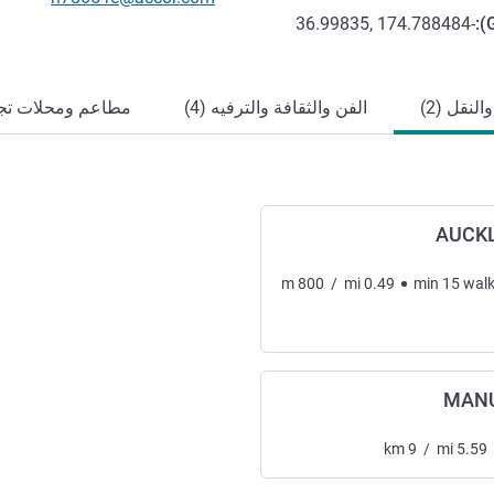
-36.99835, 174.788484
):
لنقل (2)
الفن والثقافة والترفيه (4)
مطاعم ومحلات تجاري
AUCK
m
800
/
mi
0.49
min
15
wal
MANU
km
9
/
mi
5.59