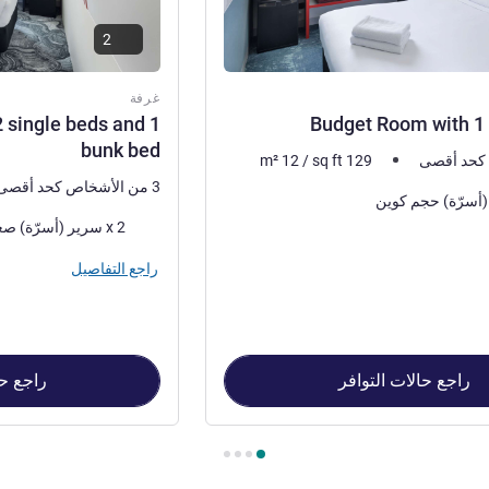
2
غرفة
 single beds and 1
Budget Room with 1
bunk bed
m²
12
/
sq ft
129
3 من الأشخاص كحد أقصى
فرش السرير
2 x سرير (أسرّة) صغير و 1 x سرير (أسرّة) بطابقين
راجع التفاصيل
راجع حالات التوافر
راجع حا
Budg , غرفة 2 : Standard Room with 2 single beds and 1 bunk bed