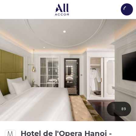
Load
89
Hotel de l'Opera Hanoi -