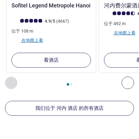
Sofitel Legend Metropole Hanoi
河内费尔蒙酒
5 星
客户意见评级 (ALL
4
客户意见评级 (ALL 评级)
评论
4.9/5
(4667
)
位于
492
m
位于
108
m
在地图上看
在地图上看
看酒店
第
1
页，共
2
页
, 我们在附近的其他酒店 1 :, 我们在附近的其他酒
上一个 - 我们在附近的其他酒店
下
我们位于 河内 酒店 的所有酒店