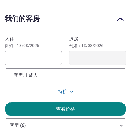
剧院和老城区。 "如果您不满足于欣赏美丽的河内风景，也
可以利用酒店提供的众多设施尽情享受。我们还设有 4 间
我们的客房
会议室和 1 个商务中心，可供商务出差的客人使用。"
河内是一个充满惊喜发现的地方，是一座拥有千年历史的城
预订此酒店
市，周围环绕着湖泊和公园，东方传统和法国殖民建筑随处
入住
退房
可见。它神秘的气氛、有 36 个行会所的旧区、充满异国情
例如：13/08/2026
例如：13/08/2026
调的市场和热闹的街道。
"你好！河内歌剧院酒店全体工作人员都期待您光临这座
令人向往、历史悠久的城市。在这里住宿不仅仅是难忘的，
1 客房, 1 成人
更是非常有意义的。"
Alberto J. Lugo-Vina 酒店管理
特价
查看价格
客房 (6)