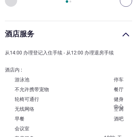
上一个 - 艺术、文化和娱乐
下一
酒店服务
从
14:00
办理登记入住手续 - 从
12:00
办理退房手续
酒店内
游泳池
停车
不允许携带宠物
餐厅
轮椅可通行
健身
中心
无线网络
空调
早餐
酒吧
会议室