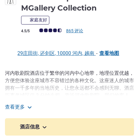
5 星
MGallery Collection
家庭友好
客户意见评级 (ALL 评级)
865 评论
4.5/5
29庄田街, 还剑区, 10000 河内, 越南
-
查看地图
河内歌剧院酒店位于繁华的河内中心地带，地理位置优越，
描述
方便您体验这座城市不容错过的各种文化。这座迷人的城市
拥有一千多年的当地历史，让您永远都不会感到无聊。酒店
距离老城区仅 3 分钟步程，靠近河内歌剧院。我们的客人
可以体验媲美五星级豪华酒店的"歌剧院之夜"。酒店拥有
查看更多
107 间精心设计的客房和套房。房内的每样设施都经过精挑
Hotel de l'Opera Hanoi - MGallery Collection
细选，确保为您提供高品质的服务。
酒店信息
河内歌剧院酒店距内排国际机场 35 公里，地处市中心，交
通便利，举步可至河内的大部分主要景点，包括还剑湖、歌