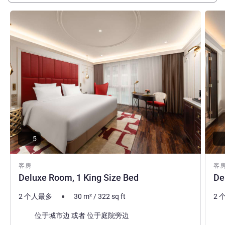
请参阅详情
请参
5
客房
客
Deluxe Room, 1 King Size Bed
De
2 个人最多
30
m²
/
322
sq ft
2 
景色:
景色
位于城市边 或者 位于庭院旁边