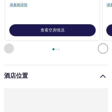
请参阅详情
请
查看空房情况
第
1
页，共
3
页
, 客房 1 : Deluxe Room, 1 King Size Bed , 客房 
上一个 - 客房
下一
酒店位置