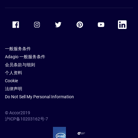
Accor Facebook
Accor Instagram
Accor Twitter
Accor Pinterest
Accor Youtube
Accor Li
一般服务条件
Adagio 一般服务条件
会员条款与细则
个人资料
Cookie
法律声明
Do Not Sell My Personal Information
© Accor2019
沪ICP备10203162号-7
SSL Secure – globalSign