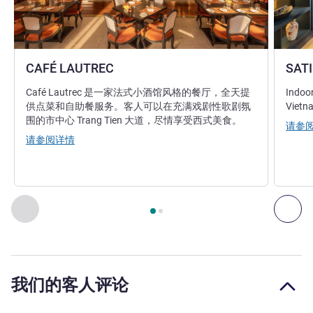
CAFÉ LAUTREC
SAT
Café Lautrec 是一家法式小酒馆风格的餐厅，全天提
Indoor
供点菜和自助餐服务。客人可以在充满戏剧性歌剧氛
Vietn
围的市中心 Trang Tien 大道，尽情享受西式美食。
请参
请参阅详情
第
1
页，共
2
页
, 餐厅 1 : CAFÉ LAUTREC , 餐厅 2 : SATINE
上一个 - 餐厅
下一
我们的客人评论