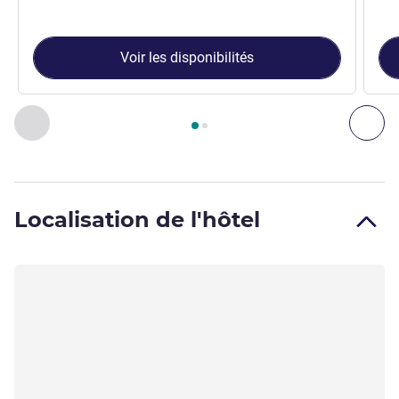
Voir les disponibilités
Page
1
sur
2
, Studio 1 : Studio pour 2 personnes avec lit doub
Précédent - Studio
Sui
Localisation de l'hôtel