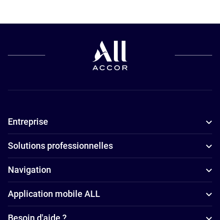
Hôtels pour
les petits
budgets à
Liverpool
Hôtels avec
piscine à
Liverpool
Hôtels avec
Entreprise
petit-déjeuner
à Liverpool
Solutions professionnelles
Navigation
Application mobile ALL
Besoin d'aide ?