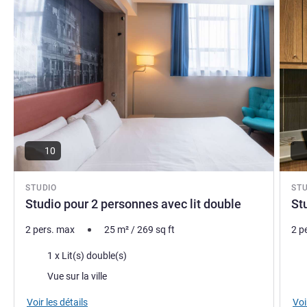
10
STUDIO
ST
Studio pour 2 personnes avec lit double
St
2 pers. max
25
m²
/
269
sq ft
2 p
Literie
Lite
1 x Lit(s) double(s)
Vues :
Vue
Vue sur la ville
Voir les détails
Voi