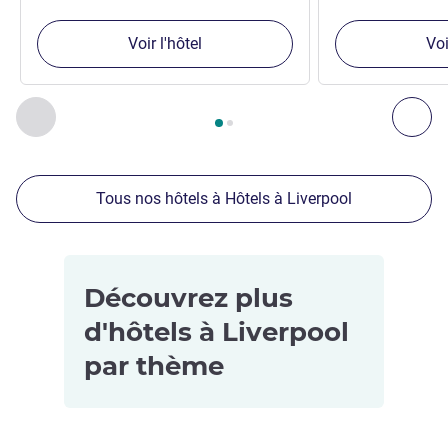
Voir l'hôtel
Voi
Page
1
sur
2
, Nos autres établissements à proximité 1 :, Nos 
Précédent - Nos autres établissements à proximité
Sui
Tous nos hôtels à Hôtels à Liverpool
Découvrez plus
d'hôtels à Liverpool
par thème