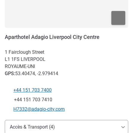
Aparthotel Adagio Liverpool City Centre
1 Fairclough Street
L1 1FS
LIVERPOOL
ROYAUME-UNI
GPS
:
53.40474, -2.979414
+44 151 703 7400
Téléphone
Fax
+44 151 703 7410
Email de contact
H7332@adagio-city.com
Accès et transports
Accès & Transport (4)