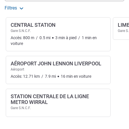
Filtres
CENTRAL STATION
LIM
Gare S.N.C.F.
Gare S.
Accès:
800
m
/
0.5
mi
3
min
à pied
/
1
min
en
voiture
AÉROPORT JOHN LENNON LIVERPOOL
Aéroport
Accès:
12.71
km
/
7.9
mi
16
min
en voiture
STATION CENTRALE DE LA LIGNE
METRO WIRRAL
Gare S.N.C.F.