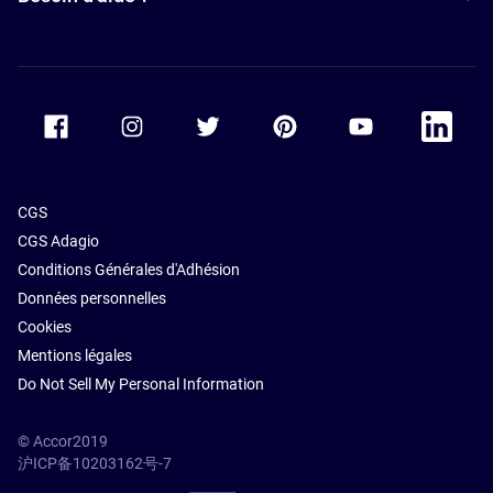
Accor Facebook
Accor Instagram
Accor Twitter
Accor Pinterest
Accor Youtube
Accor Li
CGS
CGS Adagio
Conditions Générales d'Adhésion
Données personnelles
Cookies
Mentions légales
Do Not Sell My Personal Information
© Accor2019
沪ICP备10203162号-7