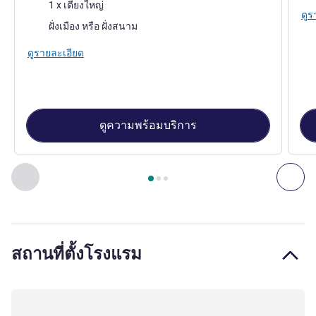
เครื่องนอน
1 x เตียงใหญ่
ดูร
วิว:
ฝั่งเมือง หรือ ฝั่งสนาม
ดูรายละเอียด
ดูความพร้อมบริการ
หน้า
1
จาก
3
, ห้องพัก 1 : Our rooms - your well-deserved relaxi
ก่อนหน้า - ห้องพัก
ถัดไ
สถานที่ตั้งโรงแรม