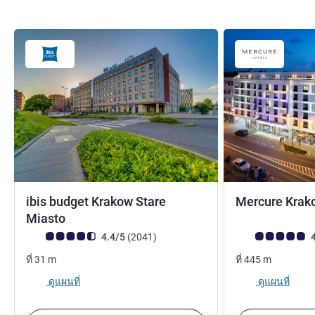
ibis budget Krakow Stare
Mercure Krak
1 ดาว
Miasto
คะแนนความคิดเห็นจากแขก (เรทติ้งบน ALL)
รีวิว รายการ
คะแนนความคิดเห็
4.4/5
(2041
)
4
ที่
31
m
ที่
445
m
ดูแผนที่
ดูแผนที่