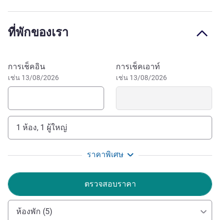
Tauron Arena and ICE Kraków Center. Ierz, the lower mills,
all the important universities of Cracow; An additional
ที่พักของเรา
attraction is the neighbouring Galeria Krakowska, and the
new offices of the High Five complex. For guests with car
parking.
จองโรงแรมนี้
การเช็คอิน
การเช็คเอาท์
It's 15 a minute walk to Barbacan or gates Florianska -
เช่น 13/08/2026
เช่น 13/08/2026
heart of Cracow. If your goal is Kazimierz, you just have to
take the tram line No. 3 to enter the gate of the Jewish
quarter after 20 minutes.
1 ห้อง, 1 ผู้ใหญ่
At our hotel, we combine attention to every detail with a
uniquely friendly atmosphere. Let our staff take care of
ราคาพิเศษ
you while you are enjoying the serenity and comfort of our
premises.
ตรวจสอบราคา
Przemyslaw DZIALANSKI ฝ่ายบริหารโรงแรม
ห้องพัก (5)