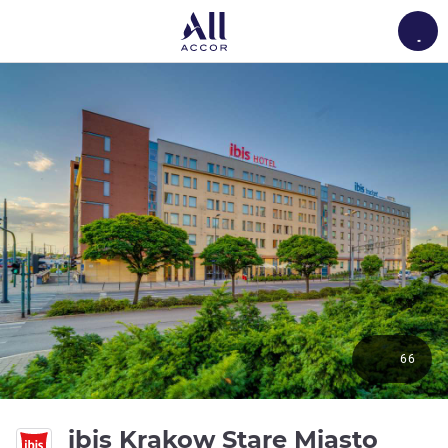
Load
66
3 ดาว
ibis Krakow Stare Miasto