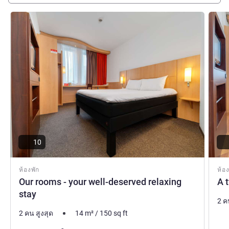
ดูรายละเอียด
ดูรายล
10
ห้องพัก
ห้อง
Our rooms - your well-deserved relaxing
A 
stay
2 ค
2 คน สูงสุด
14
m²
/
150
sq ft
เคร