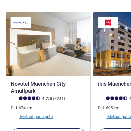
Novotel Muenchen City
ibis Muenchen
bintang 4
Arnulfpark
Catatan tamu Avis (Peringkat ALL)
ulasan
Catatan tamu Avis
4.7/5
(3241
)
4
Di
1.674
km
Di
1.695
km
Melihat pada peta
Melihat pada