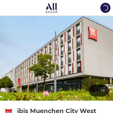
Load
26
bint
ibis Muenchen City West