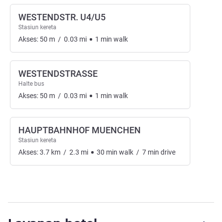
WESTENDSTR. U4/U5
Stasiun kereta
Akses:
50
m
/
0.03
mi
1
min
walk
WESTENDSTRASSE
Halte bus
Akses:
50
m
/
0.03
mi
1
min
walk
HAUPTBAHNHOF MUENCHEN
Stasiun kereta
Akses:
3.7
km
/
2.3
mi
30
min
walk
/
7
min
drive