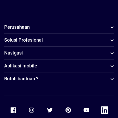
Perusahaan
Solusi Profesional
Navigasi
Aplikasi mobile
Butuh bantuan ?
Accor Facebook
Accor Instagram
Accor Twitter
Accor Pinterest
Accor Youtube
Accor Li