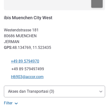
ibis Muenchen City West
Westendstrasse 181
80686
MUENCHEN
JERMAN
GPS
:
48.134769, 11.523435
+49 89 5794970
Telepon
Fax
+49 89 579497499
Email kontak
H6903@accor.com
Akses dan Transportasi
Akses dan Transportasi (3)
Filter