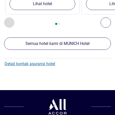
Lihat hotel
Lih
Halaman
1
dari
2
, Properti kami yang lain di sekitar 1 :, Proper
Sebelumnya - Properti kami yang lain di sekitar
Ber
Semua hotel kami di MUNICH Hotel
Detail kontak asuransi hotel