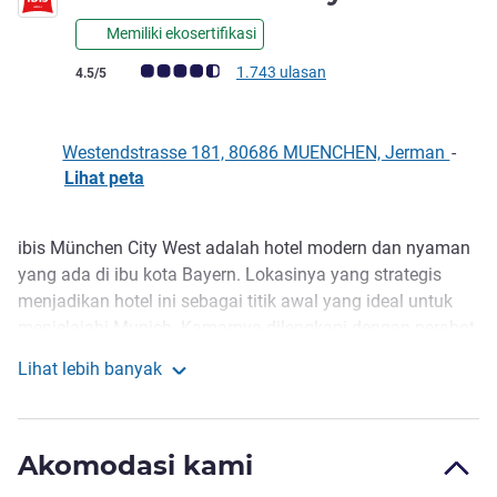
Memiliki ekosertifikasi
Catatan tamu Avis (Peringkat ALL)
1.743 ulasan
4.5/5
Westendstrasse 181, 80686 MUENCHEN, Jerman
-
Lihat peta
ibis München City West adalah hotel modern dan nyaman
Deskripsi
yang ada di ibu kota Bayern. Lokasinya yang strategis
menjadikan hotel ini sebagai titik awal yang ideal untuk
menjelajahi Munich. Kamarnya dilengkapi dengan perabot
yang nyaman serta menawarkan segala fasilitas yang
Lihat lebih banyak
Anda butuhkan untuk masa menginap menyenangkan. Bar
ibis Muenchen City West
dan resepsionis tersedia 24 jam. Awali hari dengan
sarapan prasmanan penuh nutrisi setiap pagi. Termasuk
Akomodasi kami
WiFi gratis!