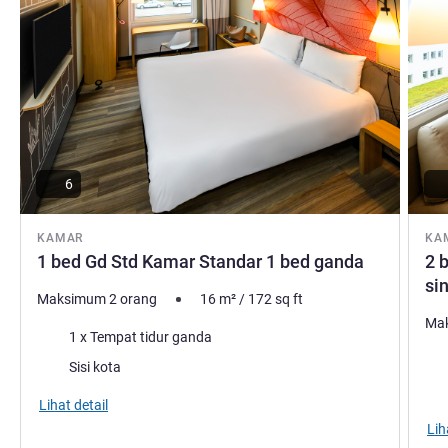
René Poschmann Manajemen Hotel
6
KAMAR
KA
1 bed Gd Std Kamar Standar 1 bed ganda
2 
si
Maksimum 2 orang
16
m²
/
172
sq ft
Mak
Selimut
1 x Tempat tidur ganda
Sel
Pemandangan:
Sisi kota
Pem
Lihat detail
Lih