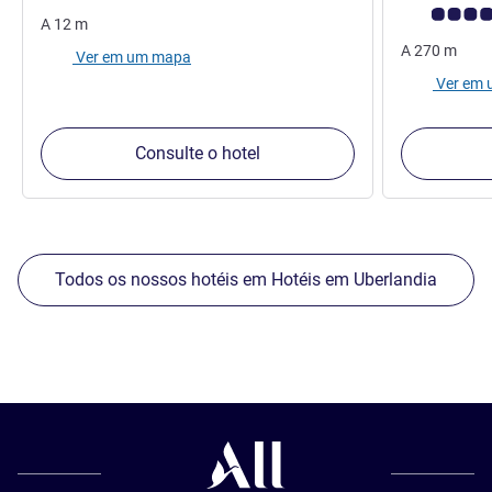
Classificação
A
12
m
A
270
m
Ver em um mapa
Ver em
Consulte o hotel
Todos os nossos hotéis em Hotéis em Uberlandia