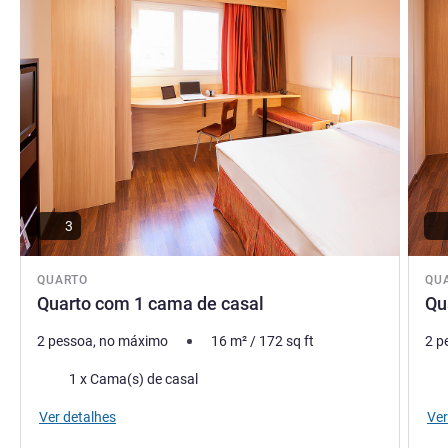
Center Shopping, ao Parque do Sabiá, além das principais
vias da cidade. Ótima estada!!!
CAMILA PONTES, Gerência do hotel
3
QUARTO
QU
Quarto com 1 cama de casal
Qu
2 pessoa, no máximo
16
m²
/
172
sq ft
2 p
Roupa de cama
Rou
1 x Cama(s) de casal
Ver detalhes
Ver