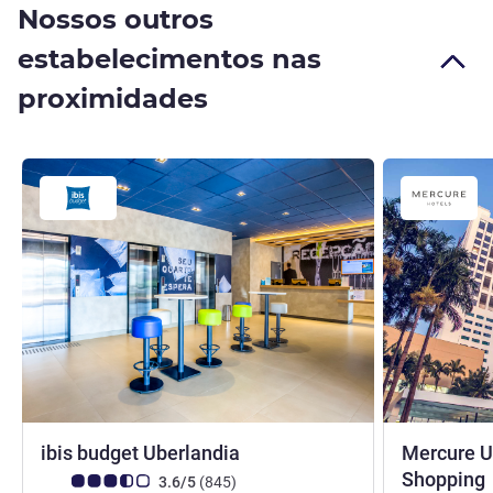
Nossos outros
estabelecimentos nas
proximidades
2 estrelas
ibis budget Uberlandia
Mercure U
Shopping
Classificação clientes Avis (Classificação ALL)
comentários
3.6/5
(845
)