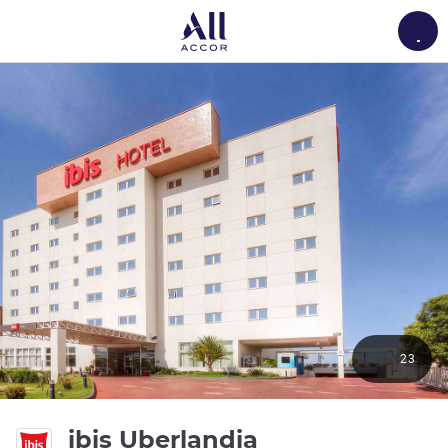
Load
23
3 estrelas
ibis Uberlandia