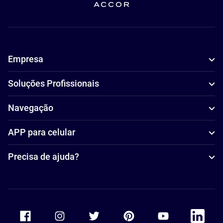
Empresa
Soluções Profissionais
Navegação
APP para celular
Precisa de ajuda?
Accor Facebook
Accor Instagram
Accor Twitter
Accor Pinterest
Accor Youtube
Accor Li