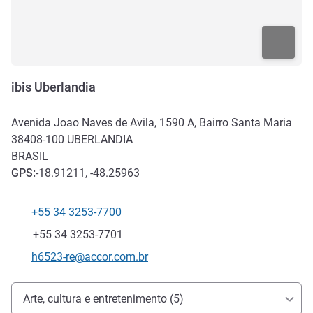
ibis Uberlandia
Avenida Joao Naves de Avila, 1590 A, Bairro Santa Maria
38408-100
UBERLANDIA
BRASIL
GPS
:
-18.91211, -48.25963
+55 34 3253-7700
Telefone
Fax
+55 34 3253-7701
E-mail de contato
h6523-re@accor.com.br
Acesso e transporte
Arte, cultura e entretenimento (5)