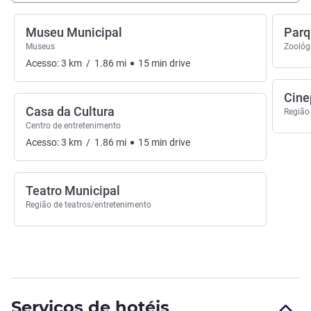
Museu Municipal
Parq
Museus
Zoológ
Acesso:
3
km
/
1.86
mi
15
min
drive
Cine
Casa da Cultura
Região
Centro de entretenimento
Acesso:
3
km
/
1.86
mi
15
min
drive
Teatro Municipal
Região de teatros/entretenimento
Serviços de hotéis