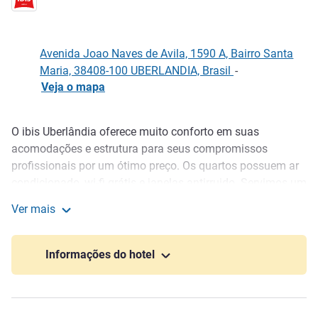
Avenida Joao Naves de Avila, 1590 A, Bairro Santa
Maria, 38408-100 UBERLANDIA, Brasil
-
Veja o mapa
O ibis Uberlândia oferece muito conforto em suas
Descrição
acomodações e estrutura para seus compromissos
profissionais por um ótimo preço. Os quartos possuem ar
condicionado, wi-fi grátis e janelas antirruido. Servimos um
buffet saboroso de café da manhã com opções
Ver mais
tradicionais, e itens regionais. Temos dois espaços para
ibis Uberlandia
eventos com capacidade para até 100 pessoas. O nosso
estacionamento coberto e o bar, ficam disponíveis 24
Informações do hotel
horas. Esse hotel em Uberlândia é dog friendly (consulte as
condições)!
Aproveite para passear nessa bela cidade do interior de