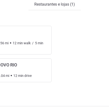
Restaurantes e lojas (1)
.56
mi
12
min
walk
/
5
min
NOVO RIO
.04
mi
12
min
drive