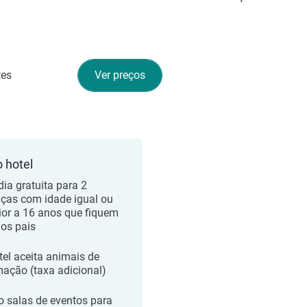
tes
Ver preços
o hotel
dia gratuita para 2
nças com idade igual ou
rior a 16 anos que fiquem
os pais
tel aceita animais de
mação (taxa adicional)
o salas de eventos para