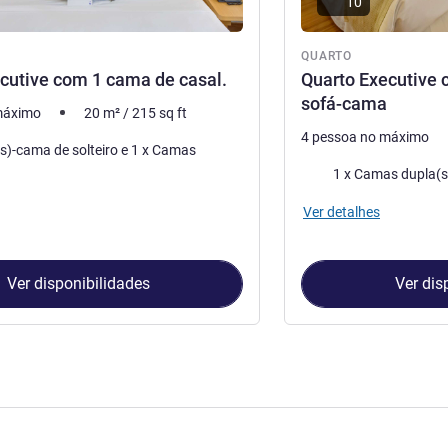
10
QUARTO
cutive com 1 cama de casal.
Quarto Executive 
sofá-cama
máximo
20
m²
/
215
sq ft
4 pessoa no máximo
-cama de solteiro e 1 x Camas
Cama
Ver detalhes
Ver disponibilidades
Ver dis