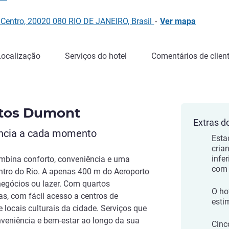
Centro, 20020 080 RIO DE JANEIRO, Brasil
-
Ver mapa
Localização
Serviços do hotel
Comentários de clien
ntos Dumont
Extras d
ância a cada momento
Esta
cria
infe
bina conforto, conveniência e uma
com 
entro do Rio. A apenas 400 m do Aeroporto
egócios ou lazer. Com quartos
O ho
s, com fácil acesso a centros de
esti
e locais culturais da cidade. Serviços que
veniência e bem-estar ao longo da sua
Cinc