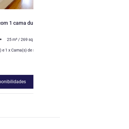
com 1 cama dupla e 1
25
m²
/
269
sq ft
1 x Camas dupla(s) e 1 x Cama(s) de solteiro
ponibilidades