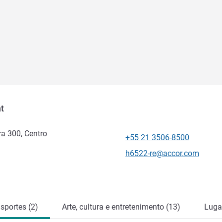
t
a 300, Centro
+55 21 3506-8500
Telefone
E-mail de contacto
h6522-re@accor.com
sportes (2)
Arte, cultura e entretenimento (13)
Lugar