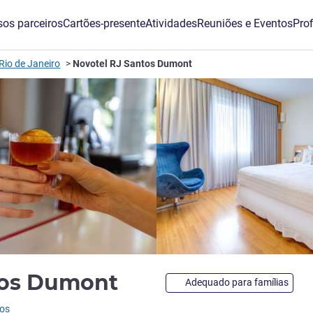
os parceiros
Cartões-presente
Atividades
Reuniões e Eventos
Prof
Rio de Janeiro
Novotel RJ Santos Dumont
4 estrelas
tos Dumont
Adequado para famílias
ios