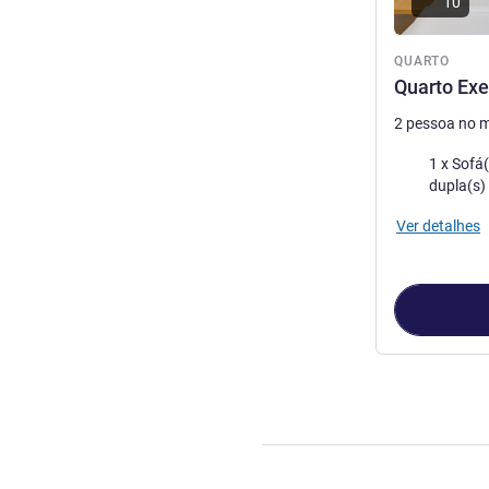
10
QUARTO
Quarto Exe
2 pessoa no 
Cama
1 x Sofá(s)
dupla(s)
Ver detalhes