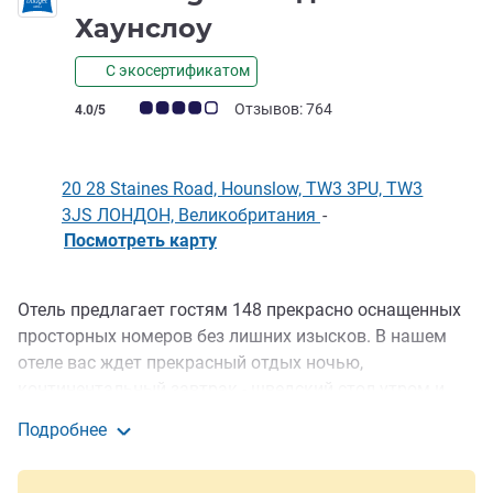
2 звезды
Хаунслоу
С экосертификатом
Примечание: отзывы клиентов (Рейтинг ALL)
Отзывов: 764
4.0/5
20 28 Staines Road, Hounslow, TW3 3PU, TW3
3JS ЛОНДОН, Великобритания
-
Посмотреть карту
Отель предлагает гостям 148 прекрасно оснащенных
Описание
просторных номеров без лишних изысков. В нашем
отеле вас ждет прекрасный отдых ночью,
континентальный завтрак - шведский стол утром и
комфортный выезд в полдень. В отеле есть
Подробнее
трехместные и двухместные номера с двуспальными
ibis budget Лондон Хаунслоу
или двумя односпальными кроватями, элегантный