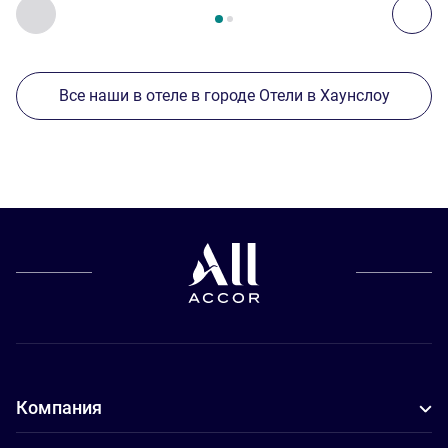
Страница
1
из
2
, Другие отели поблизости 1 :, Другие оте
Назад - Другие отели поблизости
Дал
Все наши в отеле в городе Отели в Хаунслоу
Компания