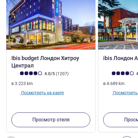
Ibis budget Лондон Хитроу
ibis Лондон 
3 звезды
Централ
Примечание: отзывы клиентов (Рейтинг ALL)
Отзывов
Примечание: отз
4.0/5
(1207
)
4
в
3.223
km
в
4.689
km
Посмотреть на карте
Посмотреть 
Просмотр отеля
Просм