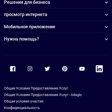
Решения для бизнеса
просмотр интернета
Мобильное приложение
Нужна помощь?
Accor Facebook
Accor Instagram
Accor Twitter
Accor Pinterest
Accor Youtube
Accor Li
Общие Условия Предоставления Услуг
Общие Условия Предоставления Услуг - Adagio
Общие условия участия
Конфиденциальность