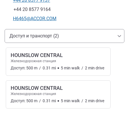
+44 20 8577 9137
Телефон
Факс
+44 20 8577 9164
Контактный адрес электронной почты
H6465@ACCOR.COM
Доступ и транспорт
Доступ и транспорт (2)
HOUNSLOW CENTRAL
Железнодорожная станция
Доступ:
500
m
/
0.31
mi
5
min
walk
/
2
min
drive
HOUNSLOW CENTRAL
Железнодорожная станция
Доступ:
500
m
/
0.31
mi
5
min
walk
/
2
min
drive