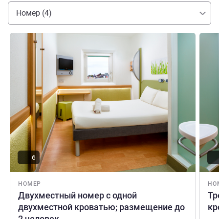
Нортфилдса, а также до красивейшего Ричмонта и
Номер (4)
садов Кью.
Подробная информация
Подро
6
НОМЕР
НО
Двухместный номер с одной
Тр
двухместной кроватью; размещение до
кр
2 человек