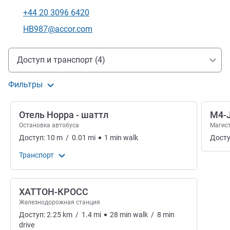
+44 20 3096 6420
Телефон
Контактный адрес электронной почты
HB987@accor.com
Доступ и транспорт
Доступ и транспорт (4)
Фильтры
Отель Hoppa - шаттл
M4-
Остановка автобуса
Магис
Доступ:
10
m
/
0.01
mi
1
min
walk
Досту
Транспорт
ХАТТОН-КРОСС
Железнодорожная станция
Доступ:
2.25
km
/
1.4
mi
28
min
walk
/
8
min
drive