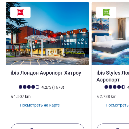
3 звезды
ibis Лондон Аэропорт Хитроу
ibis Styles Л
3 з
Аэропорт
Примечание: отзывы клиентов (Рейтинг ALL)
Отзывов
Примечание: отз
4.2/5
(1678
)
4
в
1.507
km
в
2.738
km
Посмотреть на карте
Посмотреть 