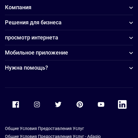
Компания
Решения для бизнеса
просмотр интернета
Мобильное приложение
Нужна помощь?
Accor Facebook
Accor Instagram
Accor Twitter
Accor Pinterest
Accor Youtube
Accor Li
Общие Условия Предоставления Услуг
Общие Условия Предоставления Услуг - Adagio