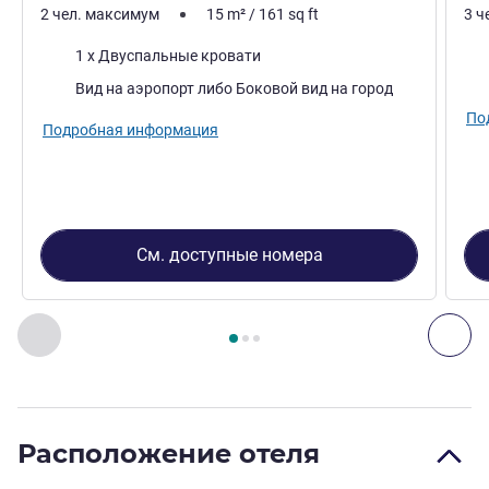
2 чел. максимум
15
m²
/
161
sq ft
3 ч
Постель
Пос
1 x Двуспальные кровати
Виды:
Вид на аэропорт либо Боковой вид на город
По
Подробная информация
См. доступные номера
Страница
1
из
3
, Номер 1 : Номер Standard с 1 двуспаль
Назад - Номер
Дал
Расположение отеля