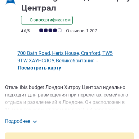
3 звезды
Централ
С экосертификатом
Примечание: отзывы клиентов (Рейтинг ALL)
Отзывов: 1 207
4.0/5
700 Bath Road, Hertz House, Cranford, TW5
9TW ХАУНСЛОУ, Великобритания
-
Посмотреть карту
Отель ibis budget Лондон Хитроу Централ идеально
Описание
подходит для размещения при перелетах, семейного
отдыха и развлечений в Лондоне. Он расположен в
10 минутах езды от терминалов 2 и 3 аэропорта
Хитроу. На территории отеля есть платная
Подробнее
автостоянка. Также там останавливается шаттл отеля
Ibis budget Лондон Хитроу Централ
Hoppa. Вы можете отдохнуть в нашем ресторане или