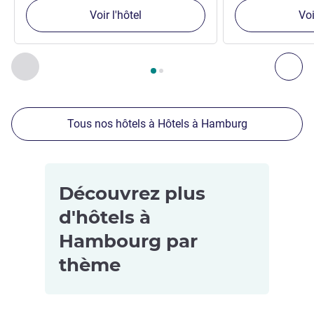
Voir l'hôtel
Voi
Page
1
sur
2
, Nos autres établissements à proximité 1 :, Nos 
Précédent - Nos autres établissements à proximité
Sui
Tous nos hôtels à Hôtels à Hamburg
Découvrez plus
d'hôtels à
Hambourg par
thème