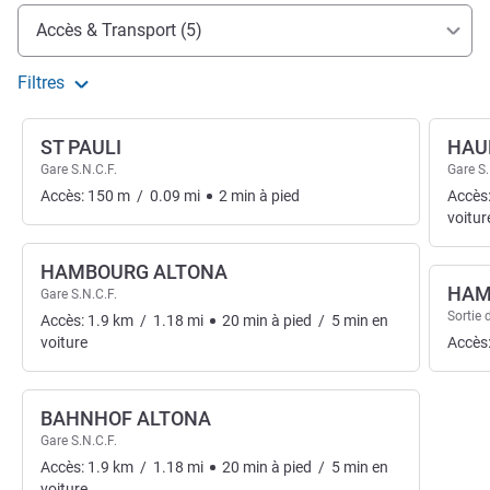
Accès et transports
Accès & Transport (5)
Filtres
ST PAULI
HAU
Gare S.N.C.F.
Gare S.
Accès:
150
m
/
0.09
mi
2
min
à pied
Accès
voitur
HAMBOURG ALTONA
HAM
Gare S.N.C.F.
Sortie 
Accès:
1.9
km
/
1.18
mi
20
min
à pied
/
5
min
en
voiture
Accès
BAHNHOF ALTONA
Gare S.N.C.F.
Accès:
1.9
km
/
1.18
mi
20
min
à pied
/
5
min
en
voiture