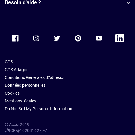
Besoin d'aide ?
d’affaires à
Hamburg
Accor Facebook
Accor Instagram
Accor Twitter
Accor Pinterest
Accor Youtube
Accor Li
CGS
CGS Adagio
Conditions Générales d'Adhésion
Données personnelles
Cookies
Mentions légales
Do Not Sell My Personal Information
© Accor2019
沪ICP备10203162号-7