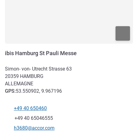
ibis Hamburg St Pauli Messe
Simon- von- Utrecht Strasse 63
20359
HAMBURG
ALLEMAGNE
GPS
:
53.550902, 9.967196
+49 40 650460
Téléphone
Fax
+49 40 65046555
Email de contact
h3680@accor.com