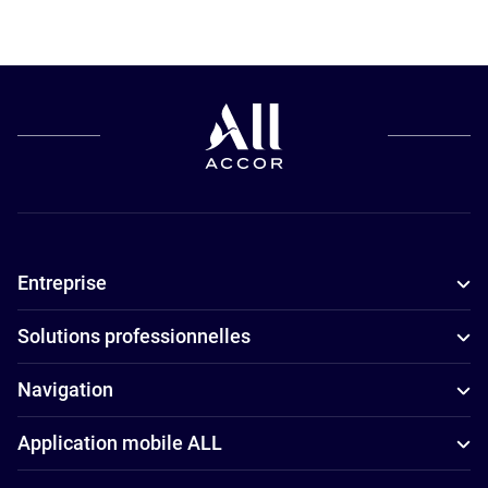
Hôtels pour
Hôtels
les petits
4 étoiles à
budgets à
Hamburg
Hamburg
Hôtels
adaptés aux
familles à
Hamburg
Entreprise
Hôtels avec
parking à
Solutions professionnelles
Hamburg
Hôtels avec
Navigation
salle de sport
Application mobile ALL
à Hamburg
Hôtels