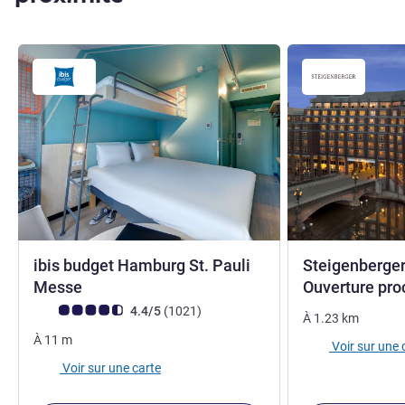
ibis budget Hamburg St. Pauli
Steigenberger
1 étoile
Messe
Ouverture pr
Note Avis clients (Note ALL)
avis
4.4/5
(1021
)
À
1.23
km
À
11
m
Voir sur une 
Voir sur une carte