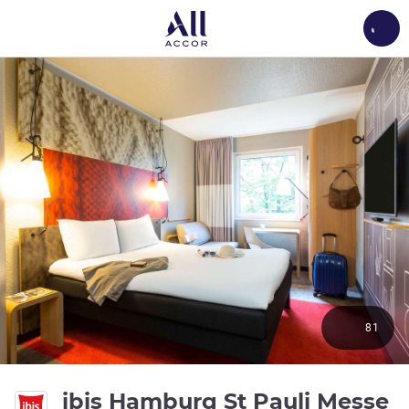
Load
81
ibis Hamburg St Pauli Messe