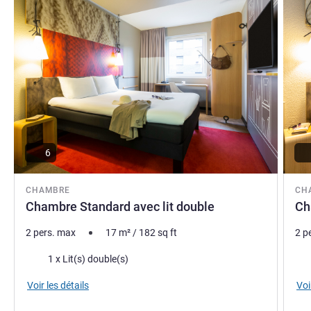
6
CHAMBRE
CH
Chambre Standard avec lit double
Ch
2 pers. max
17
m²
/
182
sq ft
2 p
Literie
Lite
1 x Lit(s) double(s)
Voir les détails
Voi