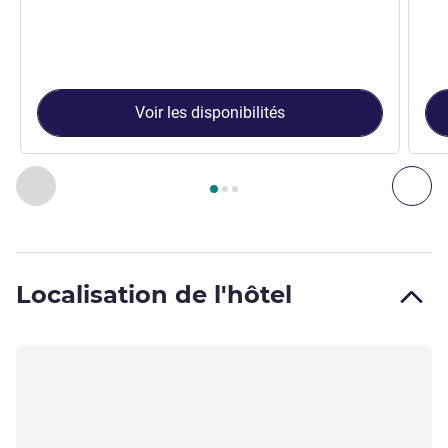
Voir les disponibilités
Page
1
sur
3
, Chambre 1 : Chambre Standard avec lit double 
Précédent - Chambre
Sui
Localisation de l'hôtel