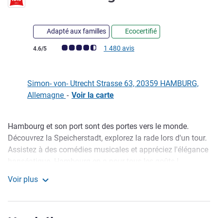
2 étoiles
Adapté aux familles
Ecocertifié
Note Avis clients (Note ALL)
1 480 avis
4.6/5
Simon- von- Utrecht Strasse 63, 20359 HAMBURG,
Allemagne
-
Voir la carte
Hambourg et son port sont des portes vers le monde.
Description
Découvrez la Speicherstadt, explorez la rade lors d'un tour.
Assistez à des comédies musicales et appréciez l'élégance
hanséatique. Hambourg en a pour tous les goûts !
Voir plus
Notre hôtel à Hambourg, au coeur de la Reeperbahn, est
ibis Hamburg St Pauli Messe
l'emplacement idéal pour découvrir cette ville hanséatique,
qui satisfera tous les goûts. Détendez-vous dans les
espaces confortables du salon, après une visite ou avant