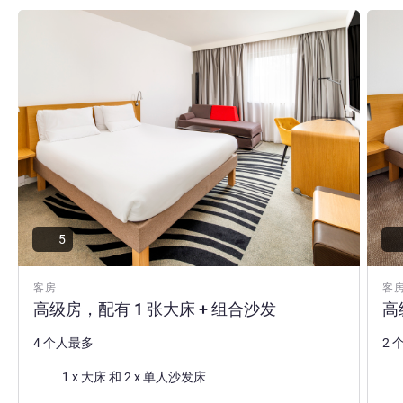
请参阅详情
请参
5
客房
客
高级房，配有 1 张大床 + 组合沙发
高
4 个人最多
2 
床上用品
床
1 x 大床 和 2 x 单人沙发床