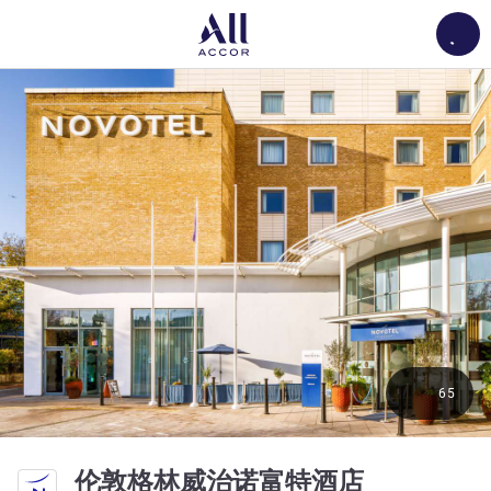
Load
65
4 星
伦敦格林威治诺富特酒店