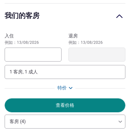
人，适合举办会议、大会和庆典。您可在酒店内享用精选国
际美食，或在充满活力的酒吧放松休憩，这里全天供应下午
我们的客房
茶、鸡尾酒、葡萄酒、啤酒及软饮，昼夜皆宜。
探索被联合国教科文组织列为世界遗产的格林威治海岸，探
预订此酒店
访标志性的卡蒂萨克号、充满活力的格林威治集市，并沿着
入住
退房
泰晤士河畔漫步，尽览河岸风光。游船服务让您沿着一条交
例如：13/08/2026
例如：13/08/2026
通便捷、风景迷人的水路通往伦敦市中心各大著名地标。
欢迎光临伦敦格林威治诺富特酒店，舒适的环境与真诚的
待客之道在此和谐相融。我们的团队将随时待命，为您打造
1 客房, 1 成人
顺畅、惬意且难忘的住宿体验。我们期待着您的光临，并将
竭诚为您打造一段愉悦舒适的旅程。
特价
Jorge Otero 酒店管理
查看价格
客房 (4)