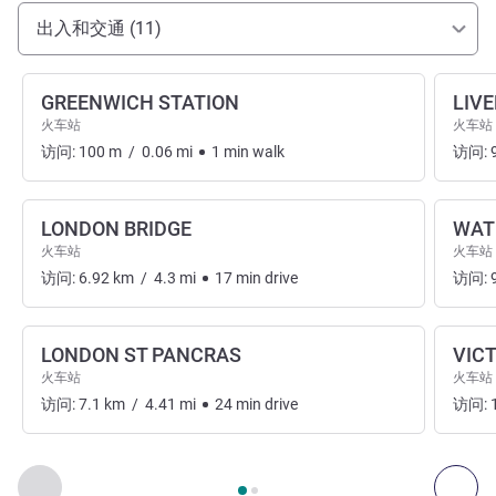
抵达和交通
出入和交通 (11)
GREENWICH STATION
LIV
火车站
火车站
访问:
100
m
/
0.06
mi
1
min
walk
访问:
LONDON BRIDGE
WAT
火车站
火车站
访问:
6.92
km
/
4.3
mi
17
min
drive
访问:
LONDON ST PANCRAS
VIC
火车站
火车站
访问:
7.1
km
/
4.41
mi
24
min
drive
访问:
第
1
页，共
2
页
, 出入和交通 1 :, 出入和交通 2 :
上一个 - 出入和交通
下一