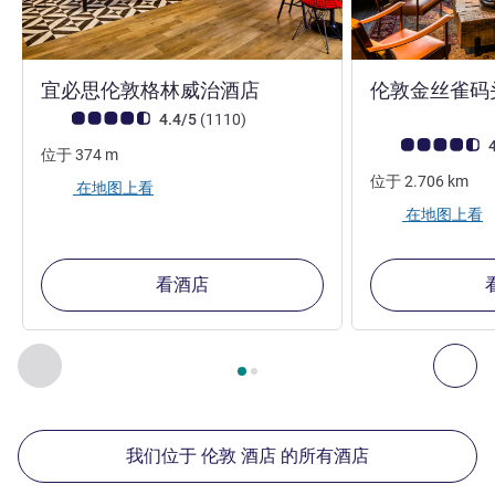
3 星
宜必思伦敦格林威治酒店
伦敦金丝雀码
客户意见评级 (ALL 评级)
评论
4.4/5
(1110
)
客户意见评级 (ALL
4
位于
374
m
位于
2.706
km
在地图上看
在地图上看
看酒店
第
1
页，共
2
页
, 我们在附近的其他酒店 1 :, 我们在附近的其他酒
上一个 - 我们在附近的其他酒店
下
我们位于 伦敦 酒店 的所有酒店