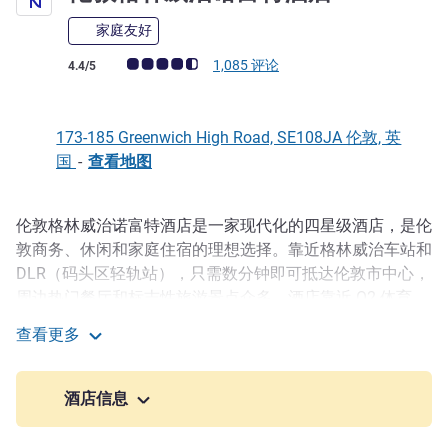
家庭友好
客户意见评级 (ALL 评级)
1,085 评论
4.4/5
173-185 Greenwich High Road, SE108JA 伦敦, 英
国
-
查看地图
伦敦格林威治诺富特酒店是一家现代化的四星级酒店，是伦
描述
敦商务、休闲和家庭住宿的理想选择。靠近格林威治车站和
DLR（码头区轻轨站），只需数分钟即可抵达伦敦市中心，
周边热门餐厅和标志性旅游景点众多。酒店靠近 O2 体育
馆，是著名的娱乐业中心，为参加拳击赛事、足球队以及企
查看更多
业团体参加伦敦 ExCeL 展览中心活动提供便利。
伦敦格林威治诺富特酒店
伦敦格林威治诺富特酒店将舒适体验与现代设施相结合，是
酒店信息
商务和休闲住宿的理想选择。客人可在设施齐全的健身房和
桑拿房恢复精力，而五间多功能会议室最多可容纳 175