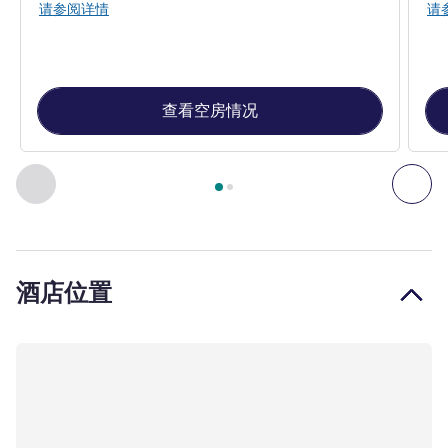
请参阅详情
请
查看空房情况
第
1
页，共
2
页
, 客房 1 : 高级房，配有 1 张大床 + 组合沙发 
上一个 - 客房
下一
酒店位置