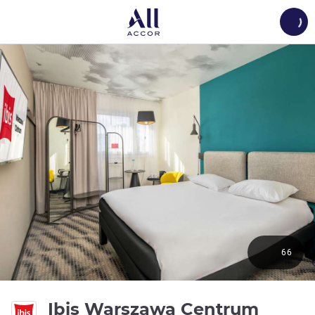
Load
66
2성
Ibis Warszawa Centrum