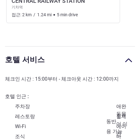
CENTRAL RAILWAY STATION
기차역
접근:
2
km
/
1.24
mi
5
min
drive
호텔 서비스
체크인 시간 :
15:00
부터 - 체크아웃 시간 :
12:00
까지
호텔 인근
주차장
애완
동물
레스토랑
휠체
동반
어 이
Wi-Fi
에어
용 가능
컨
조식
바