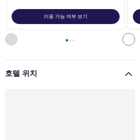
이용 가능 여부 보기
3
/
1
페이지
, 객실 1 : New: "KAI room by ibis" with one large bed
이전 - 객실
다음
호텔 위치