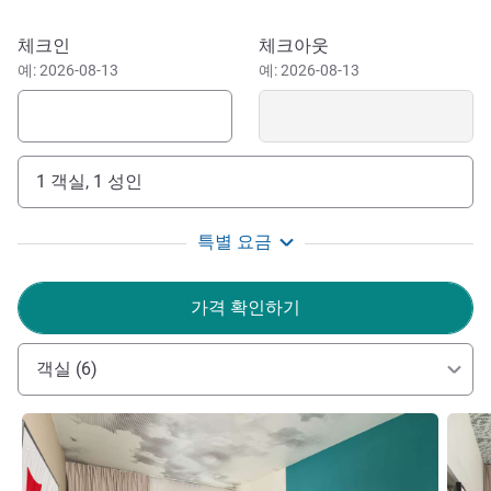
ibis Warszawa Centrum is active in the field of sustainable
이 호텔 예약하기
체크인
체크아웃
development. We adapt to current needs and expectations.
예: 2026-08-13
예: 2026-08-13
Together with Accor, we are making many changes to
protect our planet and support local organisations and
suppliers. Try our seasonal menu at Ibis Kitchen. Relax or
get energised by sports in our hotel bar. Meet our Team
1 객실, 1 성인
and be part of our sustainable actions. Capture the local
atmosphere and explore indigenous places nearby.
특별 요금
Thanks to direct access to Central Train Station, easy
connection to Chopin Airport, proximity of 2 metro lines
가격 확인하기
(M1, M2) and multiple bus and tram lines, our hotel is
always at the heart of the capital's events.
객실 (6)
Experience true Polish hospitality in the modern interiors
of our hotel. We are looking forward to welcoming you.
세부 정보 보기
세부 
Artur GEBICKI 호텔 관리