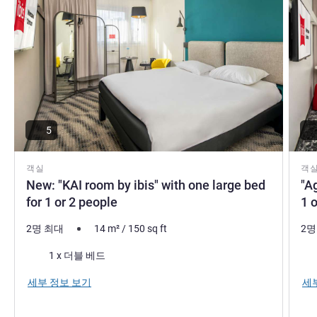
5
객실
객
New: "KAI room by ibis" with one large bed
"A
for 1 or 2 people
1 
2명 최대
14
m²
/
150
sq ft
2명
침구
침
1 x 더블 베드
세부 정보 보기
세