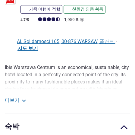
가족 여행에 적합
친환경 인증 획득
고객 평점 (ALL 평가)
1,959 리뷰
4.7/5
Al. Solidarnosci 165, 00-876 WARSAW, 폴란드
-
지도 보기
Ibis Warszawa Centrum is an economical, sustainable, city
호텔설명
hotel located in a perfectly connected point of the city. Its
proximity to many fashionable places makes it an ideal
choice for a business trip or an outing with friends or
family.
더보기
We offer 3 types of modern and comfortable rooms
Ibis Warszawa Centrum
equipped with tea and coffee making facilities, TV with
Canal+ and en-suite bathroom with shower. Experience our
숙박
varied breakfast buffet, stocked with local and sustainable
food and drinks.