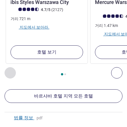
3성
ibis Styles Warszawa City
Mercure War
고객 평점 (ALL 평가)
리뷰
4.7/5
(2127
)
고객 평점 (ALL 평
4
거리
721
m
거리
1.47
km
지도에서 보아라.
지도에서 보
호텔 보기
호
2
/
1
페이지
, 주변에 있는 다른 시설 1 :, 주변에 있는 다른 시설 2 
이전 - 주변에 있는 다른 시설
다음
바르샤바 호텔 지역 모든 호텔
법률 정보
pdf