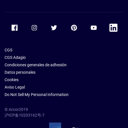
Accor Facebook
Accor Instagram
Accor Twitter
Accor Pinterest
Accor Youtube
Accor Li
CGS
CGS Adagio
Condiciones generales de adhesión
Datos personales
Cookies
Aviso Legal
Do Not Sell My Personal Information
© Accor2019
沪ICP备10203162号-7
SSL Secure – globalSign