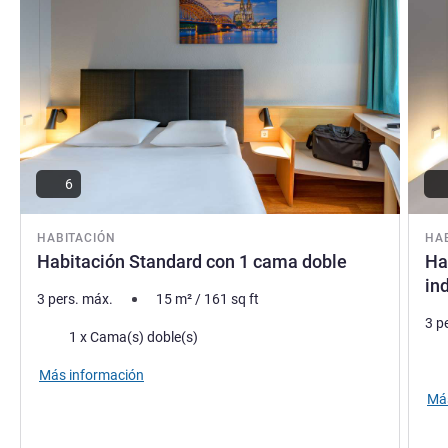
6
HABITACIÓN
HA
Habitación Standard con 1 cama doble
Ha
in
3 pers. máx.
15
m²
/
161
sq ft
3 p
Ropa de cama
1 x Cama(s) doble(s)
Rop
Más información
Más