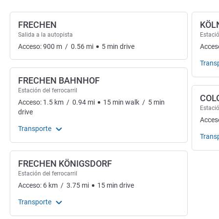
FRECHEN
KÖL
Salida a la autopista
Estació
Acceso:
900
m
/
0.56
mi
5
min
drive
Acces
Trans
FRECHEN BAHNHOF
Estación del ferrocarril
COL
Acceso:
1.5
km
/
0.94
mi
15
min
walk
/
5
min
Estació
drive
Acces
Transporte
Trans
FRECHEN KÖNIGSDORF
Estación del ferrocarril
Acceso:
6
km
/
3.75
mi
15
min
drive
Transporte