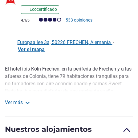
Ecocertificado
Nota de clientes de Avis (Clasificación de ALL)
533 opiniones
4.1/5
Europaallee 3a, 50226 FRECHEN, Alemania
-
Ver el mapa
El hotel ibis Köln Frechen, en la periferia de Frechen y a las
Descripción
afueras de Colonia, tiene 79 habitaciones tranquilas para
no fumadores con aire acondicionado y camas Sweet
Beds by ibis para disfrutar de una noche de sueño
reparador. Puede utilizar el WIFI de alta velocidad gratuito
Ver más
en todo el hotel. Nuestro bufé de desayuno diario ofrece
ibis Koeln Frechen
especialidades de café de comercio justo, bollería recién
hecha, mermeladas caseras, miel y gofres caseros.
Nuestros alojamientos
El bar del hotel está abierto 24/7 y le consentirá con el