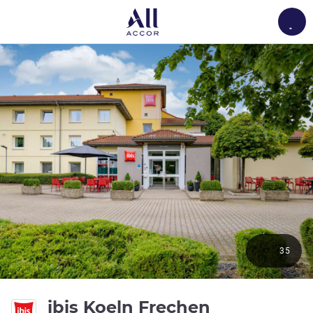
Load
35
ibis Koeln Frechen