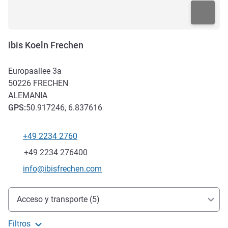
ibis Koeln Frechen
Europaallee 3a
50226
FRECHEN
ALEMANIA
GPS
:
50.917246, 6.837616
+49 2234 2760
Teléfono
Fax
+49 2234 276400
Correo electrónico de contacto
info@ibisfrechen.com
Acceso y transporte
Acceso y transporte (5)
Filtros