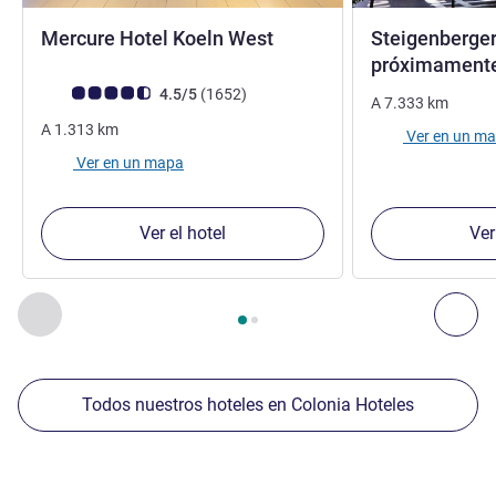
4 estrellas
Mercure Hotel Koeln West
Steigenberger
próximament
Nota de clientes de Avis (Clasificación de ALL)
opiniones
4.5/5
(1652
)
A
7.333
km
A
1.313
km
Ver en un m
Ver en un mapa
Ver el hotel
Ver
Página
1
de
2
, Nuestros establecimientos cercanos 1 :, Nuest
Anterior - Nuestros establecimientos cercanos
Sig
Todos nuestros hoteles en Colonia Hoteles