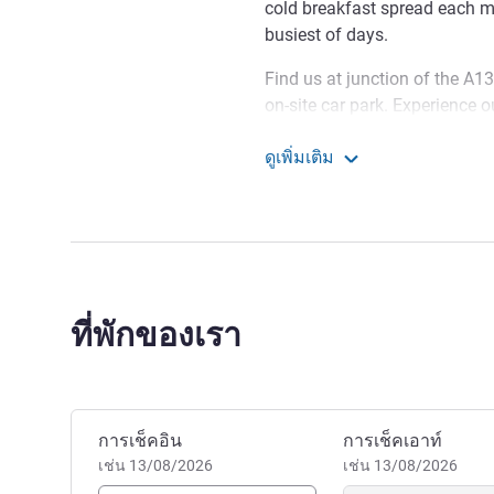
cold breakfast spread each mo
busiest of days.
Find us at junction of the A1
on-site car park. Experience o
long, lazy dinners and a well-
ดูเพิ่มเติม
throughout! Immerse yourself i
ibis London Barking
well-known outdoor local mark
Travelling to central London,
C2C train from Barking Statio
ibis London Barking puts you
and ExCeL London - "The home
ที่พักของเรา
hotspots in East London such 
historic Greenwich. We look 
We are delighted that you h
entire team of the ibis Lond
จองโรงแรมนี้
การเช็คอิน
การเช็คเอาท์
to you and trust that your sta
เช่น 13/08/2026
เช่น 13/08/2026