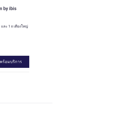
ห้องพัก
 by ibis
Twin SweetRoom by ibis
2 คน สูงสุด
เครื่องนอน
1 x เตียงโซฟาเดี่ยว และ 1 x เตียงใหญ่
1 x เตียงแฝด
ดูรายละเอียด
พร้อมบริการ
ดูความพร้อมบร
om by ibis