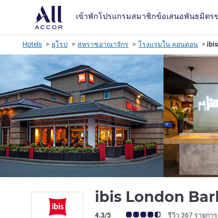
เข้าพัก
โปรแกรมสมาชิก
ข้อเสนอ
พันธมิตร
Hotels
ยุโรป
สหราชอาณาจักร
โรงแรมใน ลอนดอน
ibi
ibis London Ba
คะแนนความคิดเห็นจากแขก (เรทติ้งบน A
4.3/5
รีวิว 367 รายการ