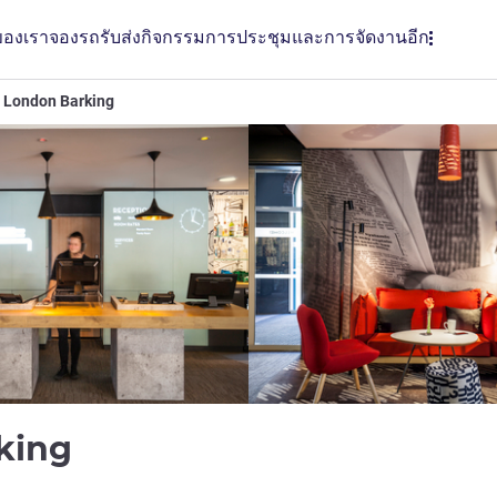
ของเรา
จองรถรับส่ง
กิจกรรม
การประชุมและการจัดงาน
อีก
s London Barking
3 ดาว
rking
LL)