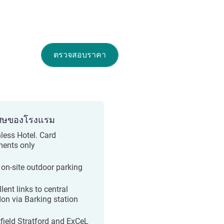
ตรวจสอบราคา
ศษของโรงแรม
less Hotel. Card
ents only
 on-site outdoor parking
lent links to central
on via Barking station
field Stratford and ExCeL