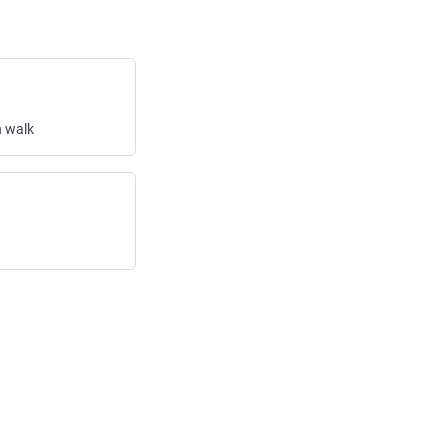
n
walk