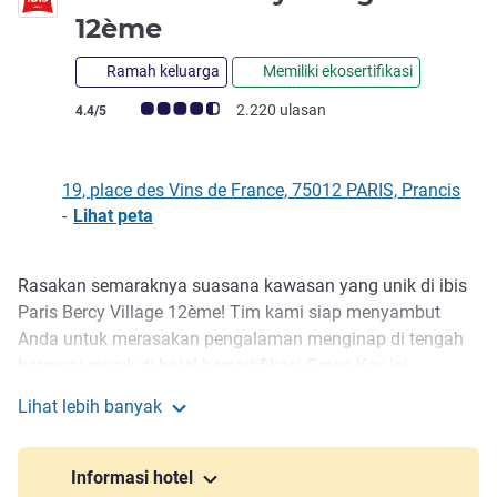
bintang 3
12ème
Ramah keluarga
Memiliki ekosertifikasi
Catatan tamu Avis (Peringkat ALL)
2.220 ulasan
4.4/5
19, place des Vins de France, 75012 PARIS, Prancis
-
Lihat peta
Rasakan semaraknya suasana kawasan yang unik di ibis
Deskripsi
Paris Bercy Village 12ème! Tim kami siap menyambut
Anda untuk merasakan pengalaman menginap di tengah
harmoni musik di hotel bersertifikasi Green Key ini.
Mencari penginapan nyaman di Paris? Perlu ruang untuk
Lihat lebih banyak
bekerja bersama tim? Mencari pengalaman kuliner baru?
ibis Paris Bercy Village 12ème
Temukan kamar hotel bintang 3 kami yang terang dan
modern, ruang rapat fleksibel, dan konsep Kiosk baru kami!
Informasi hotel