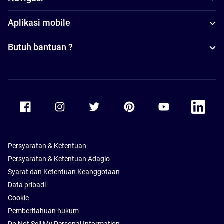
Aplikasi mobile
Butuh bantuan ?
Accor Facebook
Accor Instagram
Accor Twitter
Accor Pinterest
Accor Youtube
Accor Li
Persyaratan & Ketentuan
Persyaratan & Ketentuan Adagio
Syarat dan Ketentuan Keanggotaan
Data pribadi
Cookie
Pemberitahuan hukum
Do Not Sell My Personal Information