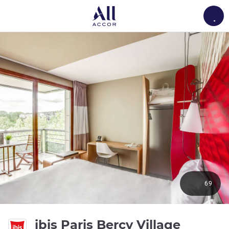
Load
69
ibis Paris Bercy Village