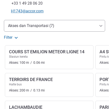
Fax
+33 1 49 28 06 20
Email kontak
H1743@accor.com
Akses dan Transportasi
Akses dan Transportasi (7)
Filter
COURS ST EMILION METEOR LIGNE 14
A4 S
Stasiun kereta
Pintu 
Akses:
100
m
/
0.06
mi
Akses
TERROIRS DE FRANCE
POR
Halte bus
Pintu 
Akses:
200
m
/
0.13
mi
Akses
LACHAMBAUDIE
PAR