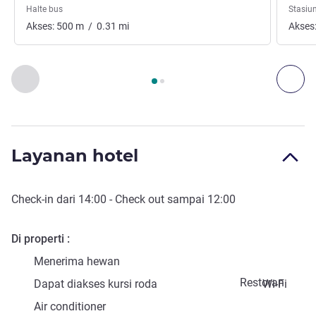
Halte bus
Stasiun
Akses:
500
m
/
0.31
mi
Akses
Halaman
1
dari
2
, Akses dan Transportasi 1 :, Akses dan Tran
Sebelumnya - Akses dan Transportasi
Ber
Layanan hotel
Check-in
dari
14:00
-
Check out
sampai
12:00
Di properti
Menerima hewan
Restoran
Dapat diakses kursi roda
Wi-Fi
Air conditioner